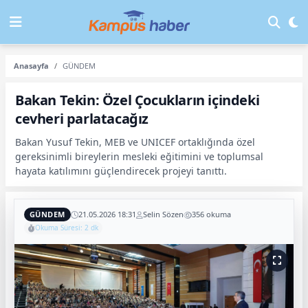
Anasayfa
GÜNDEM
Bakan Tekin: Özel Çocukların içindeki
cevheri parlatacağız
Bakan Yusuf Tekin, MEB ve UNICEF ortaklığında özel
gereksinimli bireylerin mesleki eğitimini ve toplumsal
hayata katılımını güçlendirecek projeyi tanıttı.
GÜNDEM
21.05.2026 18:31
Selin Sözen
356 okuma
Okuma Süresi: 2 dk