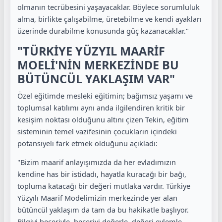
olmanın tecrübesini yaşayacaklar. Böylece sorumluluk
alma, birlikte çalışabilme, üretebilme ve kendi ayakları
üzerinde durabilme konusunda güç kazanacaklar."
"TÜRKİYE YÜZYIL MAARİF
MOELİ'NİN MERKEZİNDE BU
BÜTÜNCÜL YAKLAŞIM VAR"
Özel eğitimde mesleki eğitimin; bağımsız yaşamı ve
toplumsal katılımı aynı anda ilgilendiren kritik bir
kesişim noktası olduğunu altını çizen Tekin, eğitim
sisteminin temel vazifesinin çocukların içindeki
potansiyeli fark etmek olduğunu açıkladı:
"Bizim maarif anlayışımızda da her evladımızın
kendine has bir istidadı, hayatla kuracağı bir bağı,
topluma katacağı bir değeri mutlaka vardır. Türkiye
Yüzyılı Maarif Modelimizin merkezinde yer alan
bütüncül yaklaşım da tam da bu hakikatle başlıyor.
Bilgiyi beceriyle, beceriyi değerle, değeri eylemle