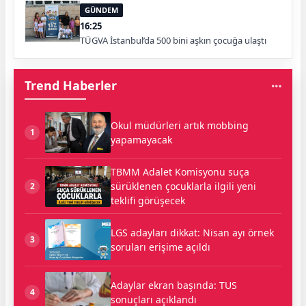
GÜNDEM
16:25
TÜGVA İstanbul’da 500 bini aşkın çocuğa ulaştı
Trend Haberler
Okul müdürleri artık mobbing
1
yapamayacak
TBMM Adalet Komisyonu suça
sürüklenen çocuklarla ilgili yeni
2
teklifi görüşecek
LGS adayları dikkat: Nisan ayı örnek
3
soruları erişime açıldı
Adaylar ekran başında: TUS
4
sonuçları açıklandı