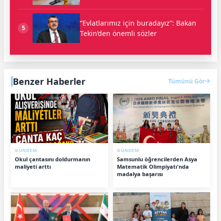
“Evlatlarımız için buradayız”: Bakan
5
Tekin’den önemli sözler
Benzer Haberler
Tümünü Gör
GÜNDEM
GÜNDEM
Okul çantasını doldurmanın
Samsunlu öğrencilerden Asya
maliyeti arttı
Matematik Olimpiyatı'nda
madalya başarısı