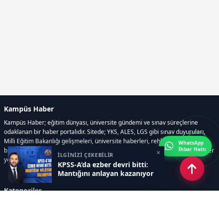
Kampüs Haber
Kampüs Haber; eğitim dünyası, üniversite gündemi ve sınav süreçlerine
odaklanan bir haber portalıdır. Sitede; YKS, ALES, LGS gibi sınav duyuruları,
Milli Eğitim Bakanlığı gelişmeleri, üniversite haberleri, rehberlik içerikleri,
WhatsApp
İhbar Hattı
bilim ve teknoloji alanındaki yenilikler ile öğrenci yaşamına dair güncel bilgiler
×
İLGİNİZİ ÇEKEBİLİR
yer alır.
KPSS-A’da ezber devri bitti:
Mantığını anlayan kazanıyor
Kategoriler
GÜNDEM
SINAVLAR VE YERLEŞTİRME