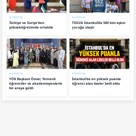
GÜNDEM
GÜNDEM
Türkiye ve Suriye'den
TÜGVA İstanbul’da 500 bini aşkın
yükseköğretimde ortaklık
çocuğa ulaştı
GÜNDEM
GÜNDEM
YÖK Başkanı Özvar, Yemenli
İstanbul'da en yüksek puanla
öğrenciler ve akademisyenlerle
öğrenci alan liseler belli oldu
bir araya geldi