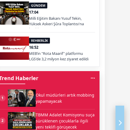
GÜNDEM
17:04
Milli Eğitim Bakanı Yusuf Tekin,
Yüksek Askeri Şûra Toplantısı'na
katıldı
REHBERLİK
16:52
MEB’in "Rota Maarif" platformu
LGS'de 3,2 milyon kez ziyaret edildi
Trend Haberler
Okul müdürleri artık mobbing
1
yapamayacak
TBMM Adalet Komisyonu suça
sürüklenen çocuklarla ilgili
2
yeni teklifi görüşecek