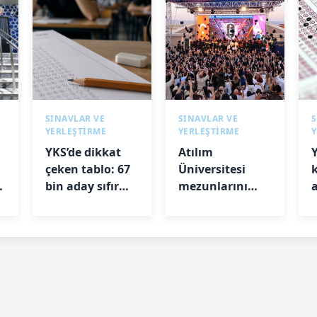
SINAVLAR VE
SINAVLAR VE
S
YERLEŞTİRME
YERLEŞTİRME
YKS’de dikkat
Atılım
çeken tablo: 67
Üniversitesi
bin aday sıfır
mezunlarını
a
puan aldı
uğurladı