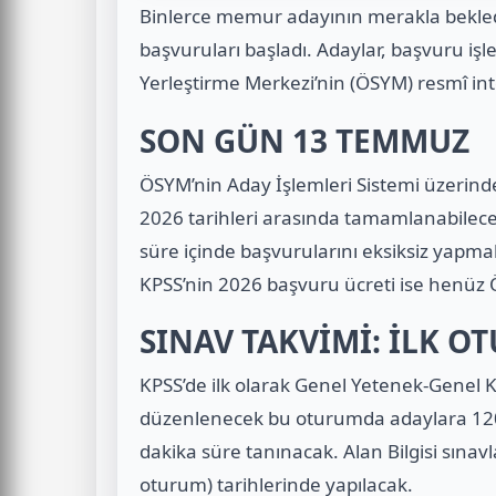
Binlerce memur adayının merakla bekle
başvuruları başladı. Adaylar, başvuru i
Yerleştirme Merkezi’nin (ÖSYM) resmî int
SON GÜN 13 TEMMUZ
ÖSYM’nin Aday İşlemleri Sistemi üzerin
2026 tarihleri arasında tamamlanabilece
süre içinde başvurularını eksiksiz yapmal
KPSS’nin 2026 başvuru ücreti ise henüz
SINAV TAKVİMİ: İLK O
KPSS’de ilk olarak Genel Yetenek-Genel K
düzenlenecek bu oturumda adaylara 120 
dakika süre tanınacak.
Alan Bilgisi sınavl
oturum) tarihlerinde yapılacak.