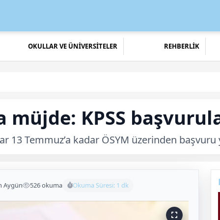
OKULLAR VE ÜNİVERSİTELER
REHBERLİK
 müjde: KPSS başvurula
ylar 13 Temmuz’a kadar ÖSYM üzerinden başvuru 
n Aygün
526 okuma
Okuma Süresi: 1 dk