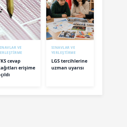
INAVLAR VE
SINAVLAR VE
YERLEŞTİRME
YERLEŞTİRME
YKS cevap
LGS tercihlerine
kağıtları erişime
uzman uyarısı
çıldı