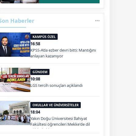
Son Haberler
KAMPÜS ÖZEL
16:58
KPSS-A’da ezber devri bitti: Mantığını
anlayan kazanıyor
GÜNDEM
10:08
LGS tercih sonuçları açıklandı
OKULLAR VE ÜNİVERSİTELER
18:04
Yakın Doğu Üniversitesi İlahiyat
Fakültesi öğrencileri Mekke'de dil
eğitimi aldı