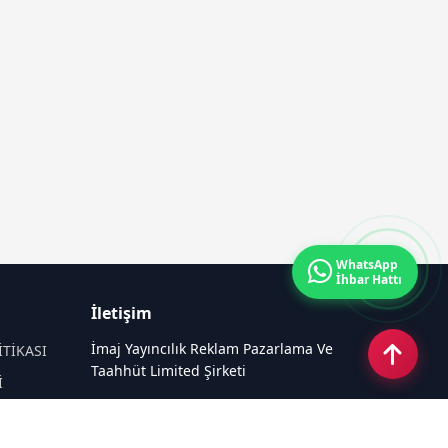
WhatsApp
İhbar Hattı
İletişim
İmaj Yayıncılık Reklam Pazarlama Ve
İTİKASI
Taahhüt Limited Şirketi
İ
Ü
Ümit Mahallesi, 2494/2 Sokak No:4
Çankaya Ankara