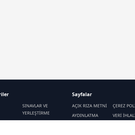
iler
Sayfalar
M
SINAVLAR VE
AÇIK RIZA METNİ
ÇEREZ POL
YERLEŞTİRME
AYDINLATMA
VERİ İHLAL
 VE
REHBERLİK
METNİ
PROSEDÜR
İTELER
VERİ SAKLAMA VE
İletişim