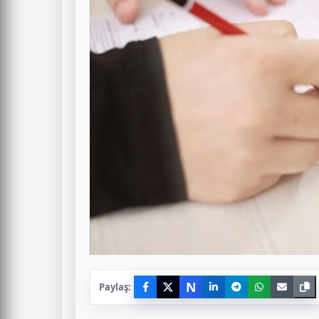
N
Paylaş: