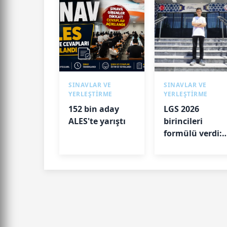
SINAVLAR VE
SINAVLAR VE
YERLEŞTİRME
YERLEŞTİRME
152 bin aday
LGS 2026
ALES'te yarıştı
birincileri
formülü verdi:
Uyku, kitap ve
disiplin