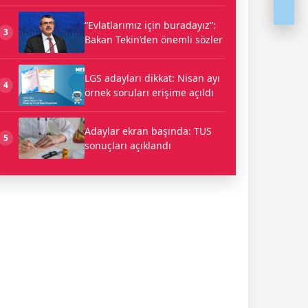
“Evlatlarımız için buradayız”:
3
Bakan Tekin’den önemli sözler
LGS adayları dikkat: Nisan ayı
4
örnek soruları erişime açıldı
Adaylar ekran başında: TUS
5
sonuçları açıklandı