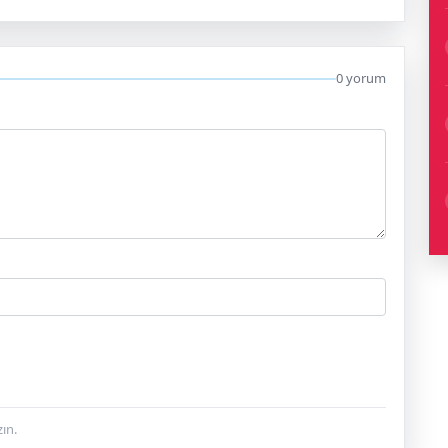
0 yorum
ın.