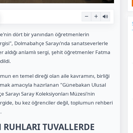
ye'nin dört bir yanından öğretmenlerin
rgisi", Dolmabahçe Sarayı'nda sanatseverlerle
yer aldığı anlamlı sergi, şehit öğretmenler Fatma
ildi.
mun en temel direği olan aile kavramını, birliği
amak amacıyla hazırlanan "Günebakan Ulusal
çe Sarayı Saray Koleksiyonları Müzesi'nin
ergide, bu kez öğrenciler değil, toplumun rehberi
.
 RUHLARI TUVALLERDE