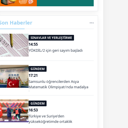
Son Haberler
SINAVLAR VE YERLEŞTİRME
14:55
YÖKDİL/2 için geri sayım başladı
GÜNDEM
17:21
Samsunlu öğrencilerden Asya
Matematik Olimpiyatı'nda madalya
başarısı
GÜNDEM
16:53
Türkiye ve Suriye'den
yükseköğretimde ortaklık