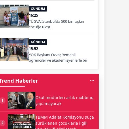
GÜNDEM
16:25
TÜGVA İstanbul’da 500 bini aşkın
çocuğa ulaştı
GÜNDEM
15:52
YÖK Başkanı Özvar, Yemenli
öğrenciler ve akademisyenlerle bir
araya geldi
Trend Haberler
Okul müdürleri artık mobbing
1
yapamayacak
TBMM Adalet Komisyonu suça
sürüklenen çocuklarla ilgili
2