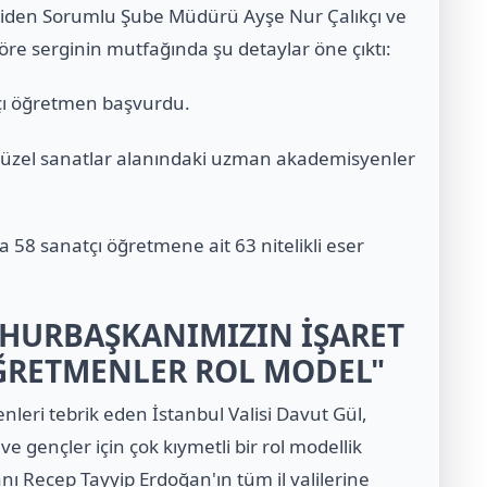
tejiden Sorumlu Şube Müdürü Ayşe Nur Çalıkçı ve
öre serginin mutfağında şu detaylar öne çıktı:
tçı öğretmen başvurdu.
, güzel sanatlar alanındaki uzman akademisyenler
58 sanatçı öğretmene ait 63 nitelikli eser
MHURBAŞKANIMIZIN İŞARET
ÖĞRETMENLER ROL MODEL"
enleri tebrik eden İstanbul Valisi Davut Gül,
e gençler için çok kıymetli bir rol modellik
nı Recep Tayyip Erdoğan'ın tüm il valilerine