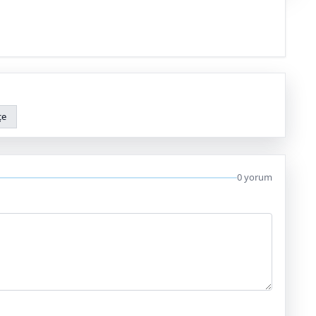
çe
0 yorum