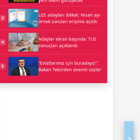
yeni teklifi görüşecek
LGS adayları dikkat: Nisan ayı
3
örnek soruları erişime açıldı
Adaylar ekran başında: TUS
4
sonuçları açıklandı
“Evlatlarımız için buradayız”:
5
Bakan Tekin’den önemli sözler