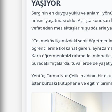
YAŞIYOR
Serginin en duygu yüklü ve anlamlı yönü 
anısını yaşatması oldu. Açılışta konuşan 
vefat eden meslektaşlarını şu sözlerle yad
"Çekmeköy ilçemizdeki şehit öğretmeni
öğrencilerine kol kanat geren, aynı zama
Kara öğretmenimizi rahmetle, minnetle,
buradaki fırçalarda, tuvallerde de yaşatı
Yentür, Fatma Nur Çelik'in adının bir okul
İstanbul'daki kütüphane ve eğitim birim