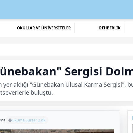
OKULLAR VE ÜNİVERSİTELER
REHBERLİK
ünebakan" Sergisi Dolm
n yer aldığı "Günebakan Ulusal Karma Sergisi", bu
severlerle buluştu.
uma
Okuma Süresi: 2 dk