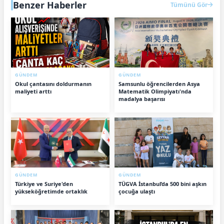
Benzer Haberler
Tümünü Gör
GÜNDEM
GÜNDEM
Okul çantasını doldurmanın
Samsunlu öğrencilerden Asya
maliyeti arttı
Matematik Olimpiyatı'nda
madalya başarısı
GÜNDEM
GÜNDEM
Türkiye ve Suriye'den
TÜGVA İstanbul’da 500 bini aşkın
yükseköğretimde ortaklık
çocuğa ulaştı