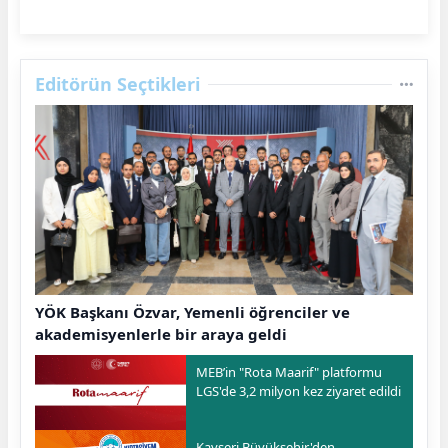
Editörün Seçtikleri
YÖK Başkanı Özvar, Yemenli öğrenciler ve
akademisyenlerle bir araya geldi
MEB’in "Rota Maarif" platformu
LGS'de 3,2 milyon kez ziyaret edildi
Kayseri Büyükşehir'den