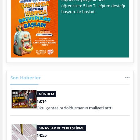
öğrencilere 5 bin TL eğitim desteği
başvurular başladı
Son Haberler
GÜNDEM
13:14
Okul çantasını doldurmanın maliyeti arttı
SINAVLAR VE YERLEŞTİRME
14:55