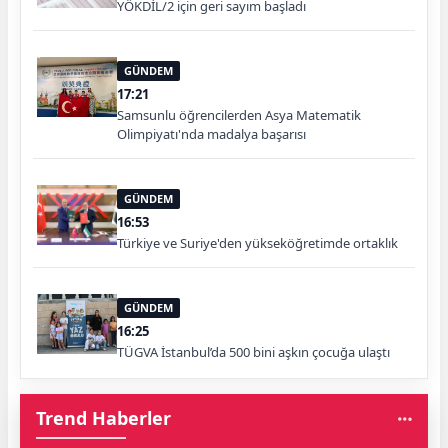
YÖKDİL/2 için geri sayım başladı
GÜNDEM
17:21
Samsunlu öğrencilerden Asya Matematik
Olimpiyatı'nda madalya başarısı
GÜNDEM
16:53
Türkiye ve Suriye'den yükseköğretimde ortaklık
GÜNDEM
16:25
TÜGVA İstanbul’da 500 bini aşkın çocuğa ulaştı
Trend Haberler