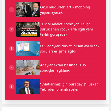
Okul müdürleri artık mobbing
1
yapamayacak
TBMM Adalet Komisyonu suça
sürüklenen çocuklarla ilgili yeni
2
teklifi görüşecek
LGS adayları dikkat: Nisan ayı örnek
3
soruları erişime açıldı
Adaylar ekran başında: TUS
4
sonuçları açıklandı
“Evlatlarımız için buradayız”: Bakan
5
Tekin’den önemli sözler