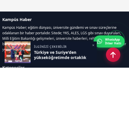
Kampüs Haber
Kampüs Haber; eğitim dünyası, üniversite gündemi ve sınav süreçlerine
odaklanan bir haber portalıdır. Sitede; YKS, ALES, LGS gibi sınav duyuruları,
Milli Eğitim Bakanlığı gelişmeleri, üniversite haberleri, rehberlik içerikleri,
WhatsApp
İhbar Hattı
bilim ve teknoloji alanındaki yenilikler ile öğrenci yaşamına dair güncel bilgiler
×
İLGİNİZİ ÇEKEBİLİR
yer alır.
Türkiye ve Suriye'den
yükseköğretimde ortaklık
Kategoriler
GÜNDEM
SINAVLAR VE YERLEŞTİRME
OKULLAR VE ÜNİVERSİTELER
REHBERLİK
BİLİM TEKNOLOJİ
KAMPÜS ÖZEL
Sayfalar
AÇIK RIZA METNİ
ÇEREZ POLİTİKASI