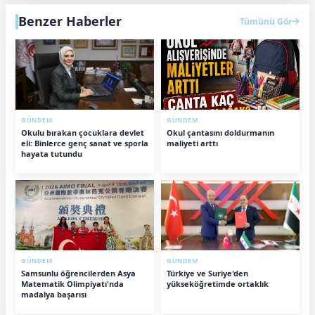
Benzer Haberler
Tümünü Gör
GÜNDEM
GÜNDEM
Okulu bırakan çocuklara devlet
Okul çantasını doldurmanın
eli: Binlerce genç sanat ve sporla
maliyeti arttı
hayata tutundu
GÜNDEM
GÜNDEM
Samsunlu öğrencilerden Asya
Türkiye ve Suriye'den
Matematik Olimpiyatı'nda
yükseköğretimde ortaklık
madalya başarısı