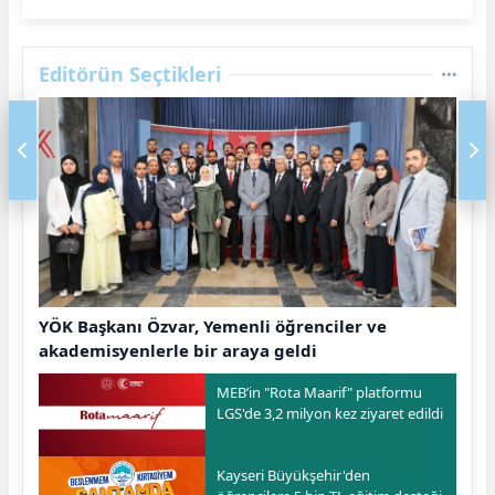
Editörün Seçtikleri
YÖK Başkanı Özvar, Yemenli öğrenciler ve
akademisyenlerle bir araya geldi
MEB’in "Rota Maarif" platformu
LGS'de 3,2 milyon kez ziyaret edildi
Kayseri Büyükşehir'den