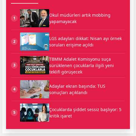
Okul müdürleri artık mobbing
1
yapamayacak
LGS adayları dikkat: Nisan ayı örnek
2
soruları erişime açıldı
TBMM Adalet Komisyonu suça
sürüklenen çocuklarla ilgili yeni
3
teklifi görüşecek
Adaylar ekran başında: TUS
4
sonuçları açıklandı
Çocuklarda şiddet sessiz başlıyor: 5
5
kritik işaret