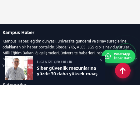
Kampüs Haber
Kampüs Haber; eğitim dünyası, üniversite gündemi ve sınav süreçlerine
odaklanan bir haber portalıdır. Sitede; YKS, ALES, LGS gibi sınav duyuruları,
Milli Eğitim Bakanlığı gelişmeleri, üniversite haberleri, rehberlik içerikleri,
WhatsApp
İhbar Hattı
bilim ve teknoloji alanındaki yenilikler ile öğrenci yaşamına dair güncel bilgiler
×
İLGİNİZİ ÇEKEBİLİR
yer alır.
Siber güvenlik mezunlarına
yüzde 30 daha yüksek maaş
Kategoriler
GÜNDEM
SINAVLAR VE YERLEŞTİRME
OKULLAR VE ÜNİVERSİTELER
REHBERLİK
BİLİM TEKNOLOJİ
KAMPÜS ÖZEL
Sayfalar