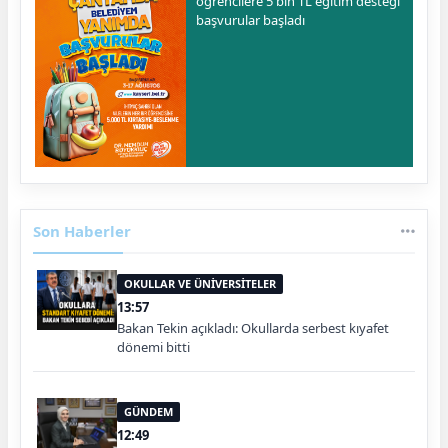
öğrencilere 5 bin TL eğitim desteği
başvurular başladı
Son Haberler
OKULLAR VE ÜNİVERSİTELER
13:57
Bakan Tekin açıkladı: Okullarda serbest kıyafet
dönemi bitti
GÜNDEM
12:49