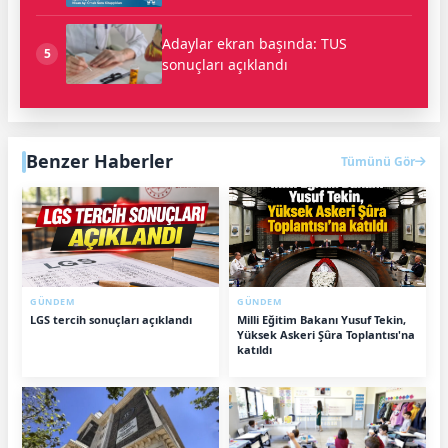
Adaylar ekran başında: TUS
5
sonuçları açıklandı
Benzer Haberler
Tümünü Gör
GÜNDEM
GÜNDEM
LGS tercih sonuçları açıklandı
Milli Eğitim Bakanı Yusuf Tekin,
Yüksek Askeri Şûra Toplantısı'na
katıldı