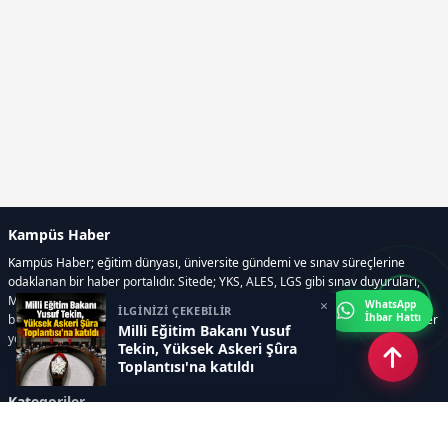
Kampüs Haber
Kampüs Haber; eğitim dünyası, üniversite gündemi ve sınav süreçlerine
odaklanan bir haber portalıdır. Sitede; YKS, ALES, LGS gibi sınav duyuruları,
Milli Eğitim Bakanlığı gelişmeleri, üniversite haberleri, rehberlik içerikleri,
×
WhatsApp
İLGİNİZİ ÇEKEBİLİR
İhbar Hattı
bilim ve teknoloji alanındaki yenilikler ile öğrenci yaşamına dair güncel bilgiler
Milli Eğitim Bakanı Yusuf
yer alır.
Tekin, Yüksek Askeri Şûra
Toplantısı'na katıldı
Kategoriler
GÜNDEM
SINAVLAR VE YERLEŞTİRME