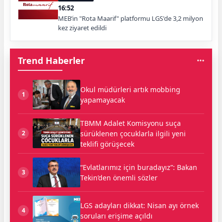
16:52
MEB’in "Rota Maarif" platformu LGS'de 3,2 milyon
kez ziyaret edildi
Trend Haberler
Okul müdürleri artık mobbing
1
yapamayacak
TBMM Adalet Komisyonu suça
sürüklenen çocuklarla ilgili yeni
2
teklifi görüşecek
“Evlatlarımız için buradayız”: Bakan
3
Tekin’den önemli sözler
LGS adayları dikkat: Nisan ayı örnek
4
soruları erişime açıldı