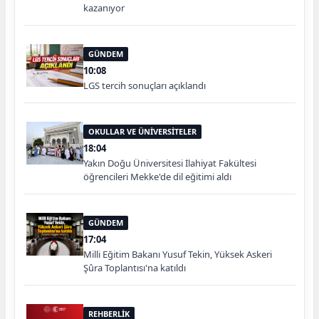
kazanıyor
GÜNDEM
10:08
LGS tercih sonuçları açıklandı
OKULLAR VE ÜNİVERSİTELER
18:04
Yakın Doğu Üniversitesi İlahiyat Fakültesi
öğrencileri Mekke'de dil eğitimi aldı
GÜNDEM
17:04
Milli Eğitim Bakanı Yusuf Tekin, Yüksek Askeri
Şûra Toplantısı'na katıldı
REHBERLİK