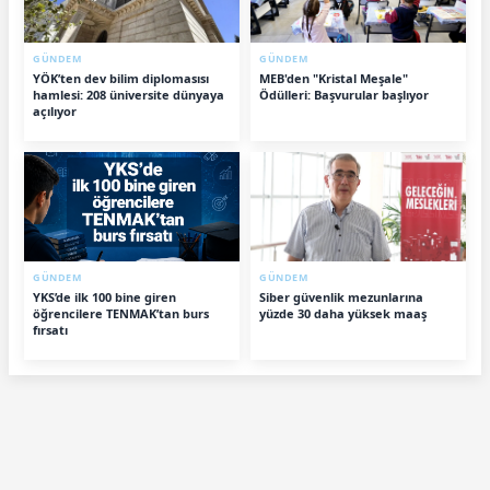
GÜNDEM
GÜNDEM
YÖK’ten dev bilim diplomasısı
MEB'den "Kristal Meşale"
hamlesi: 208 üniversite dünyaya
Ödülleri: Başvurular başlıyor
açılıyor
GÜNDEM
GÜNDEM
YKS’de ilk 100 bine giren
Siber güvenlik mezunlarına
öğrencilere TENMAK’tan burs
yüzde 30 daha yüksek maaş
fırsatı