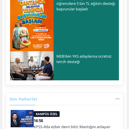
öğrencilere 5 bin TL eğitim desteği
başvurular başladı
MEB'den YKS adaylarına ücretsiz
tercih desteği
Son Haberler
KAMPÜS ÖZEL
16:58
KPSS-A’da ezber devri bitti: Mantığını anlayan