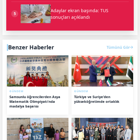
Adaylar ekran başında: TUS
5
sonuçları açıklandı
Benzer Haberler
Tümünü Gör
GÜNDEM
GÜNDEM
Samsunlu öğrencilerden Asya
Türkiye ve Suriye'den
Matematik Olimpiyatı'nda
yükseköğretimde ortaklık
madalya başarısı