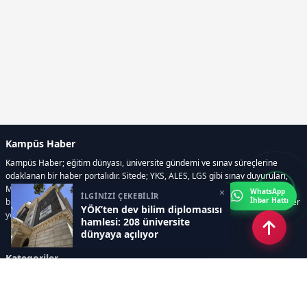
Kampüs Haber
Kampüs Haber; eğitim dünyası, üniversite gündemi ve sınav süreçlerine
odaklanan bir haber portalıdır. Sitede; YKS, ALES, LGS gibi sınav duyuruları,
Milli Eğitim Bakanlığı gelişmeleri, üniversite haberleri, rehberlik içerikleri,
×
WhatsApp
İLGİNİZİ ÇEKEBİLİR
İhbar Hattı
bilim ve teknoloji alanındaki yenilikler ile öğrenci yaşamına dair güncel bilgiler
YÖK’ten dev bilim diplomasısı
yer alır.
hamlesi: 208 üniversite
dünyaya açılıyor
Kategoriler
GÜNDEM
SINAVLAR VE YERLEŞTİRME
OKULLAR VE ÜNİVERSİTELER
REHBERLİK