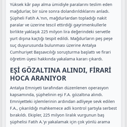
Yüksek kâr payı alma ümidiyle paralarını teslim eden
mağdurlar, bir süre sonra dolandırıldıklarını anladı.
Şüpheli Fatih A.'nın, mağdurlardan topladığı nakit
paralar ve üzerine tescil ettirdiği gayrimenkullerle
birlikte yaklaşık 225 milyon lira değerindeki servetle
yurt dışına kaçtığı tespit edildi. Mağdurların peş peşe
suç duyurusunda bulunması üzerine Antalya
Cumhuriyet Başsavcılığı soruşturma başlattı ve firari
öğretim üyesi hakkında yakalama kararı çıkardı.
EŞİ GÖZALTINA ALINDI, FİRARİ
HOCA ARANIYOR
Antalya Emniyeti tarafından düzenlenen operasyon
kapsamında, şüphelinin eşi F.A. gözaltına alındı.
Emniyetteki işlemlerinin ardından adliyeye sevk edilen
F.A., çıkarıldığı mahkemece adli kontrol şartıyla serbest
bırakıldı. Ekipler, 225 milyon liralık vurgunun baş
şüphelisi Fatih A.'yı yakalamak için çok yönlü arama