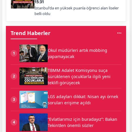
15:31
İstanbul'da en yüksek puanla öğrenci alan liseler
belli oldu
Trend Haberler
Okul müdürleri artık mobbing
1
yapamayacak
TBMM Adalet Komisyonu suça
sürüklenen çocuklarla ilgili yeni
2
teklifi görüşecek
LGS adayları dikkat: Nisan ayı örnek
3
soruları erişime açıldı
“Evlatlarımız için buradayız”: Bakan
4
Tekin’den önemli sözler