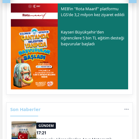
MEB’in "Rota Maarif" platformu
LGS'de 3,2 milyon kez ziyaret edildi
Kayseri Büyükşehir'den
öğrencilere 5 bin TL eğitim desteği
başvurular başladı
Son Haberler
GÜNDEM
17:21