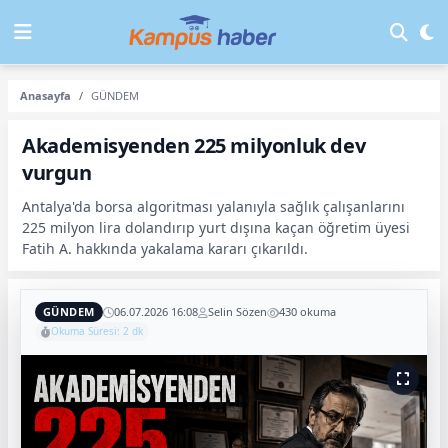
Anasayfa
GÜNDEM
Akademisyenden 225 milyonluk dev
vurgun
Antalya'da borsa algoritması yalanıyla sağlık çalışanlarını
225 milyon lira dolandırıp yurt dışına kaçan öğretim üyesi
Fatih A. hakkında yakalama kararı çıkarıldı.
GÜNDEM
06.07.2026 16:08
Selin Sözen
430 okuma
Okuma Süresi: 2 dk