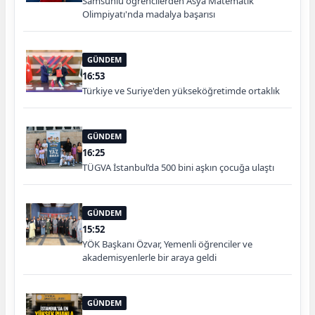
Samsunlu öğrencilerden Asya Matematik
Olimpiyatı'nda madalya başarısı
GÜNDEM
16:53
Türkiye ve Suriye'den yükseköğretimde ortaklık
GÜNDEM
16:25
TÜGVA İstanbul’da 500 bini aşkın çocuğa ulaştı
GÜNDEM
15:52
YÖK Başkanı Özvar, Yemenli öğrenciler ve
akademisyenlerle bir araya geldi
GÜNDEM