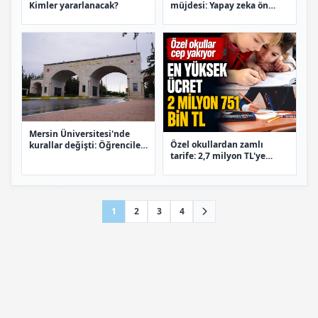
Kimler yararlanacak?
müjdesi: Yapay zeka ön
planda
Mersin Üniversitesi'nde
Özel okullardan zamlı
kurallar değişti: Öğrencileri
tarife: 2,7 milyon TL'ye
neler bekliyor?
kadar çıkıyor
1
2
3
4