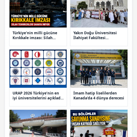
Türkiye'nin milli gücüne
Yakın Doğu Üniversitesi
Kırıkkale imzası: Silah
İlahiyat Fakültesi
teknikerleri sahaya iniyor
öğrencileri Mekke'de dil
eğitimi aldı
URAP 2026 Türkiye’nin en
İmam hatip liselilerden
iyi üniversitelerini açıkladı:
Kanada'da 4 dünya derecesi
İşte zirvedeki 20 kampüs