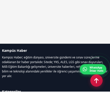
Kampüs Haber
Kampüs Haber; eğitim dünyası, üniversite gündemi ve sınav süreçlerine
odaklanan bir haber portalıdır. Sitede; YKS, ALES, LGS gibi sınav duyuruları,
Milli Eğitim Bakanlığı gelişmeleri, üniversite haberleri, rehberlik içerikleri,
WhatsApp
İhbar Hattı
bilim ve teknoloji alanındaki yenilikler ile öğrenci yaşamına dair güncel bilgiler
yer alır.
Kategoriler
GÜNDEM
SINAVLAR VE YERLEŞTİRME
OKULLAR VE ÜNİVERSİTELER
REHBERLİK