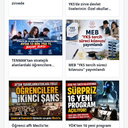
zirvede
YKS’de zirve devlet
liselerinin: Özel okullar
sınıfta kaldı
TENMAK'tan stratejik
MEB "YKS tercih süreci
alanlardaki öğrencilere
kılavuzu" yayımlandı
ayda 13 bin 750 TL başarı
bursu
Öğrenci affı Meclis’te:
YÖK’ten 16 yeni program