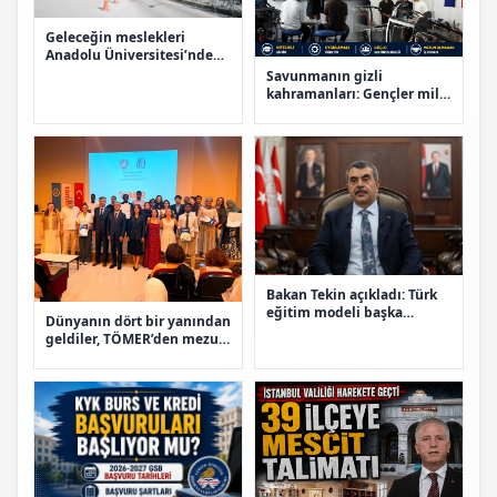
Geleceğin meslekleri
Anadolu Üniversitesi’nde
hayat buluyor
Savunmanın gizli
kahramanları: Gençler milli
projelere böyle yetişiyor
Bakan Tekin açıkladı: Türk
eğitim modeli başka
Dünyanın dört bir yanından
ülkelere örnek oluyor
geldiler, TÖMER’den mezun
oldular