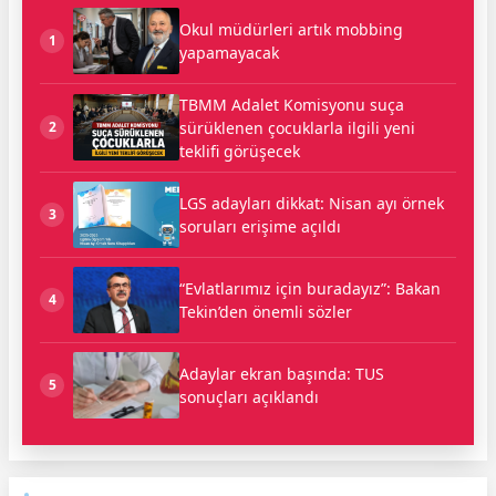
Okul müdürleri artık mobbing
1
yapamayacak
TBMM Adalet Komisyonu suça
sürüklenen çocuklarla ilgili yeni
2
teklifi görüşecek
LGS adayları dikkat: Nisan ayı örnek
3
soruları erişime açıldı
“Evlatlarımız için buradayız”: Bakan
4
Tekin’den önemli sözler
Adaylar ekran başında: TUS
5
sonuçları açıklandı