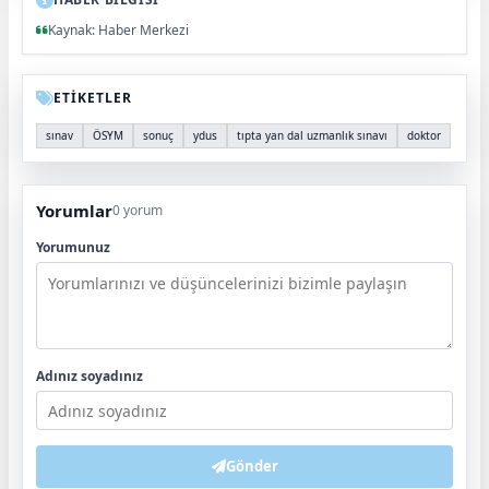
Kaynak: Haber Merkezi
ETİKETLER
sınav
ÖSYM
sonuç
ydus
tıpta yan dal uzmanlık sınavı
doktor
Yorumlar
0 yorum
Yorumunuz
Adınız soyadınız
Gönder