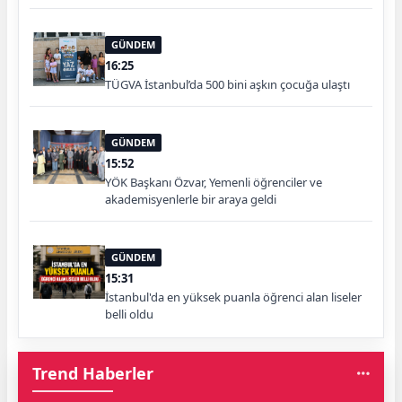
GÜNDEM
16:25
TÜGVA İstanbul’da 500 bini aşkın çocuğa ulaştı
GÜNDEM
15:52
YÖK Başkanı Özvar, Yemenli öğrenciler ve
akademisyenlerle bir araya geldi
GÜNDEM
15:31
İstanbul'da en yüksek puanla öğrenci alan liseler
belli oldu
Trend Haberler