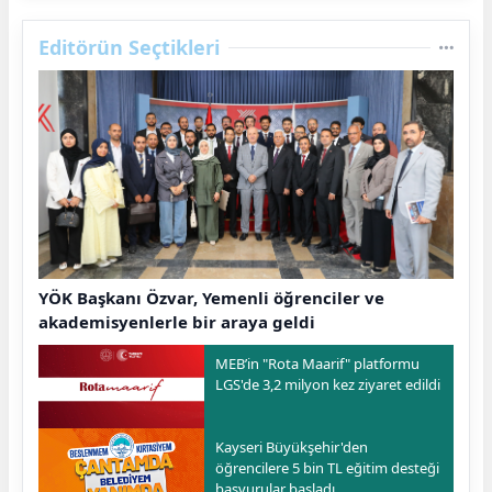
Editörün Seçtikleri
YÖK Başkanı Özvar, Yemenli öğrenciler ve
akademisyenlerle bir araya geldi
MEB’in "Rota Maarif" platformu
LGS'de 3,2 milyon kez ziyaret edildi
Kayseri Büyükşehir'den
öğrencilere 5 bin TL eğitim desteği
başvurular başladı