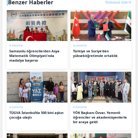
Benzer Haberler
Tümünü Gör
GÜNDEM
GÜNDEM
Samsunlu öğrencilerden Asya
Türkiye ve Suriye'den
Matematik Olimpiyatı'nda
yükseköğretimde ortaklık
madalya başarısı
GÜNDEM
GÜNDEM
TÜGVA İstanbul’da 500 bini aşkın
YÖK Başkanı Özvar, Yemenli
çocuğa ulaştı
öğrenciler ve akademisyenlerle
bir araya geldi