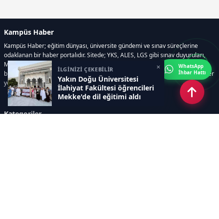
Kampüs Haber
Kampüs Haber; eğitim dünyası, üniversite gündemi ve sınav süreçlerine
odaklanan bir haber portalıdır. Sitede; YKS, ALES, LGS gibi sınav duyuruları,
Milli Eğitim Bakanlığı gelişmeleri, üniversite haberleri, rehberlik içerikleri,
×
WhatsApp
İLGİNİZİ ÇEKEBİLİR
İhbar Hattı
bilim ve teknoloji alanındaki yenilikler ile öğrenci yaşamına dair güncel bilgiler
Yakın Doğu Üniversitesi
yer alır.
İlahiyat Fakültesi öğrencileri
Mekke'de dil eğitimi aldı
Kategoriler
GÜNDEM
SINAVLAR VE YERLEŞTİRME
OKULLAR VE ÜNİVERSİTELER
REHBERLİK
BİLİM TEKNOLOJİ
KAMPÜS ÖZEL
Sayfalar
AÇIK RIZA METNİ
ÇEREZ POLİTİKASI
AYDINLATMA METNİ
VERİ İHLALİ PROSEDÜRÜ