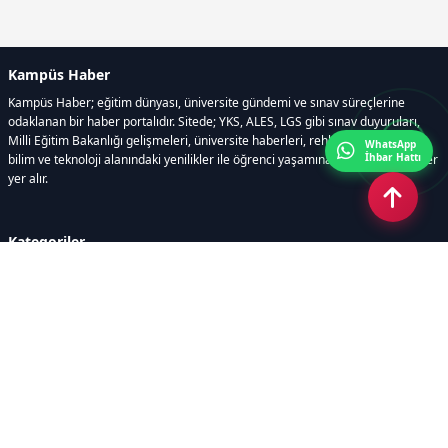
Kampüs Haber
Kampüs Haber; eğitim dünyası, üniversite gündemi ve sınav süreçlerine
odaklanan bir haber portalıdır. Sitede; YKS, ALES, LGS gibi sınav duyuruları,
Milli Eğitim Bakanlığı gelişmeleri, üniversite haberleri, rehberlik içerikleri,
WhatsApp
İhbar Hattı
bilim ve teknoloji alanındaki yenilikler ile öğrenci yaşamına dair güncel bilgiler
yer alır.
Kategoriler
GÜNDEM
SINAVLAR VE YERLEŞTİRME
OKULLAR VE ÜNİVERSİTELER
REHBERLİK
BİLİM TEKNOLOJİ
KAMPÜS ÖZEL
Sayfalar
AÇIK RIZA METNİ
ÇEREZ POLİTİKASI