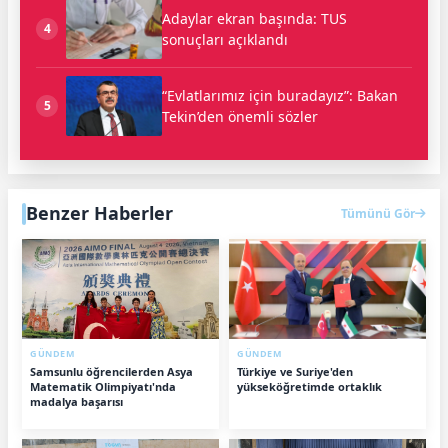
Adaylar ekran başında: TUS
4
sonuçları açıklandı
“Evlatlarımız için buradayız”: Bakan
5
Tekin’den önemli sözler
Benzer Haberler
Tümünü Gör
GÜNDEM
GÜNDEM
Samsunlu öğrencilerden Asya
Türkiye ve Suriye'den
Matematik Olimpiyatı'nda
yükseköğretimde ortaklık
madalya başarısı