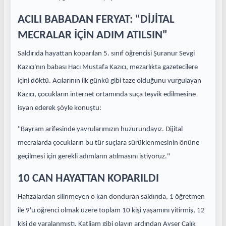
ACILI BABADAN FERYAT: "DİJİTAL
MECRALAR İÇİN ADIM ATILSIN"
Saldırıda hayattan koparılan 5. sınıf öğrencisi Şuranur Sevgi
Kazıcı'nın babası Hacı Mustafa Kazıcı, mezarlıkta gazetecilere
içini döktü. Acılarının ilk günkü gibi taze olduğunu vurgulayan
Kazıcı, çocukların internet ortamında suça teşvik edilmesine
isyan ederek şöyle konuştu:
"Bayram arifesinde yavrularımızın huzurundayız. Dijital
mecralarda çocukların bu tür suçlara sürüklenmesinin önüne
geçilmesi için gerekli adımların atılmasını istiyoruz."
10 CAN HAYATTAN KOPARILDI
Hafızalardan silinmeyen o kan donduran saldırıda, 1 öğretmen
ile 9'u öğrenci olmak üzere toplam 10 kişi yaşamını yitirmiş, 12
kişi de yaralanmıştı. Katliam gibi olayın ardından Ayser Çalık