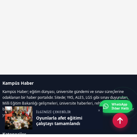
Kampüs Haber
Kampüs Haber; eğitim dünyası, üniversite gündemi ve sınav süreçlerine
odaklanan bir haber portalıdır. Sitede; YKS, ALES, LGS gibi sınav duyuruları,
Milli Eğitim Bakanlığı gelişmeleri, üniversite haberleri, rehberlik içerikleri,
WhatsApp
İhbar Hattı
bilim ve teknoloji alanındaki yenilikler ile öğrenci yaşamına dair güncel bilgiler
×
İLGİNİZİ ÇEKEBİLİR
yer alır.
Oyunlarla afet eğitimi
çalıştayı tamamlandı
Kategoriler