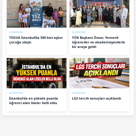
GÜNDEM
GÜNDEM
TÜGVA İstanbul’da 500 bini aşkın
YÖK Başkanı Özvar, Yemenli
çocuğa ulaştı
öğrenciler ve akademisyenlerle
bir araya geldi
GÜNDEM
GÜNDEM
İstanbul'da en yüksek puanla
LGS tercih sonuçları açıklandı
öğrenci alan liseler belli oldu