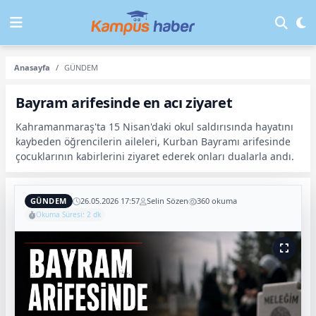
Anasayfa
GÜNDEM
Bayram arifesinde en acı ziyaret
Kahramanmaraş'ta 15 Nisan'daki okul saldırısında hayatını
kaybeden öğrencilerin aileleri, Kurban Bayramı arifesinde
çocuklarının kabirlerini ziyaret ederek onları dualarla andı.
GÜNDEM
26.05.2026 17:57
Selin Sözen
360 okuma
Okuma Süresi: 2 dk