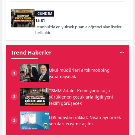
GÜNDEM
15:31
İstanbul'da en yüksek puanla öğrenci alan liseler
belli oldu
Trend Haberler
Okul müdürleri artık mobbing
1
yapamayacak
TBMM Adalet Komisyonu suça
sürüklenen çocuklarla ilgili yeni
2
teklifi görüşecek
LGS adayları dikkat: Nisan ayı örnek
3
soruları erişime açıldı