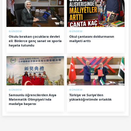
GÜNDEM
GÜNDEM
Okulu bırakan çocuklara devlet
Okul çantasını doldurmanın
eli: Binlerce genç sanat ve sporla
maliyeti arttı
hayata tutundu
GÜNDEM
GÜNDEM
Samsunlu öğrencilerden Asya
Türkiye ve Suriye'den
Matematik Olimpiyatı'nda
yükseköğretimde ortaklık
madalya başarısı