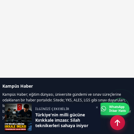
Kampüs Haber
Kampüs Haber; eğitim dünyası, üniversite gündemi ve sınav süreçlerine
odaklanan bir haber portalıdır. Sitede; YKS, ALES, LGS gibi sınav duyuruları,
Milli Eğitim Bakanlığı gelişmeleri, üniversite haberleri, rehberlik içerikleri,
×
WhatsApp
İLGİNİZİ ÇEKEBİLİR
İhbar Hattı
bilim ve teknoloji alanındaki yenilikler ile öğrenci yaşamına dair güncel bilgiler
Türkiye'nin milli gücüne
yer alır.
Kırıkkale imzası: Silah
teknikerleri sahaya iniyor