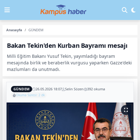
Anasayfa
GÜNDEM
Bakan Tekin'den Kurban Bayramı mesajı
Milli Eğitim Bakanı Yusuf Tekin, yayımladığı bayram
mesajında birlik ve beraberlik vurgusu yaparken Gazze'deki
mazlumları da unutmadı.
GÜNDEM
26.05.2026 18:07
Selin Sözen
392 okuma
Okuma Süresi: 2 dk