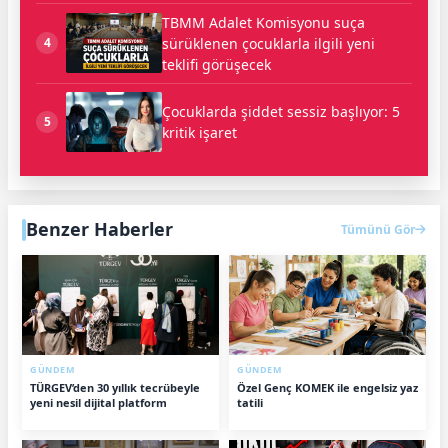
TBMM Adalet Komisyonu suça
sürüklenen çocuklarla ilgili yeni
4
teklifi görüşecek
Çocuklarda şiddet sessiz başlıyor: 5
5
kritik işaret
Benzer Haberler
Tümünü Gör
GÜNDEM
GÜNDEM
TÜRGEV’den 30 yıllık tecrübeyle
Özel Genç KOMEK ile engelsiz yaz
yeni nesil dijital platform
tatili