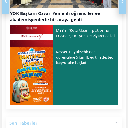
YÖK Başkanı Özvar, Yemenli öğrenciler ve
akademisyenlerle bir araya geldi
MEB’in "Rota Maarif" platformu
LGS'de 3,2 milyon kez ziyaret edildi
Kayseri Büyükşehir'den
öğrencilere 5 bin TL eğitim desteği
başvurular başladı
Son Haberler