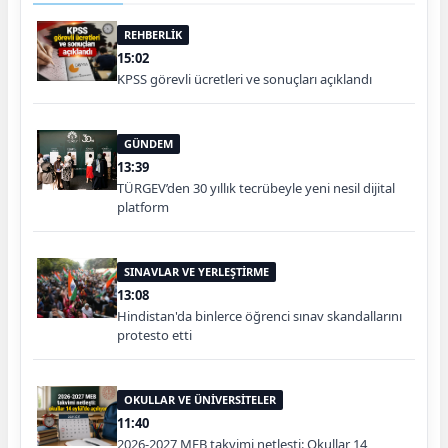
REHBERLİK
15:02
KPSS görevli ücretleri ve sonuçları açıklandı
GÜNDEM
13:39
TÜRGEV’den 30 yıllık tecrübeyle yeni nesil dijital
platform
SINAVLAR VE YERLEŞTİRME
13:08
Hindistan'da binlerce öğrenci sınav skandallarını
protesto etti
OKULLAR VE ÜNİVERSİTELER
11:40
2026-2027 MEB takvimi netleşti: Okullar 14