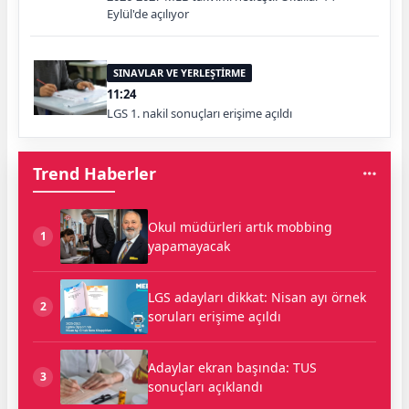
Eylül'de açılıyor
SINAVLAR VE YERLEŞTİRME
11:24
LGS 1. nakil sonuçları erişime açıldı
Trend Haberler
Okul müdürleri artık mobbing
1
yapamayacak
LGS adayları dikkat: Nisan ayı örnek
2
soruları erişime açıldı
Adaylar ekran başında: TUS
3
sonuçları açıklandı