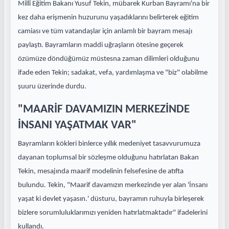
Millî Eğitim Bakanı Yusuf Tekin, mübarek Kurban Bayramı'na bir
kez daha erişmenin huzurunu yaşadıklarını belirterek eğitim
camiası ve tüm vatandaşlar için anlamlı bir bayram mesajı
paylaştı. Bayramların maddi uğraşların ötesine geçerek
özümüze döndüğümüz müstesna zaman dilimleri olduğunu
ifade eden Tekin; sadakat, vefa, yardımlaşma ve "biz" olabilme
şuuru üzerinde durdu.
"MAARİF DAVAMIZIN MERKEZİNDE
İNSANI YAŞATMAK VAR"
Bayramların kökleri binlerce yıllık medeniyet tasavvurumuza
dayanan toplumsal bir sözleşme olduğunu hatırlatan Bakan
Tekin, mesajında maarif modelinin felsefesine de atıfta
bulundu. Tekin, "Maarif davamızın merkezinde yer alan 'İnsanı
yaşat ki devlet yaşasın.' düsturu, bayramın ruhuyla birleşerek
bizlere sorumluluklarımızı yeniden hatırlatmaktadır" ifadelerini
kullandı.