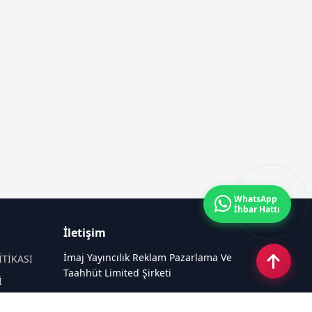
WhatsApp
İhbar Hattı
İletişim
İmaj Yayıncılık Reklam Pazarlama Ve
İTİKASI
Taahhüt Limited Şirketi
İ
Ü
Ümit Mahallesi, 2494/2 Sokak No:4