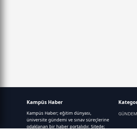
Kampüs Haber
Kategor
Kampüs Haber; eğitim dünyası,
GÜNDE
üniversite gündemi ve sınav süreçlerine
odaklanan bir haber portalıdır. Sitede;
OKULLAR
YKS, ALES, LGS gibi sınav duyuruları,