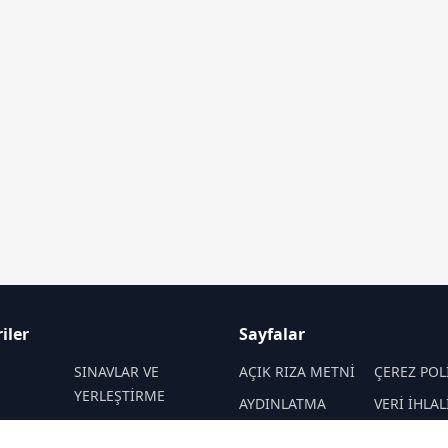
iler
Sayfalar
M
SINAVLAR VE
AÇIK RIZA METNİ
ÇEREZ POL
YERLEŞTİRME
AYDINLATMA
VERİ İHLAL
 VE
REHBERLİK
METNİ
PROSEDÜR