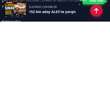
İhbar Hattı
bilim ve teknoloji alanındaki yenilikler ile öğrenci yaşamına dair güncel bilgiler
×
yer alır.
İLGİNİZİ ÇEKEBİLİR
152 bin aday ALES'te yarıştı
Kategoriler
GÜNDEM
SINAVLAR VE YERLEŞTİRME
OKULLAR VE ÜNİVERSİTELER
REHBERLİK
BİLİM TEKNOLOJİ
KAMPÜS ÖZEL
Sayfalar
AÇIK RIZA METNİ
ÇEREZ POLİTİKASI
AYDINLATMA METNİ
VERİ İHLALİ PROSEDÜRÜ
VERİ SAKLAMA VE İMHA
İletişim
POLİTİKASI
RSS
Sitemap