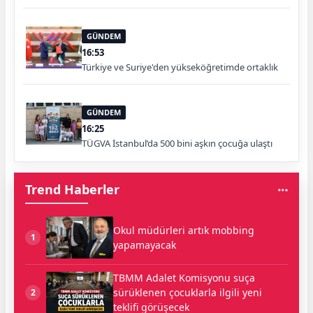
GÜNDEM
16:53
Türkiye ve Suriye'den yükseköğretimde ortaklık
GÜNDEM
16:25
TÜGVA İstanbul’da 500 bini aşkın çocuğa ulaştı
Trend Haberler
Okul müdürleri artık mobbing
1
yapamayacak
TBMM Adalet Komisyonu suça
sürüklenen çocuklarla ilgili yeni
2
teklifi görüşecek