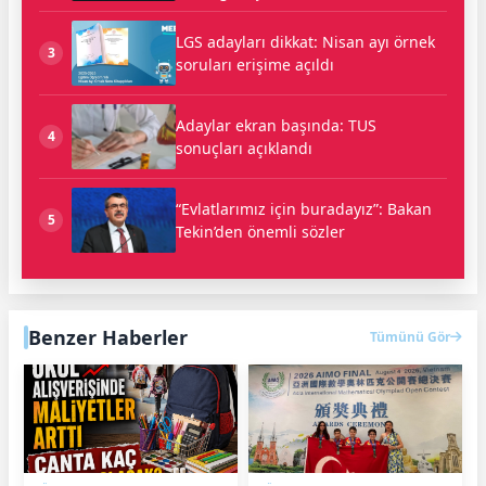
LGS adayları dikkat: Nisan ayı örnek
3
soruları erişime açıldı
Adaylar ekran başında: TUS
4
sonuçları açıklandı
“Evlatlarımız için buradayız”: Bakan
5
Tekin’den önemli sözler
Benzer Haberler
Tümünü Gör