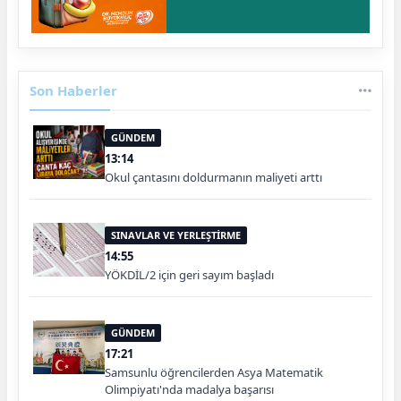
Son Haberler
GÜNDEM
13:14
Okul çantasını doldurmanın maliyeti arttı
SINAVLAR VE YERLEŞTİRME
14:55
YÖKDİL/2 için geri sayım başladı
GÜNDEM
17:21
Samsunlu öğrencilerden Asya Matematik
Olimpiyatı'nda madalya başarısı