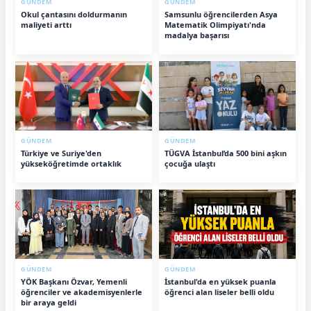
GÜNDEM
GÜNDEM
Okul çantasını doldurmanın
Samsunlu öğrencilerden Asya
maliyeti arttı
Matematik Olimpiyatı'nda
madalya başarısı
GÜNDEM
GÜNDEM
Türkiye ve Suriye'den
TÜGVA İstanbul’da 500 bini aşkın
yükseköğretimde ortaklık
çocuğa ulaştı
GÜNDEM
GÜNDEM
YÖK Başkanı Özvar, Yemenli
İstanbul'da en yüksek puanla
öğrenciler ve akademisyenlerle
öğrenci alan liseler belli oldu
bir araya geldi