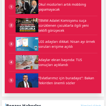
Okul müdürleri artık mobbing
1
yapamayacak
TBMM Adalet Komisyonu suça
sürüklenen çocuklarla ilgili yeni
2
teklifi görüşecek
LGS adayları dikkat: Nisan ayı örnek
3
soruları erişime açıldı
Adaylar ekran başında: TUS
4
sonuçları açıklandı
“Evlatlarımız için buradayız”: Bakan
5
Tekin’den önemli sözler
Benzer Haberler
Tümünü Gör