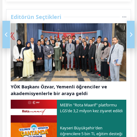
Editörün Seçtikleri
YÖK Başkanı Özvar, Yemenli öğrenciler ve
akademisyenlerle bir araya geldi
MEB’in "Rota Maarif" platformu
LGS'de 3,2 milyon kez ziyaret edildi
Kayseri Büyükşehir'den
öğrencilere 5 bin TL eğitim desteği