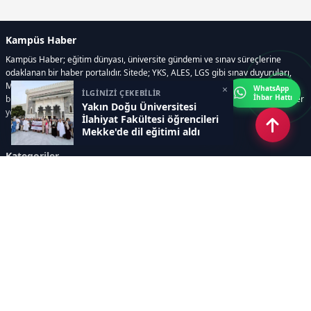
Kampüs Haber
Kampüs Haber; eğitim dünyası, üniversite gündemi ve sınav süreçlerine
odaklanan bir haber portalıdır. Sitede; YKS, ALES, LGS gibi sınav duyuruları,
Milli Eğitim Bakanlığı gelişmeleri, üniversite haberleri, rehberlik içerikleri,
×
WhatsApp
İLGİNİZİ ÇEKEBİLİR
İhbar Hattı
bilim ve teknoloji alanındaki yenilikler ile öğrenci yaşamına dair güncel bilgiler
Yakın Doğu Üniversitesi
yer alır.
İlahiyat Fakültesi öğrencileri
Mekke'de dil eğitimi aldı
Kategoriler
GÜNDEM
SINAVLAR VE YERLEŞTİRME
OKULLAR VE ÜNİVERSİTELER
REHBERLİK
BİLİM TEKNOLOJİ
KAMPÜS ÖZEL
Sayfalar
AÇIK RIZA METNİ
ÇEREZ POLİTİKASI
AYDINLATMA METNİ
VERİ İHLALİ PROSEDÜRÜ