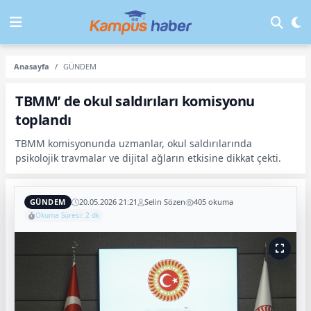
Anasayfa
GÜNDEM
TBMM’ de okul saldırıları komisyonu
toplandı
TBMM komisyonunda uzmanlar, okul saldırılarında
psikolojik travmalar ve dijital ağların etkisine dikkat çekti.
GÜNDEM
20.05.2026 21:21
Selin Sözen
405 okuma
Okuma Süresi: 2 dk