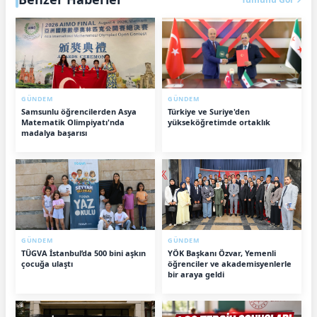
GÜNDEM
GÜNDEM
Samsunlu öğrencilerden Asya
Türkiye ve Suriye'den
Matematik Olimpiyatı'nda
yükseköğretimde ortaklık
madalya başarısı
GÜNDEM
GÜNDEM
TÜGVA İstanbul’da 500 bini aşkın
YÖK Başkanı Özvar, Yemenli
çocuğa ulaştı
öğrenciler ve akademisyenlerle
bir araya geldi