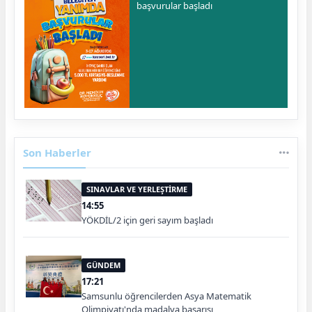
başvurular başladı
Son Haberler
SINAVLAR VE YERLEŞTİRME
14:55
YÖKDİL/2 için geri sayım başladı
GÜNDEM
17:21
Samsunlu öğrencilerden Asya Matematik
Olimpiyatı'nda madalya başarısı