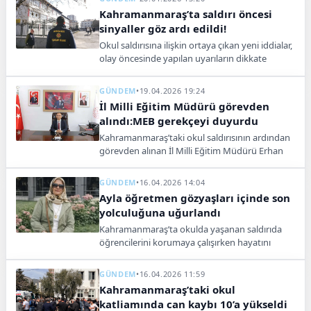
Kahramanmaraş’ta saldırı öncesi
sinyaller göz ardı edildi!
Okul saldırısına ilişkin ortaya çıkan yeni iddialar,
olay öncesinde yapılan uyarıların dikkate
alınmadığı yönündeki tartışmaları yeniden
gündeme taşıdı.
GÜNDEM
•
19.04.2026 19:24
İl Milli Eğitim Müdürü görevden
alındı:MEB gerekçeyi duyurdu
Kahramanmaraş’taki okul saldırısının ardından
görevden alınan İl Milli Eğitim Müdürü Erhan
Baydur’la ilgili kararın gerekçesini Milli Eğitim
Bakanlığı açıkladı.
GÜNDEM
•
16.04.2026 14:04
Ayla öğretmen gözyaşları içinde son
yolculuğuna uğurlandı
Kahramanmaraş’ta okulda yaşanan saldırıda
öğrencilerini korumaya çalışırken hayatını
kaybeden öğretmen Ayla Kara, gözyaşlarıyla
toprağa verildi.
GÜNDEM
•
16.04.2026 11:59
Kahramanmaraş’taki okul
katliamında can kaybı 10’a yükseldi