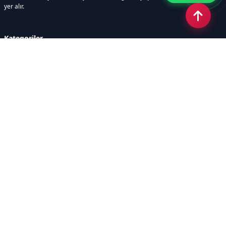
yer alır.
Kategoriler
GÜNDEM
SINAVLAR VE YERLEŞTİRME
OKULLAR VE ÜNİVERSİTELER
REHBERLİK
BİLİM TEKNOLOJİ
KAMPÜS ÖZEL
Sayfalar
AÇIK RIZA METNİ
ÇEREZ POLİTİKASI
AYDINLATMA METNİ
VERİ İHLALİ PROSEDÜRÜ
VERİ SAKLAMA VE İMHA
İletişim
POLİTİKASI
RSS
Sitemap