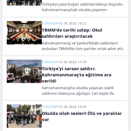
Türkiye’yi yasa boğan saldırıda bilanço büyüdü.
Kahramanmaraş’taki okulda yaşamını
yitirenlerin sayısı 10’a yükseldi.
GÜNDEM
•
15.04.2026 19:22
TBMM'de tarihi uzlaşı: Okul
saldırıları araştırılacak
Kahramanmaraş ve Şanlıurfa’daki saldırıların
ardından TBMM’de tüm partiler ortak adım attı.
Okul güvenliği için araştırma komisyonu
kuruluyor.
GÜNDEM
•
15.04.2026 17:39
Türkiye’yi sarsan saldırı:
Kahramanmaraş’ta eğitime ara
verildi
Kahramanmaraş’ta okulda yaşanan silahlı
saldırının bilançosu ağırlaştı. Can kaybı 9’a
yükselirken kent genelinde eğitime iki gün ara
verildi.
GÜNDEM
•
15.04.2026 14:03
Okulda silah sesleri! Ölü ve yaralılar
var