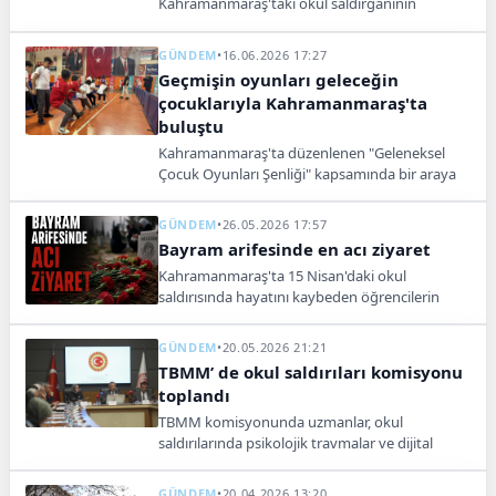
Kahramanmaraş'taki okul saldırganının
katliamdan hemen önce Telegram'da canlı
yayın açtığı ve olayın uluslararası dijital
GÜNDEM
•
16.06.2026 17:27
bağlantılarının bulunduğu ortaya çıktı.
Geçmişin oyunları geleceğin
çocuklarıyla Kahramanmaraş'ta
buluştu
Kahramanmaraş'ta düzenlenen "Geleneksel
Çocuk Oyunları Şenliği" kapsamında bir araya
gelen öğrenciler, mendil kapmaca ve çuval
yarışı gibi oyunlarla yarışarak kültürel mirası
GÜNDEM
•
26.05.2026 17:57
yaşattı.
Bayram arifesinde en acı ziyaret
Kahramanmaraş'ta 15 Nisan'daki okul
saldırısında hayatını kaybeden öğrencilerin
aileleri, Kurban Bayramı arifesinde çocuklarının
kabirlerini ziyaret ederek onları dualarla andı.
GÜNDEM
•
20.05.2026 21:21
TBMM’ de okul saldırıları komisyonu
toplandı
TBMM komisyonunda uzmanlar, okul
saldırılarında psikolojik travmalar ve dijital
ağların etkisine dikkat çekti.
GÜNDEM
•
20.04.2026 13:20