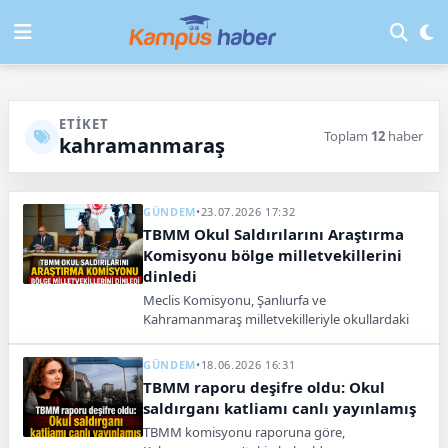
ETIKET
Toplam
12
haber
kahramanmaraş
GÜNDEM
•
23.07.2026 17:32
TBMM Okul Saldırılarını Araştırma
Komisyonu bölge milletvekillerini
dinledi
Meclis Komisyonu, Şanlıurfa ve
Kahramanmaraş milletvekilleriyle okullardaki
güvenlik ve dijital riskleri değerlendirdi.
GÜNDEM
•
18.06.2026 16:31
TBMM raporu deşifre oldu: Okul
saldırganı katliamı canlı yayınlamış
TBMM komisyonu raporuna göre,