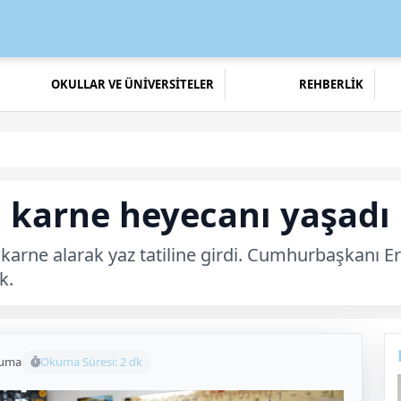
OKULLAR VE ÜNİVERSİTELER
REHBERLİK
 karne heyecanı yaşadı
arne alarak yaz tatiline girdi. Cumhurbaşkanı Erd
k.
kuma
Okuma Süresi: 2 dk