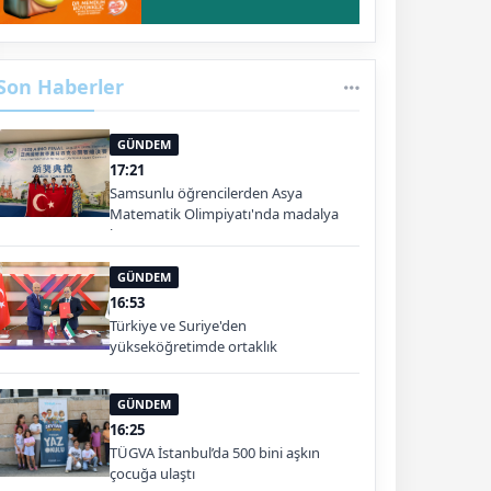
Son Haberler
GÜNDEM
17:21
Samsunlu öğrencilerden Asya
Matematik Olimpiyatı'nda madalya
başarısı
GÜNDEM
16:53
Türkiye ve Suriye'den
yükseköğretimde ortaklık
GÜNDEM
16:25
TÜGVA İstanbul’da 500 bini aşkın
çocuğa ulaştı