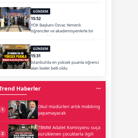
GÜNDEM
15:52
YÖK Başkanı Özvar, Yemenli
öğrenciler ve akademisyenlerle bir
araya geldi
GÜNDEM
15:31
İstanbul'da en yüksek puanla öğrenci
alan liseler belli oldu
Trend Haberler
Okul müdürleri artık mobbing
1
yapamayacak
TBMM Adalet Komisyonu suça
sürüklenen çocuklarla ilgili
2