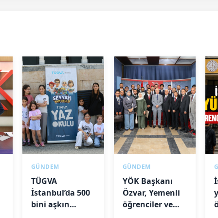
GÜNDEM
GÜNDEM
TÜGVA
YÖK Başkanı
İstanbul’da 500
Özvar, Yemenli
de
bini aşkın
öğrenciler ve
çocuğa ulaştı
akademisyenlerle
l