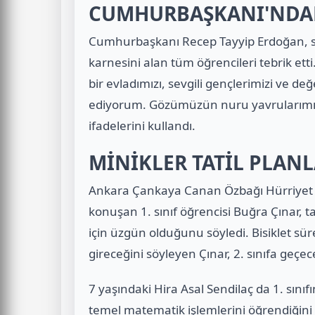
CUMHURBAŞKANI'NDAN 
Cumhurbaşkanı Recep Tayyip Erdoğan, s
karnesini alan tüm öğrencileri tebrik et
bir evladımızı, sevgili gençlerimizi ve değ
ediyorum. Gözümüzün nuru yavrularımıza v
ifadelerini kullandı.
MİNİKLER TATİL PLANL
Ankara Çankaya Canan Özbağı Hürriyet 
konuşan 1. sınıf öğrencisi Buğra Çınar, t
için üzgün olduğunu söyledi. Bisiklet sü
gireceğini söyleyen Çınar, 2. sınıfa geçe
7 yaşındaki Hira Asal Sendilaç da 1. sınıf
temel matematik işlemlerini öğrendiğini b