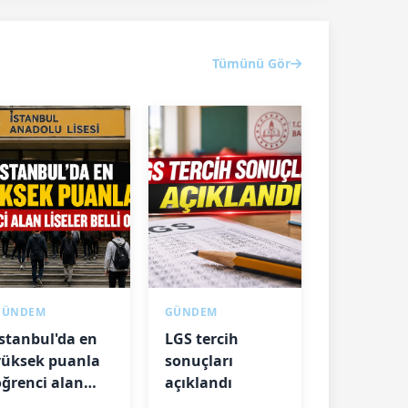
Tümünü Gör
GÜNDEM
GÜNDEM
İstanbul'da en
LGS tercih
yüksek puanla
sonuçları
öğrenci alan
açıklandı
iseler belli oldu