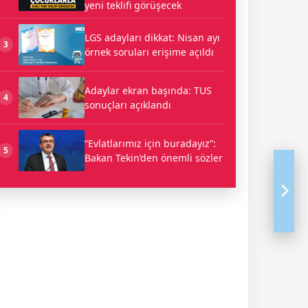
yeni teklifi görüşecek
LGS adayları dikkat: Nisan ayı
3
örnek soruları erişime açıldı
Adaylar ekran başında: TUS
4
sonuçları açıklandı
“Evlatlarımız için buradayız”:
5
Bakan Tekin’den önemli sözler