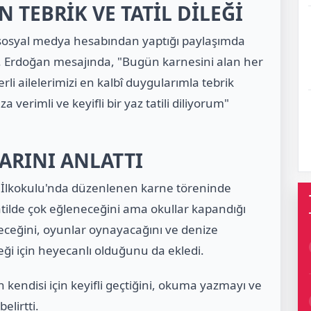
TEBRİK VE TATİL DİLEĞİ
osyal medya hesabından yaptığı paylaşımda
ti. Erdoğan mesajında, "Bugün karnesini alan her
erli ailelerimizi en kalbî duygularımla tebrik
erimli ve keyifli bir yaz tatili diliyorum"
ARINI ANLATTI
İlkokulu'nda düzenlenen karne töreninde
atilde çok eğleneceğini ama okullar kapandığı
receğini, oyunlar oynayacağını ve denize
ceği için heyecanlı olduğunu da ekledi.
ın kendisi için keyifli geçtiğini, okuma yazmayı ve
elirtti.