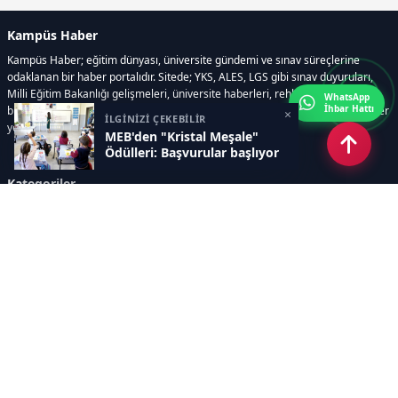
Kampüs Haber
Kampüs Haber; eğitim dünyası, üniversite gündemi ve sınav süreçlerine
odaklanan bir haber portalıdır. Sitede; YKS, ALES, LGS gibi sınav duyuruları,
Milli Eğitim Bakanlığı gelişmeleri, üniversite haberleri, rehberlik içerikleri,
WhatsApp
İhbar Hattı
bilim ve teknoloji alanındaki yenilikler ile öğrenci yaşamına dair güncel bilgiler
×
İLGİNİZİ ÇEKEBİLİR
yer alır.
MEB'den "Kristal Meşale"
Ödülleri: Başvurular başlıyor
Kategoriler
GÜNDEM
SINAVLAR VE YERLEŞTİRME
OKULLAR VE ÜNİVERSİTELER
REHBERLİK
BİLİM TEKNOLOJİ
KAMPÜS ÖZEL
Sayfalar
AÇIK RIZA METNİ
ÇEREZ POLİTİKASI
AYDINLATMA METNİ
VERİ İHLALİ PROSEDÜRÜ