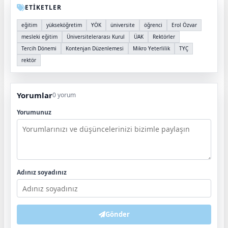
ETİKETLER
eğitim
yükseköğretim
YÖK
üniversite
öğrenci
Erol Özvar
mesleki eğitim
Üniversitelerarası Kurul
ÜAK
Rektörler
Tercih Dönemi
Kontenjan Düzenlemesi
Mikro Yeterlilik
TYÇ
rektör
Yorumlar
0 yorum
Yorumunuz
Adınız soyadınız
Gönder