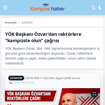
Anasayfa
GÜNDEM
YÖK Başkanı Özvar'dan rektörlere
“kampüste olun” çağrısı
YÖK Başkanı Özvar, 264. ÜAK toplantısında kontenjanların iş
gücüne göre düzenlendiğini duyurdu. Özvar, rektörlere
tanıtım çağrısı yaptı, mikro yeterlilikleri cesur adım olarak
nitelendirdi.
GÜNDEM
25.06.2026 11:50
Helin Aygün
448 okuma
Okuma Süresi: 2 dk