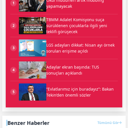
Okul müdürleri artık mobbing
1
yapamayacak
TBMM Adalet Komisyonu suça
sürüklenen çocuklarla ilgili yeni
2
teklifi görüşecek
LGS adayları dikkat: Nisan ayı örnek
3
soruları erişime açıldı
Adaylar ekran başında: TUS
4
sonuçları açıklandı
“Evlatlarımız için buradayız”: Bakan
5
Tekin’den önemli sözler
Benzer Haberler
Tümünü Gör