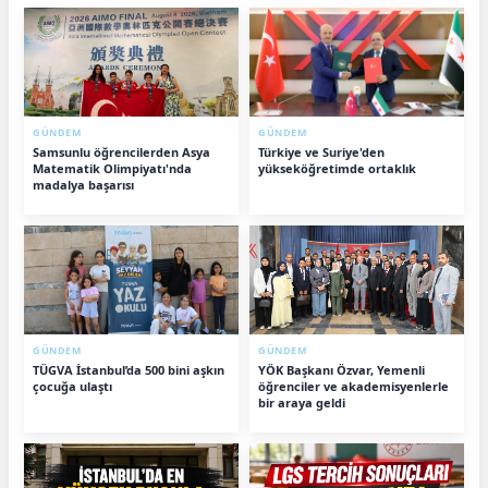
GÜNDEM
GÜNDEM
Samsunlu öğrencilerden Asya
Türkiye ve Suriye'den
Matematik Olimpiyatı'nda
yükseköğretimde ortaklık
madalya başarısı
GÜNDEM
GÜNDEM
TÜGVA İstanbul’da 500 bini aşkın
YÖK Başkanı Özvar, Yemenli
çocuğa ulaştı
öğrenciler ve akademisyenlerle
bir araya geldi