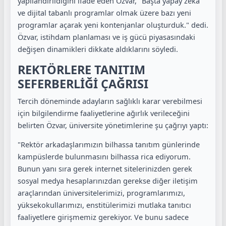
yapılandırıldığını ifade eden Özvar, "Başta yapay zekâ
ve dijital tabanlı programlar olmak üzere bazı yeni
programlar açarak yeni kontenjanlar oluşturduk." dedi.
Özvar, istihdam planlaması ve iş gücü piyasasındaki
değişen dinamikleri dikkate aldıklarını söyledi.
REKTÖRLERE TANITIM
SEFERBERLİĞİ ÇAĞRISI
Tercih döneminde adayların sağlıklı karar verebilmesi
için bilgilendirme faaliyetlerine ağırlık verileceğini
belirten Özvar, üniversite yönetimlerine şu çağrıyı yaptı:
"Rektör arkadaşlarımızın bilhassa tanıtım günlerinde
kampüslerde bulunmasını bilhassa rica ediyorum.
Bunun yanı sıra gerek internet sitelerinizden gerek
sosyal medya hesaplarınızdan gerekse diğer iletişim
araçlarından üniversitelerimizi, programlarımızı,
yüksekokullarımızı, enstitülerimizi mutlaka tanıtıcı
faaliyetlere girişmemiz gerekiyor. Ve bunu sadece