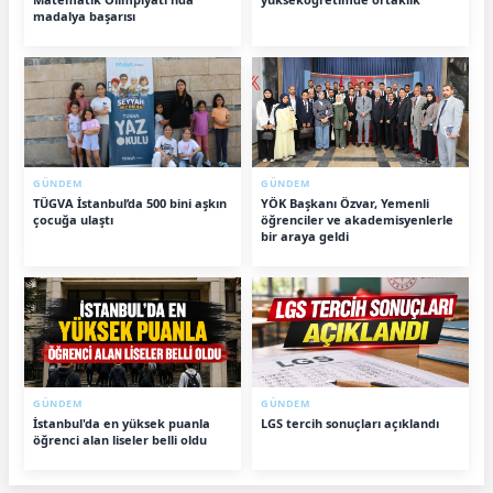
madalya başarısı
GÜNDEM
GÜNDEM
TÜGVA İstanbul’da 500 bini aşkın
YÖK Başkanı Özvar, Yemenli
çocuğa ulaştı
öğrenciler ve akademisyenlerle
bir araya geldi
GÜNDEM
GÜNDEM
İstanbul'da en yüksek puanla
LGS tercih sonuçları açıklandı
öğrenci alan liseler belli oldu