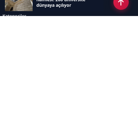
dünyaya açılıyor
Kategoriler
GÜNDEM
SINAVLAR VE YERLEŞTİRME
OKULLAR VE ÜNİVERSİTELER
REHBERLİK
BİLİM TEKNOLOJİ
KAMPÜS ÖZEL
Sayfalar
AÇIK RIZA METNİ
ÇEREZ POLİTİKASI
AYDINLATMA METNİ
VERİ İHLALİ PROSEDÜRÜ
VERİ SAKLAMA VE İMHA
İletişim
POLİTİKASI
RSS
Sitemap
İletişim