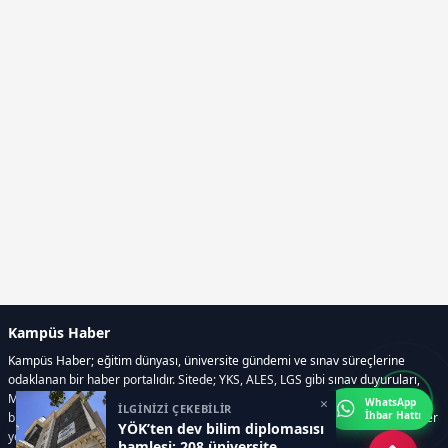
Kampüs Haber
Kampüs Haber; eğitim dünyası, üniversite gündemi ve sınav süreçlerine
odaklanan bir haber portalıdır. Sitede; YKS, ALES, LGS gibi sınav duyuruları,
Milli Eğitim Bakanlığı gelişmeleri, üniversite haberleri, rehberlik içerikleri,
×
WhatsApp
İLGİNİZİ ÇEKEBİLİR
İhbar Hattı
bilim ve teknoloji alanındaki yenilikler ile öğrenci yaşamına dair güncel bilgiler
YÖK’ten dev bilim diplomasısı
yer alır.
hamlesi: 208 üniversite