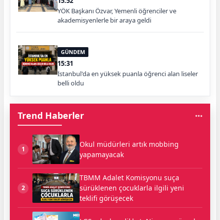
15:52
YÖK Başkanı Özvar, Yemenli öğrenciler ve
akademisyenlerle bir araya geldi
GÜNDEM
15:31
İstanbul'da en yüksek puanla öğrenci alan liseler
belli oldu
Trend Haberler
Okul müdürleri artık mobbing
1
yapamayacak
TBMM Adalet Komisyonu suça
sürüklenen çocuklarla ilgili yeni
2
teklifi görüşecek