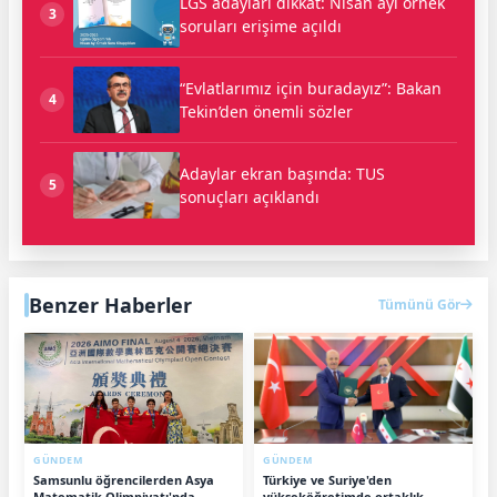
LGS adayları dikkat: Nisan ayı örnek
3
soruları erişime açıldı
“Evlatlarımız için buradayız”: Bakan
4
Tekin’den önemli sözler
Adaylar ekran başında: TUS
5
sonuçları açıklandı
Benzer Haberler
Tümünü Gör
GÜNDEM
GÜNDEM
Samsunlu öğrencilerden Asya
Türkiye ve Suriye'den
Matematik Olimpiyatı'nda
yükseköğretimde ortaklık