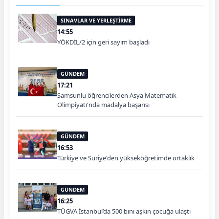
SINAVLAR VE YERLEŞTİRME
14:55
YÖKDİL/2 için geri sayım başladı
GÜNDEM
17:21
Samsunlu öğrencilerden Asya Matematik
Olimpiyatı'nda madalya başarısı
GÜNDEM
16:53
Türkiye ve Suriye'den yükseköğretimde ortaklık
GÜNDEM
16:25
TÜGVA İstanbul’da 500 bini aşkın çocuğa ulaştı