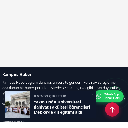
Kampüs Haber
Kampüs Haber; eğitim dünyası, üniversite gündemi ve sınav süreçlerine
odaklanan bir haber portalıdır. Sitede; YKS, ALES, LGS gibi sınav duyuruları,
Milli Eğitim Bakanlığı gelişmeleri, üniversite haberleri, rehberlik içerikleri,
×
WhatsApp
İLGİNİZİ ÇEKEBİLİR
İhbar Hattı
bilim ve teknoloji alanındaki yenilikler ile öğrenci yaşamına dair güncel bilgiler
Yakın Doğu Üniversitesi
yer alır.
İlahiyat Fakültesi öğrencileri
Mekke'de dil eğitimi aldı
Kategoriler