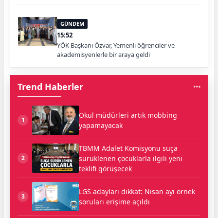
GÜNDEM
15:52
YÖK Başkanı Özvar, Yemenli öğrenciler ve
akademisyenlerle bir araya geldi
Trend Haberler
Okul müdürleri artık mobbing
1
yapamayacak
TBMM Adalet Komisyonu suça
sürüklenen çocuklarla ilgili yeni
2
teklifi görüşecek
LGS adayları dikkat: Nisan ayı örnek
3
soruları erişime açıldı