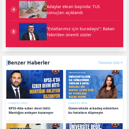
Adaylar ekran başında: TUS
4
sonuçları açıklandı
“Evlatlarımız için buradayız”: Bakan
5
Tekin’den önemli sözler
Benzer Haberler
Tümünü Gör
KAMPÜS ÖZEL
KAMPÜS ÖZEL
KPSS-A’da ezber devri bitti:
Üniversitede arkadaş edinirken
Mantığını anlayan kazanıyor
bu hatalara düşmeyin