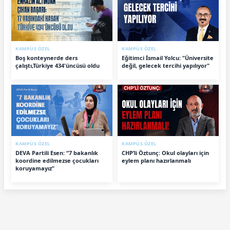
KAMPÜS ÖZEL
KAMPÜS ÖZEL
Boş konteynerde ders
Eğitimci İsmail Yolcu: "Üniversite
çalıştı,Türkiye 434'üncüsü oldu
değil, gelecek tercihi yapılıyor"
KAMPÜS ÖZEL
KAMPÜS ÖZEL
DEVA Partili Esen: “7 bakanlık
CHP’li Öztunç: Okul olayları için
koordine edilmezse çocukları
eylem planı hazırlanmalı
koruyamayız”