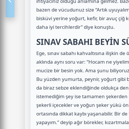
ihtiyacınız olduğu anlamına gelmez. Baz
bazen de vücudunuz size “Artık uyuyalım
bisküvi yerine yoğurt, kefir, bir avuç çi
daha iyi tercihlerdir” diye konuştu.
SINAV SABAHI BEYİN S
Ege, sınav sabahı kahvaltısına ilişkin d
aklında aynı soru var: “Hocam ne yiyelim
mucize bir besin yok. Ama şunu biliyoruz;
Bu yüzden yumurta, peynir, yoğurt gibi b
da biraz sebze eklendiğinde oldukça den
istemediğim şey ise tamamen şekerden olu
şekerli içecekler ve yoğun şeker yükü önc
ortasında dikkat kaybı yaşanabilir. Bir d
yapayım.” deyip ağır börekler, kızartmala