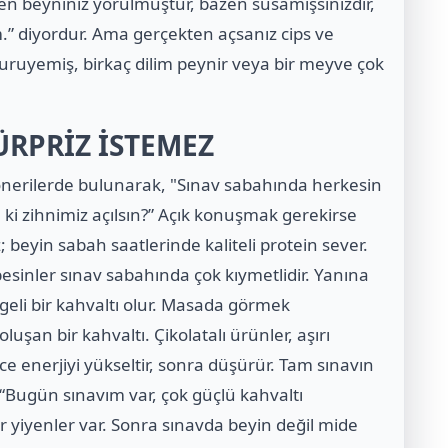
en beyniniz yorulmuştur, bazen susamışsınızdır,
.” diyordur. Ama gerçekten açsanız cips ve
ğ kuruyemiş, birkaç dilim peynir veya bir meyve çok
ÜRPRİZ İSTEMEZ
e önerilerde bulunarak, "Sınav sabahında herkesin
 ki zihnimiz açılsın?” Açık konuşmak gerekirse
 beyin sabah saatlerinde kaliteli protein sever.
esinler sınav sabahında çok kıymetlidir. Yanına
geli bir kahvaltı olur. Masada görmek
şan bir kahvaltı. Çikolatalı ürünler, aşırı
e enerjiyi yükseltir, sonra düşürür. Tam sınavın
e “Bugün sınavım var, çok güçlü kahvaltı
r yiyenler var. Sonra sınavda beyin değil mide