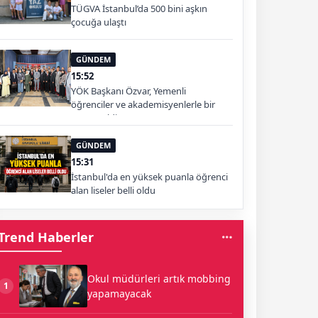
TÜGVA İstanbul’da 500 bini aşkın
çocuğa ulaştı
GÜNDEM
15:52
YÖK Başkanı Özvar, Yemenli
öğrenciler ve akademisyenlerle bir
araya geldi
GÜNDEM
15:31
İstanbul'da en yüksek puanla öğrenci
alan liseler belli oldu
Trend Haberler
Okul müdürleri artık mobbing
1
yapamayacak