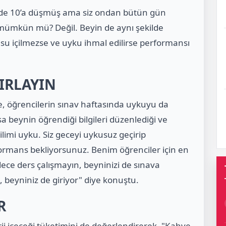
zde 10’a düşmüş ama siz ondan bütün gün
 mümkün mü? Değil. Beyin de aynı şekilde
li su içilmezse ve uyku ihmal edilirse performansı
IRLAYIN
 öğrencilerin sınav haftasında uykuyu da
 beynin öğrendiği bilgileri düzenlediği ve
limi uyku. Siz geceyi uykusuz geçirip
rmans bekliyorsunuz. Benim öğrenciler için en
ece ders çalışmayın, beyninizi de sınava
, beyniniz de giriyor" diye konuştu.
R
rji içeceği tüketimini de değerlendirerek, "Kahve