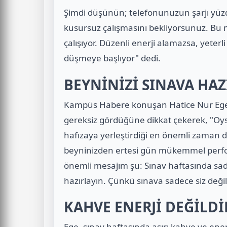
Şimdi düşünün; telefonunuzun şarjı yü
kusursuz çalışmasını bekliyorsunuz. Bu
çalışıyor. Düzenli enerji alamazsa, yeter
düşmeye başlıyor" dedi.
BEYNİNİZİ SINAVA HAZ
Kampüs Habere konuşan Hatice Nur Ege,
gereksiz gördüğüne dikkat çekerek, "Oysa
hafızaya yerleştirdiği en önemli zaman di
beyninizden ertesi gün mükemmel perfo
önemli mesajım şu: Sınav haftasında sad
hazırlayın. Çünkü sınava sadece siz değil
KAHVE ENERJİ DEĞİLDİ
Ege, sınav haftasında aşırı kahve ve ene