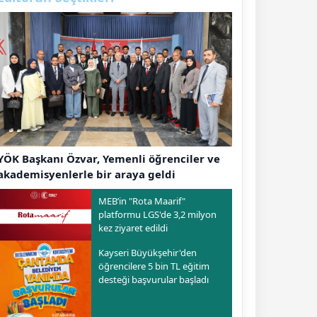
YÖK Başkanı Özvar, Yemenli öğrenciler ve
akademisyenlerle bir araya geldi
MEB’in "Rota Maarif"
platformu LGS'de 3,2 milyon
kez ziyaret edildi
Kayseri Büyükşehir'den
öğrencilere 5 bin TL eğitim
desteği başvurular başladı