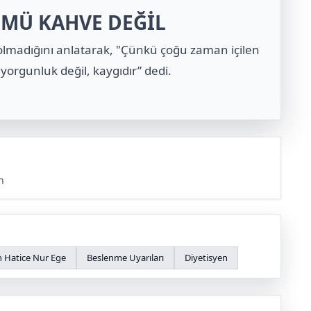
ÜMÜ KAHVE DEĞİL
lmadığını anlatarak, "Çünkü çoğu zaman içilen
rgunluk değil, kaygıdır” dedi.
n
n Hatice Nur Ege
Beslenme Uyarıları
Diyetisyen