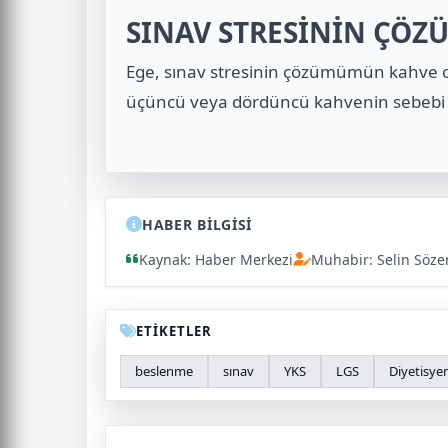
SINAV STRESİNİN ÇÖZ
Ege, sınav stresinin çözümümün kahve o
üçüncü veya dördüncü kahvenin sebebi yo
HABER BİLGİSİ
Kaynak: Haber Merkezi
Muhabir: Selin Söze
ETİKETLER
beslenme
sınav
YKS
LGS
Diyetisye