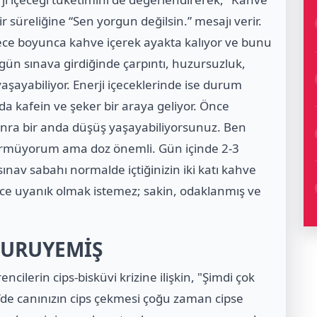
r süreliğine “Sen yorgun değilsin.” mesajı verir.
gece boyunca kahve içerek ayakta kalıyor ve bunu
 gün sınava girdiğinde çarpıntı, huzursuzluk,
aşayabiliyor. Enerji içeceklerinde ise durum
 kafein ve şeker bir araya geliyor. Önce
sonra bir anda düşüş yaşayabiliyorsunuz. Ben
örmüyorum ama doz önemli. Gün içinde 2-3
t sınav sabahı normalde içtiğinizin iki katı kahve
dece uyanık olmak istemez; sakin, odaklanmış ve
 KURUYEMİŞ
ncilerin cips-bisküvi krizine ilişkin, "Şimdi çok
2’de canınızın cips çekmesi çoğu zaman cipse