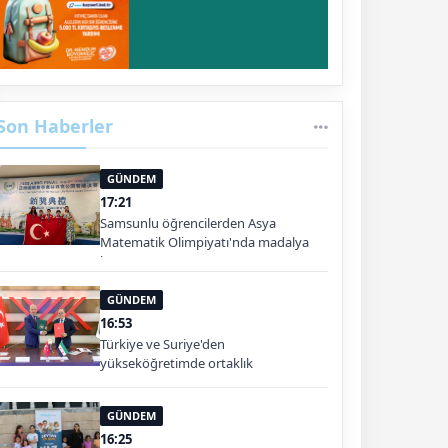
Son Haberler
GÜNDEM
17:21
Samsunlu öğrencilerden Asya
Matematik Olimpiyatı'nda madalya
başarısı
GÜNDEM
16:53
Türkiye ve Suriye'den
yükseköğretimde ortaklık
GÜNDEM
16:25