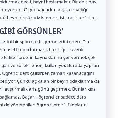
oldurmak değil, beyni beslemektir. Bir de sınav
lmuyorum. O gün vücudun alışık olmadığı
nü beyniniz sürpriz istemez; istikrar ister" dedi.
GİBİ GÖRSÜNLER'
lerini bir sporcu gibi görmelerini önerdiğini
zihinsel bir performans hazırlığı. Düzenli
de kaliteli protein kaynaklarına yer vermek çok
rgan ve sürekli enerji kullanıyor. Burada yapılan
. Öğrenci ders çalışırken zaman kazanacağını
ediyor. Çünkü aç kalan bir beyin odaklanmakta
rli atıştırmalıklarla günü geçirmek. Bunlar kısa
 sağlamaz. Başarılı öğrenciler sadece ders
i de yönetebilen öğrencilerdir" ifadelerini