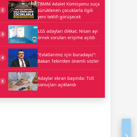
TBMM Adalet Komisyonu suça
sürüklenen çocuklarla ilgili
2
yeni teklifi görüşecek
LGS adayları dikkat: Nisan ayı
3
örnek soruları erişime açıldı
“Evlatlarımız için buradayız”:
4
Bakan Tekin’den önemli sözler
Adaylar ekran başında: TUS
5
sonuçları açıklandı