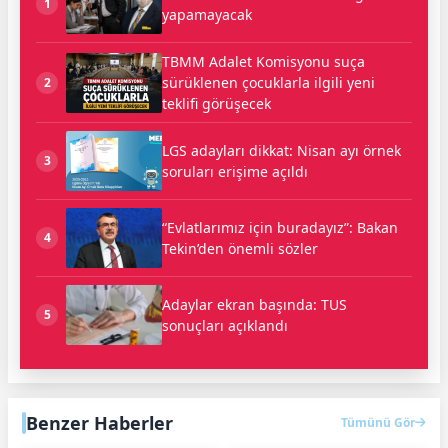
1
yapamayacak
TBMM Adalet Komisyonu suça
sürüklenen çocuklarla ilgili yeni
2
teklifi görüşecek
LGS adayları dikkat: Nisan ayı örnek
3
soruları erişime açıldı
“Evlatlarımız için buradayız”: Bakan
4
Tekin’den önemli sözler
Adaylar ekran başında: TUS
5
sonuçları açıklandı
Benzer Haberler
Tümünü Gör