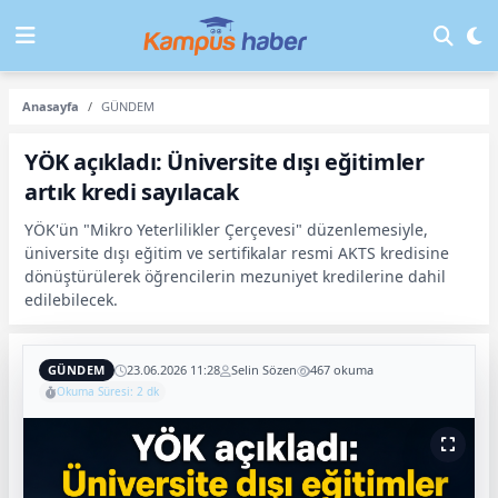
Anasayfa
GÜNDEM
YÖK açıkladı: Üniversite dışı eğitimler
artık kredi sayılacak
YÖK'ün "Mikro Yeterlilikler Çerçevesi" düzenlemesiyle,
üniversite dışı eğitim ve sertifikalar resmi AKTS kredisine
dönüştürülerek öğrencilerin mezuniyet kredilerine dahil
edilebilecek.
GÜNDEM
23.06.2026 11:28
Selin Sözen
467 okuma
Okuma Süresi: 2 dk