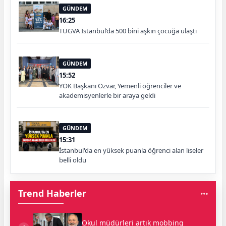
GÜNDEM
16:25
TÜGVA İstanbul’da 500 bini aşkın çocuğa ulaştı
GÜNDEM
15:52
YÖK Başkanı Özvar, Yemenli öğrenciler ve
akademisyenlerle bir araya geldi
GÜNDEM
15:31
İstanbul'da en yüksek puanla öğrenci alan liseler
belli oldu
Trend Haberler
Okul müdürleri artık mobbing