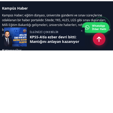
Kampüs Haber
Kampüs Haber; eğitim dünyası, üniversite gündemi ve sınav süreçlerine
odaklanan bir haber portalıdır. Sitede; YKS, ALES, LGS gibi sınav duyuruları,
Milli Eğitim Bakanlığı gelişmeleri, üniversite haberleri, rehberlik içerikleri,
WhatsApp
İhbar Hattı
bilim ve teknoloji alanındaki yenilikler ile öğrenci yaşamına dair güncel bilgiler
×
İLGİNİZİ ÇEKEBİLİR
yer alır.
KPSS-A’da ezber devri bitti:
Mantığını anlayan kazanıyor
Kategoriler
GÜNDEM
SINAVLAR VE YERLEŞTİRME
OKULLAR VE ÜNİVERSİTELER
REHBERLİK
BİLİM TEKNOLOJİ
KAMPÜS ÖZEL
Sayfalar
AÇIK RIZA METNİ
ÇEREZ POLİTİKASI
AYDINLATMA METNİ
VERİ İHLALİ PROSEDÜRÜ
VERİ SAKLAMA VE İMHA
İletişim