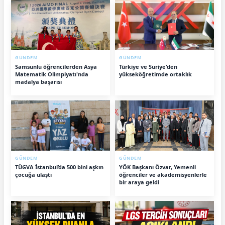
GÜNDEM
GÜNDEM
Samsunlu öğrencilerden Asya
Türkiye ve Suriye'den
Matematik Olimpiyatı'nda
yükseköğretimde ortaklık
madalya başarısı
GÜNDEM
GÜNDEM
TÜGVA İstanbul’da 500 bini aşkın
YÖK Başkanı Özvar, Yemenli
çocuğa ulaştı
öğrenciler ve akademisyenlerle
bir araya geldi