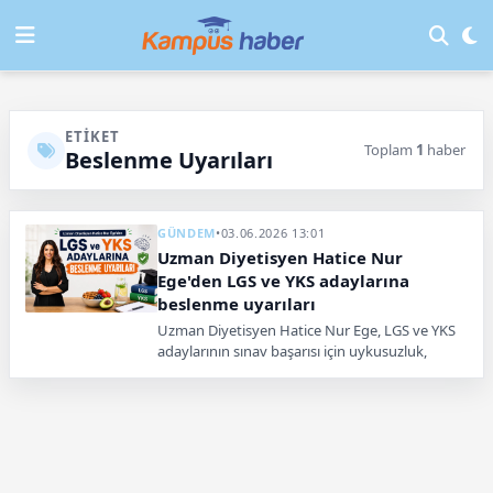
ETIKET
Toplam
1
haber
Beslenme Uyarıları
GÜNDEM
•
03.06.2026 13:01
Uzman Diyetisyen Hatice Nur
Ege'den LGS ve YKS adaylarına
beslenme uyarıları
Uzman Diyetisyen Hatice Nur Ege, LGS ve YKS
adaylarının sınav başarısı için uykusuzluk,
kahvaltı atlama ve aşırı kafein gibi bedeni ihmal
eden hatalardan uzak durması gerektiğini
belirtti.