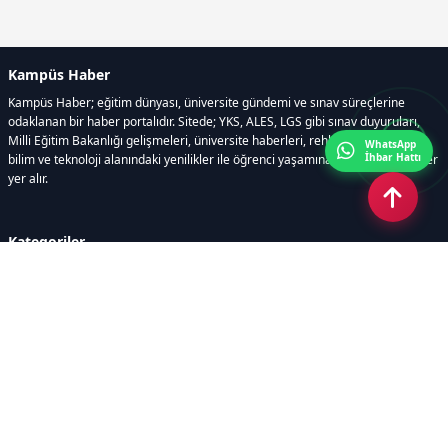
Kampüs Haber
Kampüs Haber; eğitim dünyası, üniversite gündemi ve sınav süreçlerine
odaklanan bir haber portalıdır. Sitede; YKS, ALES, LGS gibi sınav duyuruları,
Milli Eğitim Bakanlığı gelişmeleri, üniversite haberleri, rehberlik içerikleri,
WhatsApp
İhbar Hattı
bilim ve teknoloji alanındaki yenilikler ile öğrenci yaşamına dair güncel bilgiler
yer alır.
Kategoriler
GÜNDEM
SINAVLAR VE YERLEŞTİRME
OKULLAR VE ÜNİVERSİTELER
REHBERLİK
BİLİM TEKNOLOJİ
KAMPÜS ÖZEL
Sayfalar
AÇIK RIZA METNİ
ÇEREZ POLİTİKASI