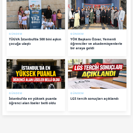
GÜNDEM
GÜNDEM
TÜGVA İstanbul’da 500 bini aşkın
YÖK Başkanı Özvar, Yemenli
çocuğa ulaştı
öğrenciler ve akademisyenlerle
bir araya geldi
GÜNDEM
GÜNDEM
İstanbul'da en yüksek puanla
LGS tercih sonuçları açıklandı
öğrenci alan liseler belli oldu