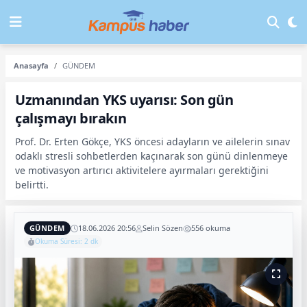
Anasayfa
GÜNDEM
Uzmanından YKS uyarısı: Son gün
çalışmayı bırakın
Prof. Dr. Erten Gökçe, YKS öncesi adayların ve ailelerin sınav
odaklı stresli sohbetlerden kaçınarak son günü dinlenmeye
ve motivasyon artırıcı aktivitelere ayırmaları gerektiğini
belirtti.
GÜNDEM
18.06.2026 20:56
Selin Sözen
556 okuma
Okuma Süresi: 2 dk