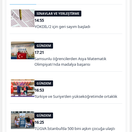
SINAVLAR VE YERLEŞTİRME
14:55
YÖKDİL/2 için geri sayım başladı
GÜNDEM
17:21
Samsunlu öğrencilerden Asya Matematik
Olimpiyatı'nda madalya başarısı
GÜNDEM
16:53
Türkiye ve Suriye'den yükseköğretimde ortaklık
GÜNDEM
16:25
TÜGVA İstanbul’da 500 bini aşkın çocuğa ulaştı