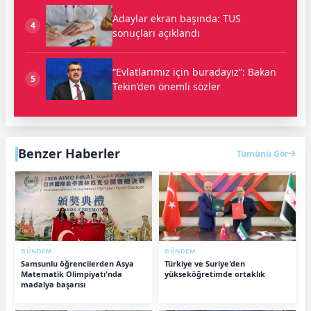
Adaylar ekran başında: TUS
4
sonuçları açıklandı
“Evlatlarımız için buradayız”: Bakan
5
Tekin’den önemli sözler
Benzer Haberler
Tümünü Gör
GÜNDEM
GÜNDEM
Samsunlu öğrencilerden Asya
Türkiye ve Suriye'den
Matematik Olimpiyatı'nda
yükseköğretimde ortaklık
madalya başarısı