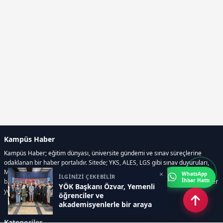
Kampüs Haber
Kampüs Haber; eğitim dünyası, üniversite gündemi ve sınav süreçlerine
odaklanan bir haber portalıdır. Sitede; YKS, ALES, LGS gibi sınav duyuruları,
Milli Eğitim Bakanlığı gelişmeleri, üniversite haberleri, rehberlik içerikleri,
×
WhatsApp
İLGİNİZİ ÇEKEBİLİR
İhbar Hattı
bilim ve teknoloji alanındaki yenilikler ile öğrenci yaşamına dair güncel bilgiler
YÖK Başkanı Özvar, Yemenli
yer alır.
öğrenciler ve
akademisyenlerle bir araya
geldi
Kategoriler