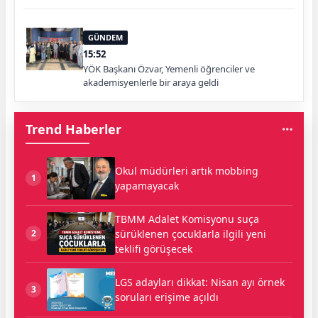
GÜNDEM
15:52
YÖK Başkanı Özvar, Yemenli öğrenciler ve
akademisyenlerle bir araya geldi
Trend Haberler
Okul müdürleri artık mobbing
1
yapamayacak
TBMM Adalet Komisyonu suça
sürüklenen çocuklarla ilgili yeni
2
teklifi görüşecek
LGS adayları dikkat: Nisan ayı örnek
3
soruları erişime açıldı