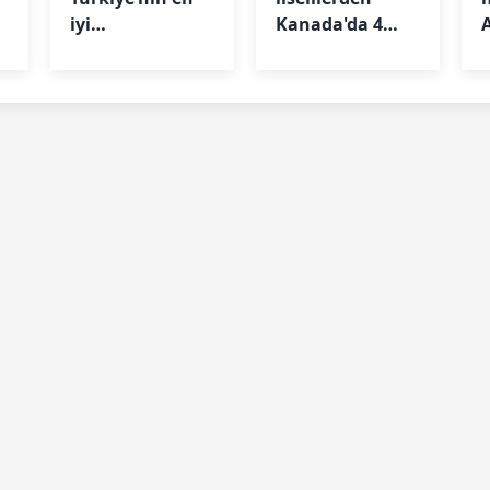
iyi
Kanada'da 4
üniversitelerini
dünya derecesi
açıkladı: İşte
zirvedeki 20
kampüs