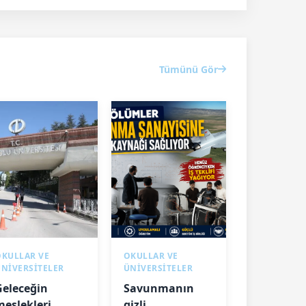
Tümünü Gör
OKULLAR VE
OKULLAR VE
ÜNİVERSİTELER
ÜNİVERSİTELER
Geleceğin
Savunmanın
meslekleri
gizli