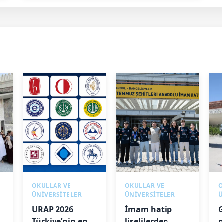
OKULLAR VE
OKULLAR VE
ÜNİVERSİTELER
ÜNİVERSİTELER
URAP 2026
İmam hatip
Türkiye’nin en
liselilerden