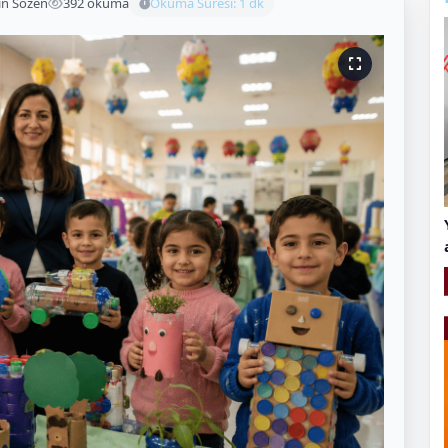
in Sözen
392 okuma
Okuma Süresi: 1 dk