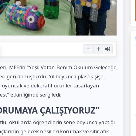
leri, MEB'in "Yeşil Vatan-Benim Okulum Geleceğe
i geri dönüştürdü. Yıl boyunca plastik şişe,
, oyuncak ve dekoratif ürünler tasarlayan
st" etkinliğinde sergiledi.
KORUMAYA ÇALIŞIYORUZ"
utlu, okullarda öğrencilerin sene boyunca yaptığı
çlarının gelecek nesilleri korumak ve sıfır atık