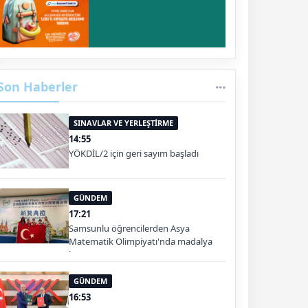
Son Haberler
SINAVLAR VE YERLEŞTİRME
14:55
YÖKDİL/2 için geri sayım başladı
GÜNDEM
17:21
Samsunlu öğrencilerden Asya
Matematik Olimpiyatı'nda madalya
başarısı
GÜNDEM
16:53