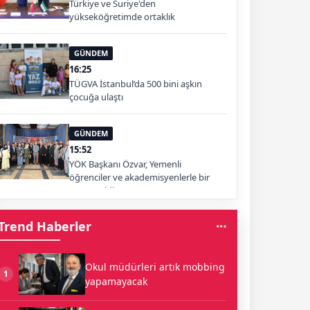
Türkiye ve Suriye'den
yükseköğretimde ortaklık
GÜNDEM
16:25
TÜGVA İstanbul’da 500 bini aşkın
çocuğa ulaştı
GÜNDEM
15:52
YÖK Başkanı Özvar, Yemenli
öğrenciler ve akademisyenlerle bir
araya geldi
Trend Haberler
Okul müdürleri artık mobbing
1
yapamayacak