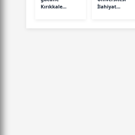
Kırıkkale
İlahiyat
imzası: Silah
Fakültesi
teknikerleri
öğrencileri
sahaya iniyor
Mekke'de dil
eğitimi aldı