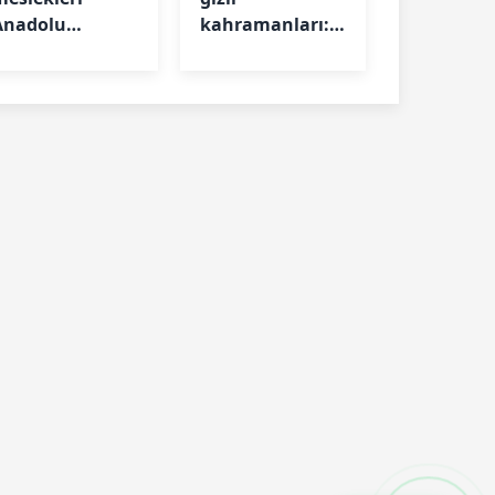
Anadolu
kahramanları:
Üniversitesi’nde
Gençler milli
hayat buluyor
projelere böyle
yetişiyor