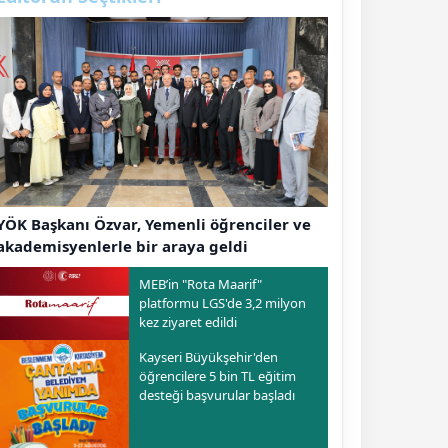
YÖK Başkanı Özvar, Yemenli öğrenciler ve
akademisyenlerle bir araya geldi
MEB’in "Rota Maarif"
platformu LGS'de 3,2 milyon
kez ziyaret edildi
Kayseri Büyükşehir'den
öğrencilere 5 bin TL eğitim
desteği başvurular başladı