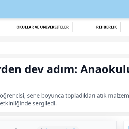
OKULLAR VE ÜNİVERSİTELER
REHBERLİK
rden dev adım: Anaokulu 
ğrencisi, sene boyunca topladıkları atık malzem
tkinliğinde sergiledi.