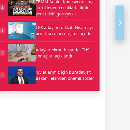
TBMM Adalet Komisyonu suça
sürüklenen çocuklarla ilgili
2
yeni teklifi görüşecek
LGS adayları dikkat: Nisan ayı
3
örnek soruları erişime açıldı
Adaylar ekran başında: TUS
4
sonuçları açıklandı
“Evlatlarımız için buradayız”:
5
Bakan Tekin’den önemli sözler