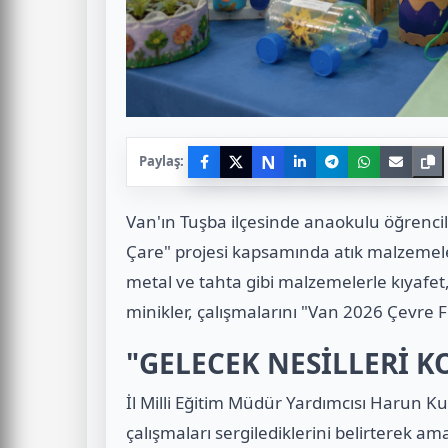
N
Paylaş:
Van'ın Tuşba ilçesinde anaokulu öğrenci
Çare" projesi kapsamında atık malzemeler
metal ve tahta gibi malzemelerle kıyafet
minikler, çalışmalarını "Van 2026 Çevre Fe
"GELECEK NESİLLERİ 
İl Milli Eğitim Müdür Yardımcısı Harun K
çalışmaları sergilediklerini belirterek ama