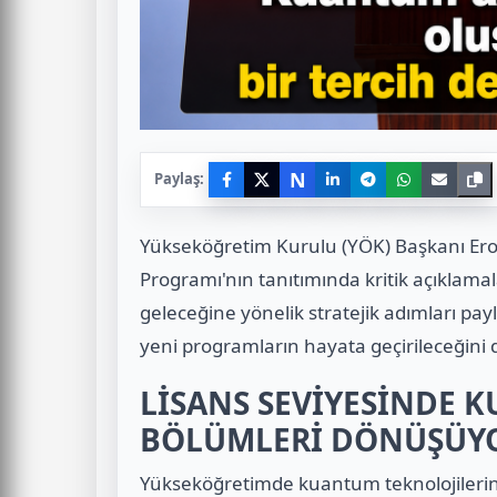
N
Paylaş:
Yükseköğretim Kurulu (YÖK) Başkanı Ero
Programı'nın tanıtımında kritik açıklam
geleceğine yönelik stratejik adımları pa
yeni programların hayata geçirileceğini
LİSANS SEVİYESİNDE K
BÖLÜMLERİ DÖNÜŞÜY
Yükseköğretimde kuantum teknolojilerine 