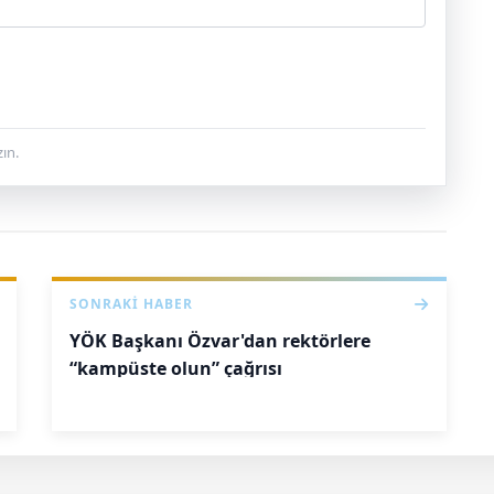
ın.
SONRAKI HABER
YÖK Başkanı Özvar'dan rektörlere
“kampüste olun” çağrısı