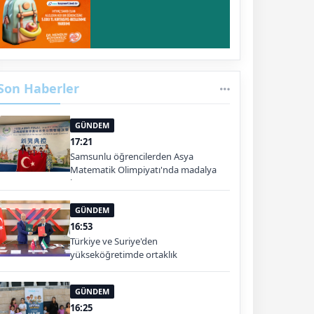
Son Haberler
GÜNDEM
17:21
Samsunlu öğrencilerden Asya
Matematik Olimpiyatı'nda madalya
başarısı
GÜNDEM
16:53
Türkiye ve Suriye'den
yükseköğretimde ortaklık
GÜNDEM
16:25