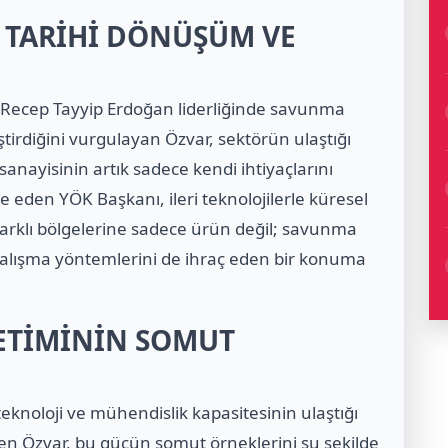
 TARİHİ DÖNÜŞÜM VE
 Recep Tayyip Erdoğan liderliğinde savunma
tirdiğini vurgulayan Özvar, sektörün ulaştığı
anayisinin artık sadece kendi ihtiyaçlarını
de eden YÖK Başkanı, ileri teknolojilerle küresel
 farklı bölgelerine sadece ürün değil; savunma
e çalışma yöntemlerini de ihraç eden bir konuma
ETİMİNİN SOMUT
 teknoloji ve mühendislik kapasitesinin ulaştığı
rten Özvar, bu gücün somut örneklerini şu şekilde