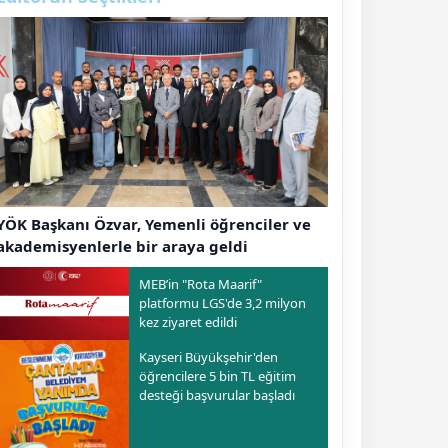
YÖK Başkanı Özvar, Yemenli öğrenciler ve
akademisyenlerle bir araya geldi
MEB’in "Rota Maarif"
platformu LGS'de 3,2 milyon
kez ziyaret edildi
Kayseri Büyükşehir'den
öğrencilere 5 bin TL eğitim
desteği başvurular başladı