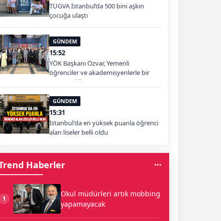
TÜGVA İstanbul’da 500 bini aşkın
çocuğa ulaştı
GÜNDEM
15:52
YÖK Başkanı Özvar, Yemenli
öğrenciler ve akademisyenlerle bir
araya geldi
GÜNDEM
15:31
İstanbul'da en yüksek puanla öğrenci
alan liseler belli oldu
Trend Haberler
Okul müdürleri artık mobbing
1
yapamayacak