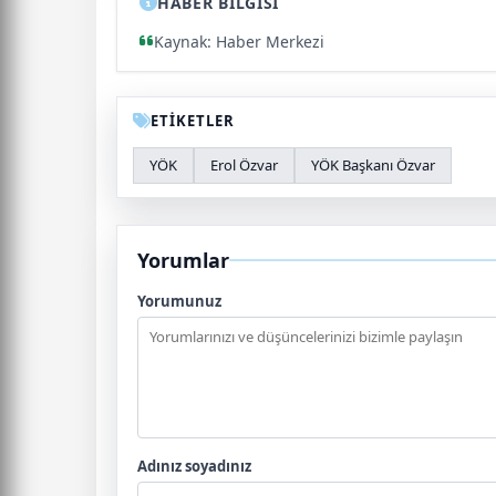
HABER BİLGİSİ
Kaynak: Haber Merkezi
ETİKETLER
YÖK
Erol Özvar
YÖK Başkanı Özvar
Yorumlar
Yorumunuz
Adınız soyadınız