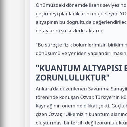
Önümüzdeki dönemde lisans seviyesinde
geçirmeyi planladıklarını müjdeleyen YÖ
altyapının bu doğrultuda değerlendirile
detaylarını şu sözlerle aktardı:
"Bu süreçte fizik bölümlerimizin biriki
dönüşümü ve yeniden yapılandırılmasına
"KUANTUM ALTYAPISI B
ZORUNLULUKTUR"
Ankara'da düzenlenen Savunma Sanayii 
töreninde konuşan Özvar, Türkiye'nin kür
kaynağının önemine dikkat çekti. Güçlü b
çizen Özvar, "Ülkemizin kuantum alanında
oluşturması bir tercih değil zorunluluktur