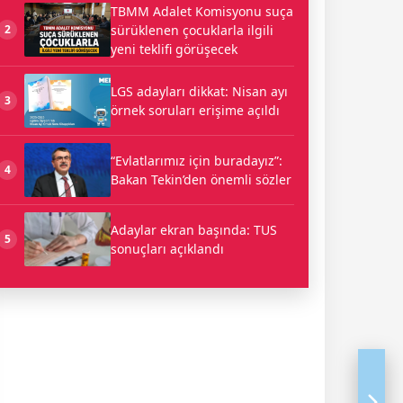
TBMM Adalet Komisyonu suça
sürüklenen çocuklarla ilgili
2
yeni teklifi görüşecek
LGS adayları dikkat: Nisan ayı
3
örnek soruları erişime açıldı
“Evlatlarımız için buradayız”:
4
Bakan Tekin’den önemli sözler
Adaylar ekran başında: TUS
5
sonuçları açıklandı