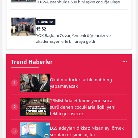
TÜGVA İstanbul’da 500 bini aşkın çocuğa ulaştı
GÜNDEM
15:52
YÖK Başkanı Özvar, Yemenli öğrenciler ve
akademisyenlerle bir araya geldi
Trend Haberler
Okul müdürleri artık mobbing
1
yapamayacak
TBMM Adalet Komisyonu suça
sürüklenen çocuklarla ilgili yeni
2
teklifi görüşecek
LGS adayları dikkat: Nisan ayı örnek
3
soruları erişime açıldı