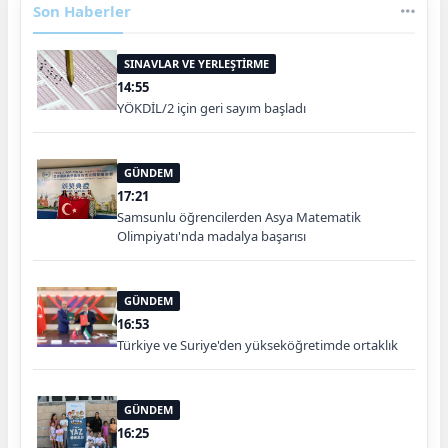
Son Haberler
SINAVLAR VE YERLEŞTİRME
14:55
YÖKDİL/2 için geri sayım başladı
GÜNDEM
17:21
Samsunlu öğrencilerden Asya Matematik
Olimpiyatı'nda madalya başarısı
GÜNDEM
16:53
Türkiye ve Suriye'den yükseköğretimde ortaklık
GÜNDEM
16:25