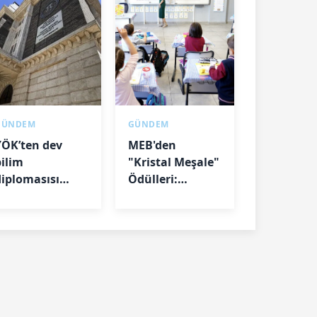
GÜNDEM
GÜNDEM
YÖK’ten dev
MEB'den
bilim
"Kristal Meşale"
diplomasısı
Ödülleri:
hamlesi: 208
Başvurular
üniversite
başlıyor
dünyaya
çılıyor