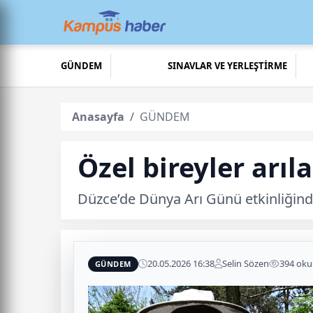
GÜNDEM
SINAVLAR VE YERLEŞTİRME
Anasayfa
GÜNDEM
Özel bireyler arıl
Düzce’de Dünya Arı Günü etkinliğinde 
20.05.2026 16:38
Selin Sözen
394 ok
GÜNDEM