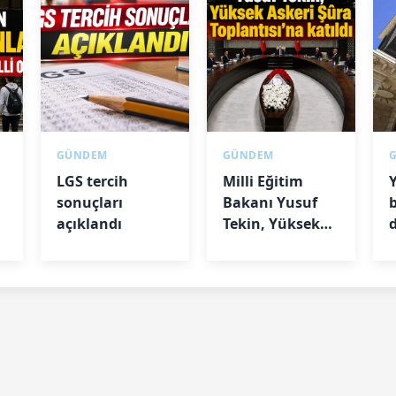
GÜNDEM
GÜNDEM
LGS tercih
Milli Eğitim
sonuçları
Bakanı Yusuf
açıklandı
Tekin, Yüksek
u
Askeri Şûra
Toplantısı'na
katıldı
a