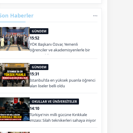
Son Haberler
GÜNDEM
15:52
YÖK Başkanı Özvar, Yemenli
öğrenciler ve akademisyenlerle bir
araya geldi
GÜNDEM
15:31
İstanbul'da en yüksek puanla öğrenci
alan liseler belli oldu
OKULLAR VE ÜNİVERSİTELER
14:10
Türkiye'nin milli gücüne Kırıkkale
imzası: Silah teknikerleri sahaya iniyor