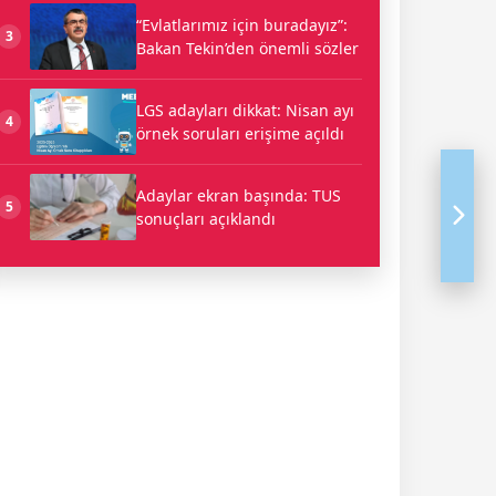
“Evlatlarımız için buradayız”:
3
Bakan Tekin’den önemli sözler
LGS adayları dikkat: Nisan ayı
4
örnek soruları erişime açıldı
Adaylar ekran başında: TUS
5
sonuçları açıklandı