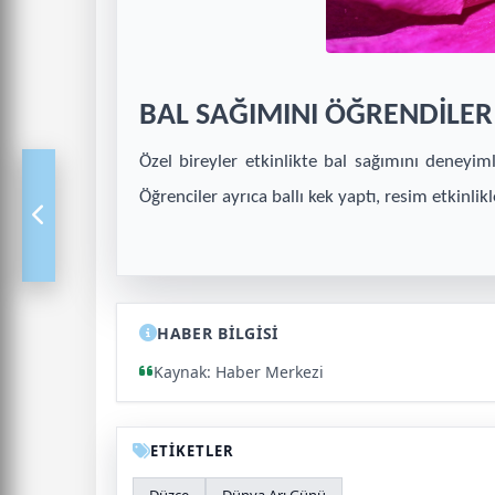
BAL SAĞIMINI ÖĞRENDİLER
Özel bireyler etkinlikte bal sağımını deneyiml
Öğrenciler ayrıca ballı kek yaptı, resim etkinlikl
HABER BİLGİSİ
Kaynak: Haber Merkezi
ETİKETLER
Düzce
Dünya Arı Günü