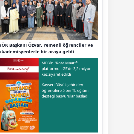
YÖK Başkanı Özvar, Yemenli öğrenciler ve
akademisyenlerle bir araya geldi
MEB’in "Rota Maarif"
platformu LGS'de 3,2 milyon
kez ziyaret edildi
Kayseri Büyükşehir'den
öğrencilere 5 bin TL eğitim
desteği başvurular başladı