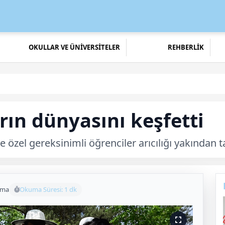
OKULLAR VE ÜNİVERSİTELER
REHBERLİK
arın dünyasını keşfetti
özel gereksinimli öğrenciler arıcılığı yakından t
uma
Okuma Süresi: 1 dk