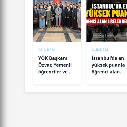
GÜNDEM
GÜNDEM
YÖK Başkanı
İstanbul'da en
Özvar, Yemenli
yüksek puanla
öğrenciler ve
öğrenci alan
akademisyenlerle
liseler belli old
bir araya geldi