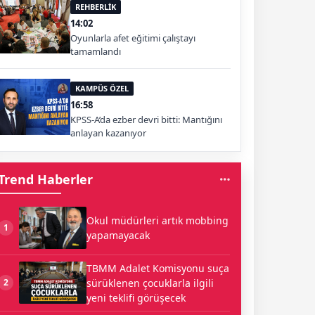
REHBERLİK
14:02
Oyunlarla afet eğitimi çalıştayı
tamamlandı
KAMPÜS ÖZEL
16:58
KPSS-A’da ezber devri bitti: Mantığını
anlayan kazanıyor
Trend Haberler
Okul müdürleri artık mobbing
1
yapamayacak
TBMM Adalet Komisyonu suça
sürüklenen çocuklarla ilgili
2
yeni teklifi görüşecek