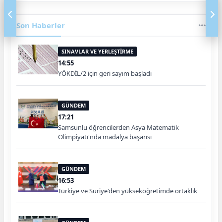
Son Haberler
SINAVLAR VE YERLEŞTİRME
14:55
YÖKDİL/2 için geri sayım başladı
GÜNDEM
17:21
Samsunlu öğrencilerden Asya Matematik
Olimpiyatı'nda madalya başarısı
GÜNDEM
16:53
Türkiye ve Suriye'den yükseköğretimde ortaklık