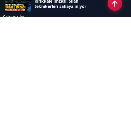
Kırıkkale imzası: Silah
teknikerleri sahaya iniyor
Kategoriler
GÜNDEM
SINAVLAR VE YERLEŞTİRME
OKULLAR VE ÜNİVERSİTELER
REHBERLİK
BİLİM TEKNOLOJİ
KAMPÜS ÖZEL
Sayfalar
AÇIK RIZA METNİ
ÇEREZ POLİTİKASI
AYDINLATMA METNİ
VERİ İHLALİ PROSEDÜRÜ
VERİ SAKLAMA VE İMHA
İletişim
POLİTİKASI
RSS
Sitemap
İletişim