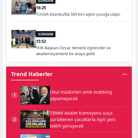
GÜNDEM
16:25
TÜGVA İstanbul’da 500 bini aşkın çocuğa ulaştı
GÜNDEM
15:52
YÖK Başkanı Özvar, Yemenli öğrenciler ve
akademisyenlerle bir araya geldi
Trend Haberler
Okul müdürleri artık mobbing
1
yapamayacak
TBMM Adalet Komisyonu suça
sürüklenen çocuklarla ilgili yeni
2
teklifi görüşecek