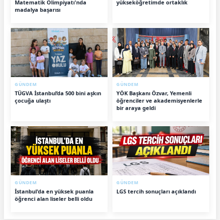
Matematik Olimpiyatı'nda
yükseköğretimde ortaklık
madalya başarısı
GÜNDEM
GÜNDEM
TÜGVA İstanbul’da 500 bini aşkın
YÖK Başkanı Özvar, Yemenli
çocuğa ulaştı
öğrenciler ve akademisyenlerle
bir araya geldi
GÜNDEM
GÜNDEM
İstanbul'da en yüksek puanla
LGS tercih sonuçları açıklandı
öğrenci alan liseler belli oldu