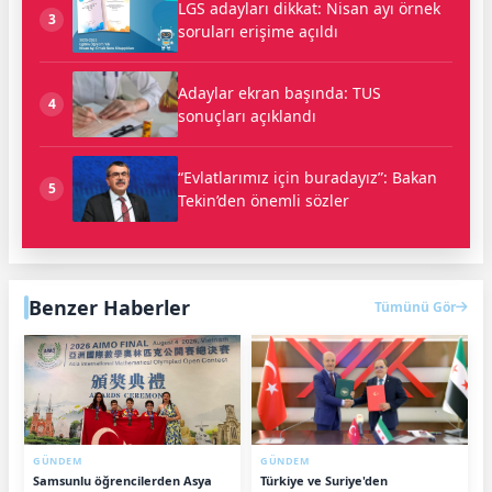
LGS adayları dikkat: Nisan ayı örnek
3
soruları erişime açıldı
Adaylar ekran başında: TUS
4
sonuçları açıklandı
“Evlatlarımız için buradayız”: Bakan
5
Tekin’den önemli sözler
Benzer Haberler
Tümünü Gör
GÜNDEM
GÜNDEM
Samsunlu öğrencilerden Asya
Türkiye ve Suriye'den