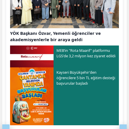
YÖK Başkanı Özvar, Yemenli öğrenciler ve
akademisyenlerle bir araya geldi
MEB’in "Rota Maarif" platformu
LGS'de 3,2 milyon kez ziyaret edildi
Kayseri Büyükşehir'den
öğrencilere 5 bin TL eğitim desteği
başvurular başladı