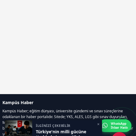
Kampüs Haber
Kampüs Haber; eğitim dünyası, üniversite gündemi ve sınav süreçlerine
odaklanan bir haber portalıdır. Sitede; YKS, ALES, LGS gibi sınav duyuruları,
Milli Eğitim Bakanlığı gelişmeleri, üniversite haberleri, rehberlik içerikleri,
×
WhatsApp
İLGİNİZİ ÇEKEBİLİR
İhbar Hattı
bilim ve teknoloji alanındaki yenilikler ile öğrenci yaşamına dair güncel bilgiler
Türkiye'nin milli gücüne
yer alır.