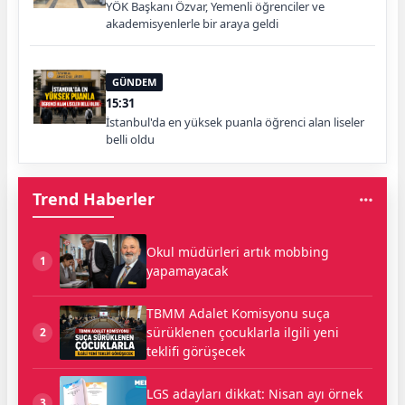
YÖK Başkanı Özvar, Yemenli öğrenciler ve
akademisyenlerle bir araya geldi
GÜNDEM
15:31
İstanbul'da en yüksek puanla öğrenci alan liseler
belli oldu
Trend Haberler
Okul müdürleri artık mobbing
1
yapamayacak
TBMM Adalet Komisyonu suça
sürüklenen çocuklarla ilgili yeni
2
teklifi görüşecek
LGS adayları dikkat: Nisan ayı örnek
3