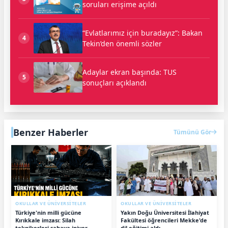
soruları erişime açıldı
“Evlatlarımız için buradayız”: Bakan
4
Tekin’den önemli sözler
Adaylar ekran başında: TUS
5
sonuçları açıklandı
Benzer Haberler
Tümünü Gör
OKULLAR VE ÜNİVERSİTELER
OKULLAR VE ÜNİVERSİTELER
Türkiye'nin milli gücüne
Yakın Doğu Üniversitesi İlahiyat
Kırıkkale imzası: Silah
Fakültesi öğrencileri Mekke'de
teknikerleri sahaya iniyor
dil eğitimi aldı