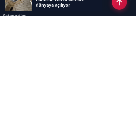
dünyaya açılıyor
Kategoriler
GÜNDEM
SINAVLAR VE YERLEŞTİRME
OKULLAR VE ÜNİVERSİTELER
REHBERLİK
BİLİM TEKNOLOJİ
KAMPÜS ÖZEL
Sayfalar
AÇIK RIZA METNİ
ÇEREZ POLİTİKASI
AYDINLATMA METNİ
VERİ İHLALİ PROSEDÜRÜ
VERİ SAKLAMA VE İMHA
İletişim
POLİTİKASI
RSS
Sitemap
İletişim