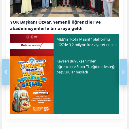
YÖK Başkanı Özvar, Yemenli öğrenciler ve
akademisyenlerle bir araya geldi
MEB’in "Rota Maarif" platformu
LGS'de 3,2 milyon kez ziyaret edildi
Kayseri Büyükşehir'den
öğrencilere 5 bin TL eğitim desteği
başvurular başladı