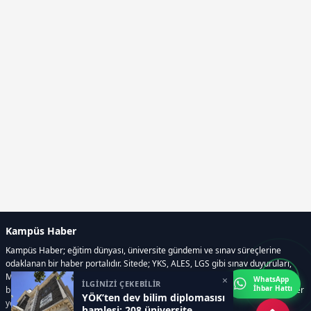
Kampüs Haber
Kampüs Haber; eğitim dünyası, üniversite gündemi ve sınav süreçlerine
odaklanan bir haber portalıdır. Sitede; YKS, ALES, LGS gibi sınav duyuruları,
Milli Eğitim Bakanlığı gelişmeleri, üniversite haberleri, rehberlik içerikleri,
×
WhatsApp
İLGİNİZİ ÇEKEBİLİR
İhbar Hattı
bilim ve teknoloji alanındaki yenilikler ile öğrenci yaşamına dair güncel bilgiler
YÖK’ten dev bilim diplomasısı
yer alır.
hamlesi: 208 üniversite