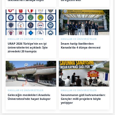
OKULLAR VE ÜNİVERSİTELER
OKULLAR VE ÜNİVERSİTELER
URAP 2026 Türkiye’nin en iyi
İmam hatip liselilerden
üniversitelerini açıkladı: İşte
Kanada'da 4 dünya derecesi
zirvedeki 20 kampüs
OKULLAR VE ÜNİVERSİTELER
OKULLAR VE ÜNİVERSİTELER
Geleceğin meslekleri Anadolu
Savunmanın gizli kahramanları:
Üniversitesi’nde hayat buluyor
Gençler milli projelere böyle
yetişiyor