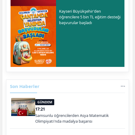
Kayseri Büyükşehir'den
öğrencilere 5 bin TL eğitim desteği
başvurular başladı
Son Haberler
GÜNDEM
17:21
Samsunlu öğrencilerden Asya Matematik
Olimpiyatı'nda madalya başarısı