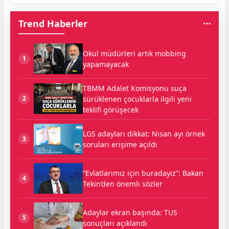
Trend Haberler
Okul müdürleri artık mobbing
1
yapamayacak
TBMM Adalet Komisyonu suça
sürüklenen çocuklarla ilgili yeni
2
teklifi görüşecek
LGS adayları dikkat: Nisan ayı örnek
3
soruları erişime açıldı
“Evlatlarımız için buradayız”: Bakan
4
Tekin’den önemli sözler
Adaylar ekran başında: TUS
5
sonuçları açıklandı