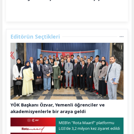
Editörün Seçtikleri
YÖK Başkanı Özvar, Yemenli öğrenciler ve
akademisyenlerle bir araya geldi
MEB’in "Rota Maarif" platformu
LGS'de 3,2 milyon kez ziyaret edildi