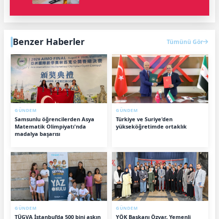
Benzer Haberler
Tümünü Gör
GÜNDEM
GÜNDEM
Samsunlu öğrencilerden Asya
Türkiye ve Suriye'den
Matematik Olimpiyatı'nda
yükseköğretimde ortaklık
madalya başarısı
GÜNDEM
GÜNDEM
TÜGVA İstanbul’da 500 bini aşkın
YÖK Başkanı Özvar, Yemenli