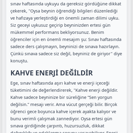
sınav haftasında uykuyu da gereksiz gördüğüne dikkat
çekerek, "Oysa beynin öğrendiği bilgileri düzenlediği
ve hafızaya yerleştirdiği en önemli zaman dilimi uyku.
Siz geceyi uykusuz geçirip beyninizden ertesi gün
mükemmel performans bekliyorsunuz. Benim
öğrenciler için en önemli mesajım şu: Sınav haftasında
sadece ders çalışmayın, beyninizi de sınava hazırlayın.
Çünkü sınava sadece siz değil, beyniniz de giriyor" diye
konuştu.
KAHVE ENERJİ DEĞİLDİR
Ege, sınav haftasında aşırı kahve ve enerji içeceği
tüketimini de değerlendirerek, "Kahve enerji değildir.
Kahve sadece beyninize bir süreliğine “Sen yorgun
değilsin.” mesajı verir. Ama vücut gerçeği bilir. Birçok
öğrenci gece boyunca kahve içerek ayakta kalıyor ve
bunu verimli çalışmak zannediyor. Oysa ertesi gün
sınava girdiğinde çarpıntı, huzursuzluk, dikkat
dağınıklığı ve odaklanma sorunu yaşayabiliyor. Enerji