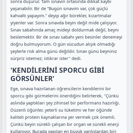
sonra düşürür. Tam sınavın ortasında dikkat kaybı
yaşanabilir. Bir de “Bugün sınavım var, çok güçlü
kahvaltı yapayım.” deyip ağır börekler, kızartmalar
yiyenler var. Sonra sınavda beyin değil mide çalışıyor.
Sınav sabahında amaç mideyi doldurmak değil, beyni
beslemektir. Bir de sınav sabahı yeni besinler denemeyi
doğru bulmuyorum. O gün vücudun alışık olmadığı
şeylerle risk alma günü değildir. Sınav günü beyniniz
sürpriz istemez; istikrar ister" dedi.
'KENDİLERİNİ SPORCU GİBİ
GÖRSÜNLER'
Ege, sınava hazırlanan öğrencilerin kendilerini bir
sporcu gibi görmelerini önerdiğini belirterek, "Çünkü
aslında yaptıkları şey zihinsel bir performans hazırlığı.
Düzenli öğünler, yeterli su tüketimi ve her öğünde
kaliteli protein kaynaklarına yer vermek çok önemli.
Çünkü beyin sürekli çalışan bir organ ve sürekli enerji
kullanıyor. Burada yapılan en büyük yanlışlardan biri