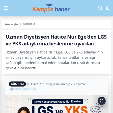
Anasayfa
GÜNDEM
Uzman Diyetisyen Hatice Nur Ege'den LGS
ve YKS adaylarına beslenme uyarıları
Uzman Diyetisyen Hatice Nur Ege, LGS ve YKS adaylarının
sınav başarısı için uykusuzluk, kahvaltı atlama ve aşırı
kafein gibi bedeni ihmal eden hatalardan uzak durması
gerektiğini belirtti.
GÜNDEM
03.06.2026 13:01
Selin Sözen
535 okuma
Okuma Süresi: 4 dk