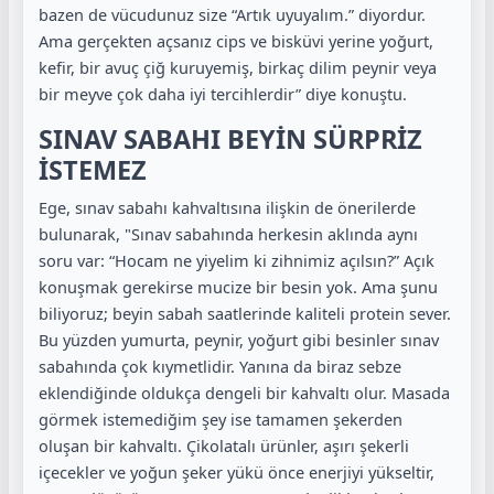
bazen de vücudunuz size “Artık uyuyalım.” diyordur.
Ama gerçekten açsanız cips ve bisküvi yerine yoğurt,
kefir, bir avuç çiğ kuruyemiş, birkaç dilim peynir veya
bir meyve çok daha iyi tercihlerdir” diye konuştu.
SINAV SABAHI BEYİN SÜRPRİZ
İSTEMEZ
Ege, sınav sabahı kahvaltısına ilişkin de önerilerde
bulunarak, "Sınav sabahında herkesin aklında aynı
soru var: “Hocam ne yiyelim ki zihnimiz açılsın?” Açık
konuşmak gerekirse mucize bir besin yok. Ama şunu
biliyoruz; beyin sabah saatlerinde kaliteli protein sever.
Bu yüzden yumurta, peynir, yoğurt gibi besinler sınav
sabahında çok kıymetlidir. Yanına da biraz sebze
eklendiğinde oldukça dengeli bir kahvaltı olur. Masada
görmek istemediğim şey ise tamamen şekerden
oluşan bir kahvaltı. Çikolatalı ürünler, aşırı şekerli
içecekler ve yoğun şeker yükü önce enerjiyi yükseltir,