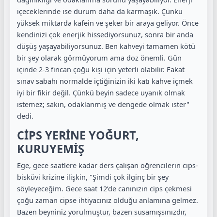
içeceklerinde ise durum daha da karmaşık. Çünkü
yüksek miktarda kafein ve şeker bir araya geliyor. Önce
kendinizi çok enerjik hissediyorsunuz, sonra bir anda
düşüş yaşayabiliyorsunuz. Ben kahveyi tamamen kötü
bir şey olarak görmüyorum ama doz önemli. Gün
içinde 2-3 fincan çoğu kişi için yeterli olabilir. Fakat
sınav sabahı normalde içtiğinizin iki katı kahve içmek
iyi bir fikir değil. Çünkü beyin sadece uyanık olmak
istemez; sakin, odaklanmış ve dengede olmak ister"
dedi.
CİPS YERİNE YOĞURT,
KURUYEMİŞ
Ege, gece saatlere kadar ders çalışan öğrencilerin cips-
bisküvi krizine ilişkin, "Şimdi çok ilginç bir şey
söyleyeceğim. Gece saat 12’de canınızın cips çekmesi
çoğu zaman cipse ihtiyacınız olduğu anlamına gelmez.
Bazen beyniniz yorulmuştur, bazen susamışsınızdır,