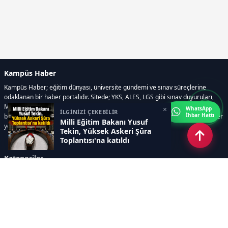
Kampüs Haber
Kampüs Haber; eğitim dünyası, üniversite gündemi ve sınav süreçlerine
odaklanan bir haber portalıdır. Sitede; YKS, ALES, LGS gibi sınav duyuruları,
Milli Eğitim Bakanlığı gelişmeleri, üniversite haberleri, rehberlik içerikleri,
×
WhatsApp
İLGİNİZİ ÇEKEBİLİR
İhbar Hattı
bilim ve teknoloji alanındaki yenilikler ile öğrenci yaşamına dair güncel bilgiler
Milli Eğitim Bakanı Yusuf
yer alır.
Tekin, Yüksek Askeri Şûra
Toplantısı'na katıldı
Kategoriler
GÜNDEM
SINAVLAR VE YERLEŞTİRME
OKULLAR VE ÜNİVERSİTELER
REHBERLİK
BİLİM TEKNOLOJİ
KAMPÜS ÖZEL