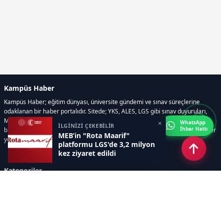
Kampüs Haber
Kampüs Haber; eğitim dünyası, üniversite gündemi ve sınav süreçlerine
odaklanan bir haber portalıdır. Sitede; YKS, ALES, LGS gibi sınav duyuruları,
Milli Eğitim Bakanlığı gelişmeleri, üniversite haberleri, rehberlik içerikleri,
×
WhatsApp
İLGİNİZİ ÇEKEBİLİR
İhbar Hattı
bilim ve teknoloji alanındaki yenilikler ile öğrenci yaşamına dair güncel bilgiler
MEB’in "Rota Maarif"
yer alır.
platformu LGS'de 3,2 milyon
kez ziyaret edildi
Kategoriler
GÜNDEM
SINAVLAR VE YERLEŞTİRME
OKULLAR VE ÜNİVERSİTELER
REHBERLİK
BİLİM TEKNOLOJİ
KAMPÜS ÖZEL