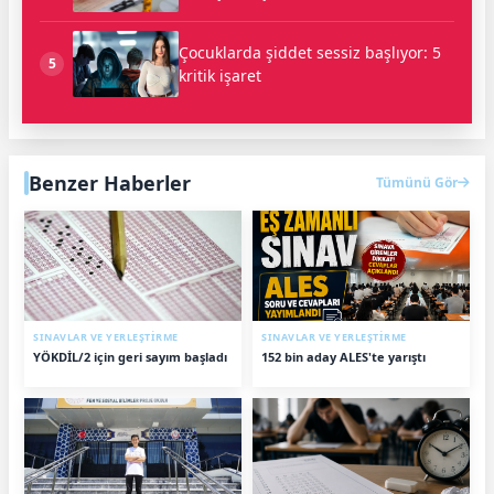
Çocuklarda şiddet sessiz başlıyor: 5
5
kritik işaret
Benzer Haberler
Tümünü Gör
SINAVLAR VE YERLEŞTİRME
SINAVLAR VE YERLEŞTİRME
YÖKDİL/2 için geri sayım başladı
152 bin aday ALES'te yarıştı