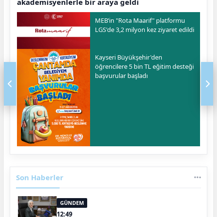
akademisyenlerle bir araya geldi
MEB’in "Rota Maarif" platformu
LGS'de 3,2 milyon kez ziyaret edildi
Kayseri Büyükşehir'den
öğrencilere 5 bin TL eğitim desteği
başvurular başladı
Son Haberler
GÜNDEM
12:49