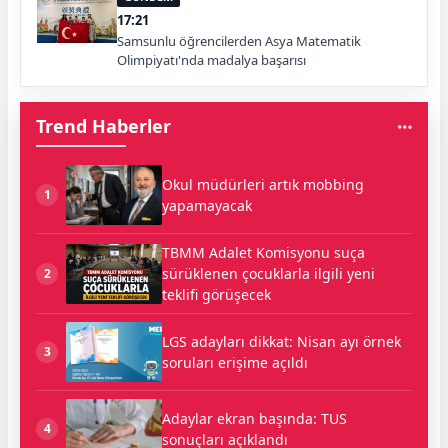
17:21
Samsunlu öğrencilerden Asya Matematik
Olimpiyatı'nda madalya başarısı
Trend Haberler
Okul müdürleri artık mobbing
1
yapamayacak
TBMM Adalet Komisyonu suça
sürüklenen çocuklarla ilgili yeni
2
teklifi görüşecek
LGS adayları dikkat: Nisan ayı örnek
3
soruları erişime açıldı
Adaylar ekran başında: TUS
4
sonuçları açıklandı