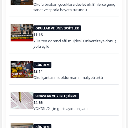
Okulu bırakan çocuklara devlet eli: Binlerce genç
sanat ve sporla hayata tutundu
OKULLAR VE ÜNİVERSİTELER
11:16
YÖK'ten öğrenci affı müjdesi: Üniversiteye dönüş
yolu açıldı
GÜNDEM
13:14
Okul çantasını doldurmanın maliyeti arttı
SINAVLAR VE YERLEŞTİRME
14:55
YÖKDİL/2 için geri sayım başladı
GÜNDEM