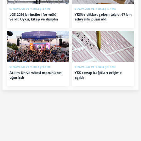
SINAVLAR VE YERLEŞTİRME
SINAVLAR VE YERLEŞTİRME
LGS 2026 birincileri formülü
YKS’de dikkat çeken tablo: 67 bin
verdi: Uyku, kitap ve disiplin
aday sıfır puan aldı
SINAVLAR VE YERLEŞTİRME
SINAVLAR VE YERLEŞTİRME
Atılım Üniversitesi mezunlarını
YKS cevap kağıtları erişime
uğurladı
açıldı