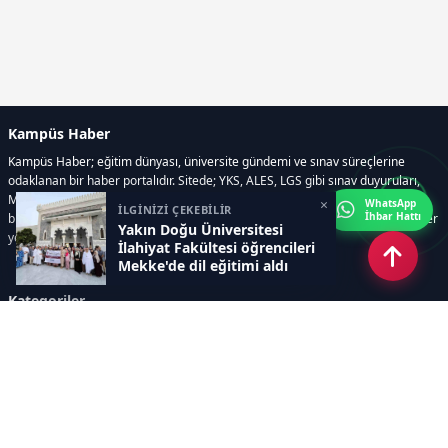
Kampüs Haber
Kampüs Haber; eğitim dünyası, üniversite gündemi ve sınav süreçlerine
odaklanan bir haber portalıdır. Sitede; YKS, ALES, LGS gibi sınav duyuruları,
Milli Eğitim Bakanlığı gelişmeleri, üniversite haberleri, rehberlik içerikleri,
×
WhatsApp
İLGİNİZİ ÇEKEBİLİR
İhbar Hattı
bilim ve teknoloji alanındaki yenilikler ile öğrenci yaşamına dair güncel bilgiler
Yakın Doğu Üniversitesi
yer alır.
İlahiyat Fakültesi öğrencileri
Mekke'de dil eğitimi aldı
Kategoriler
GÜNDEM
SINAVLAR VE YERLEŞTİRME
OKULLAR VE ÜNİVERSİTELER
REHBERLİK
BİLİM TEKNOLOJİ
KAMPÜS ÖZEL