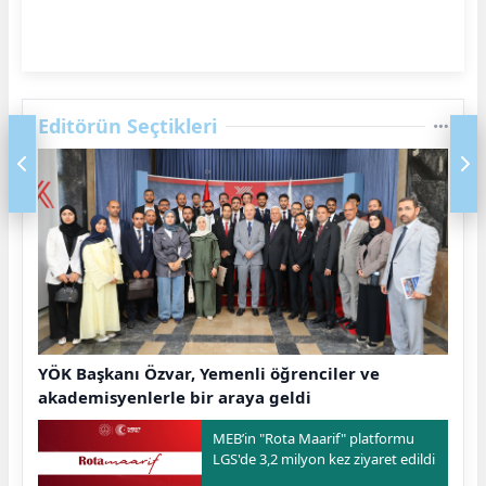
Editörün Seçtikleri
YÖK Başkanı Özvar, Yemenli öğrenciler ve
akademisyenlerle bir araya geldi
MEB’in "Rota Maarif" platformu
LGS'de 3,2 milyon kez ziyaret edildi