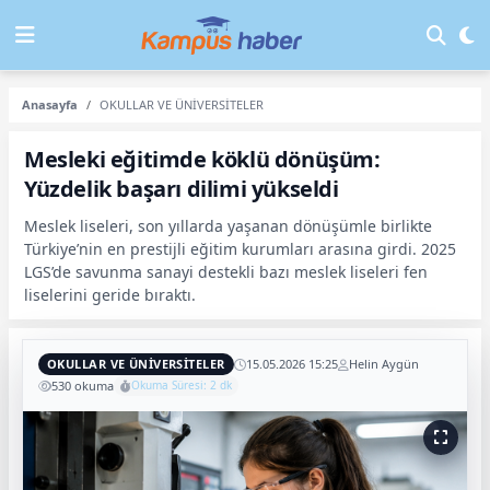
Anasayfa
OKULLAR VE ÜNİVERSİTELER
Mesleki eğitimde köklü dönüşüm:
Yüzdelik başarı dilimi yükseldi
Meslek liseleri, son yıllarda yaşanan dönüşümle birlikte
Türkiye’nin en prestijli eğitim kurumları arasına girdi. 2025
LGS’de savunma sanayi destekli bazı meslek liseleri fen
liselerini geride bıraktı.
OKULLAR VE ÜNİVERSİTELER
15.05.2026 15:25
Helin Aygün
530 okuma
Okuma Süresi: 2 dk