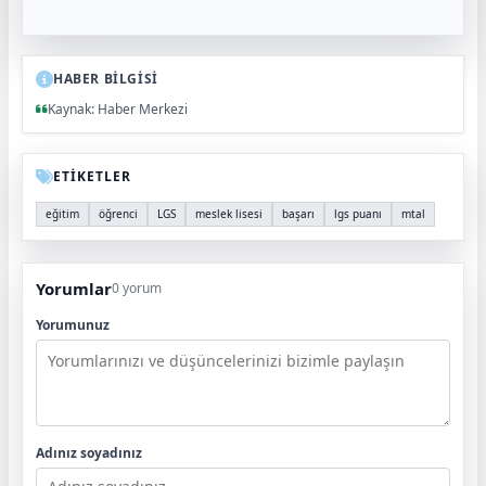
HABER BİLGİSİ
Kaynak: Haber Merkezi
ETİKETLER
eğitim
öğrenci
LGS
meslek lisesi
başarı
lgs puanı
mtal
Yorumlar
0 yorum
Yorumunuz
Adınız soyadınız