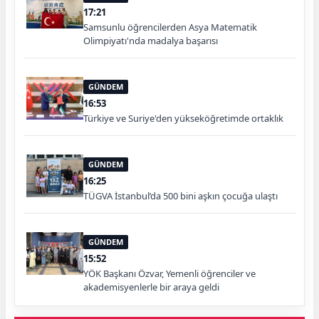
17:21
Samsunlu öğrencilerden Asya Matematik
Olimpiyatı'nda madalya başarısı
GÜNDEM
16:53
Türkiye ve Suriye'den yükseköğretimde ortaklık
GÜNDEM
16:25
TÜGVA İstanbul’da 500 bini aşkın çocuğa ulaştı
GÜNDEM
15:52
YÖK Başkanı Özvar, Yemenli öğrenciler ve
akademisyenlerle bir araya geldi