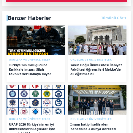
Benzer Haberler
Tümünü Gör
OKULLAR VE ÜNİVERSİTELER
OKULLAR VE ÜNİVERSİTELER
Türkiye'nin milli gücüne
Yakın Doğu Üniversitesi İlahiyat
Kırıkkale imzası: Silah
Fakültesi öğrencileri Mekke'de
teknikerleri sahaya iniyor
dil eğitimi aldı
OKULLAR VE ÜNİVERSİTELER
OKULLAR VE ÜNİVERSİTELER
URAP 2026 Türkiye’nin en iyi
İmam hatip liselilerden
üniversitelerini açıkladı: İşte
Kanada'da 4 dünya derecesi