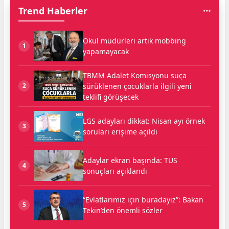
Trend Haberler
Okul müdürleri artık mobbing
1
yapamayacak
TBMM Adalet Komisyonu suça
sürüklenen çocuklarla ilgili yeni
2
teklifi görüşecek
LGS adayları dikkat: Nisan ayı örnek
3
soruları erişime açıldı
Adaylar ekran başında: TUS
4
sonuçları açıklandı
“Evlatlarımız için buradayız”: Bakan
5
Tekin’den önemli sözler