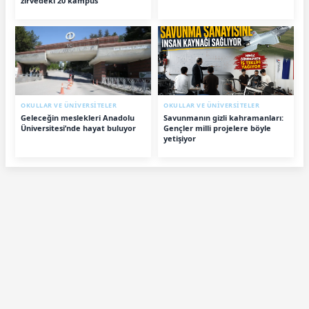
zirvedeki 20 kampüs
OKULLAR VE ÜNİVERSİTELER
OKULLAR VE ÜNİVERSİTELER
Geleceğin meslekleri Anadolu
Savunmanın gizli kahramanları:
Üniversitesi’nde hayat buluyor
Gençler milli projelere böyle
yetişiyor