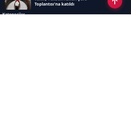
Toplantısı'na katıldı
Kategoriler
GÜNDEM
SINAVLAR VE YERLEŞTİRME
OKULLAR VE ÜNİVERSİTELER
REHBERLİK
BİLİM TEKNOLOJİ
KAMPÜS ÖZEL
Sayfalar
AÇIK RIZA METNİ
ÇEREZ POLİTİKASI
AYDINLATMA METNİ
VERİ İHLALİ PROSEDÜRÜ
VERİ SAKLAMA VE İMHA
İletişim
POLİTİKASI
RSS
Sitemap
İletişim