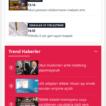
13:14
Okul çantasını doldurmanın maliyeti arttı
SINAVLAR VE YERLEŞTİRME
14:55
YÖKDİL/2 için geri sayım başladı
Trend Haberler
Okul müdürleri artık mobbing
1
yapamayacak
LGS adayları dikkat: Nisan ayı örnek
2
soruları erişime açıldı
TBMM Adalet Komisyonu suça
sürüklenen çocuklarla ilgili yeni
3