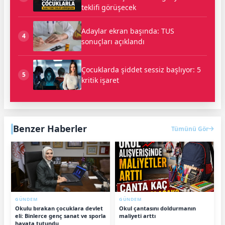
teklifi görüşecek
Adaylar ekran başında: TUS
4
sonuçları açıklandı
Çocuklarda şiddet sessiz başlıyor: 5
5
kritik işaret
Benzer Haberler
Tümünü Gör
GÜNDEM
GÜNDEM
Okulu bırakan çocuklara devlet
Okul çantasını doldurmanın
eli: Binlerce genç sanat ve sporla
maliyeti arttı
hayata tutundu