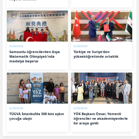
GÜNDEM
GÜNDEM
Samsunlu öğrencilerden Asya
Türkiye ve Suriye'den
Matematik Olimpiyatı'nda
yükseköğretimde ortaklık
madalya başarısı
GÜNDEM
GÜNDEM
TÜGVA İstanbul’da 500 bini aşkın
YÖK Başkanı Özvar, Yemenli
çocuğa ulaştı
öğrenciler ve akademisyenlerle
bir araya geldi