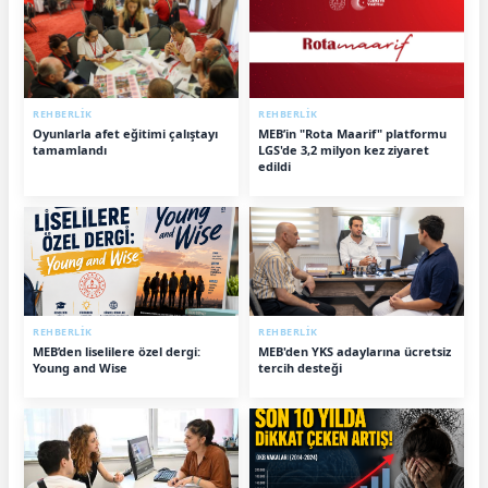
REHBERLİK
REHBERLİK
Oyunlarla afet eğitimi çalıştayı
MEB’in "Rota Maarif" platformu
tamamlandı
LGS'de 3,2 milyon kez ziyaret
edildi
REHBERLİK
REHBERLİK
MEB’den liselilere özel dergi:
MEB'den YKS adaylarına ücretsiz
Young and Wise
tercih desteği