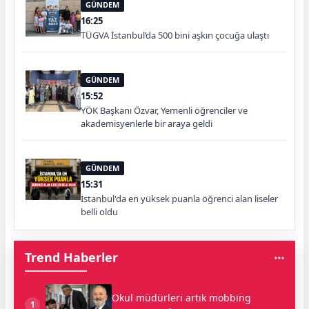
GÜNDEM
16:25
TÜGVA İstanbul’da 500 bini aşkın çocuğa ulaştı
GÜNDEM
15:52
YÖK Başkanı Özvar, Yemenli öğrenciler ve
akademisyenlerle bir araya geldi
GÜNDEM
15:31
İstanbul'da en yüksek puanla öğrenci alan liseler
belli oldu
Trend Haberler
Okul müdürleri artık mobbing
1