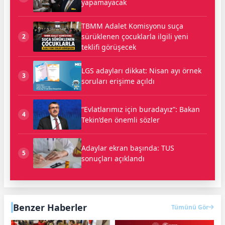
yapamayacak
TBMM Adalet Komisyonu suça
sürüklenen çocuklarla ilgili yeni
2
teklifi görüşecek
LGS adayları dikkat: Nisan ayı örnek
3
soruları erişime açıldı
“Evlatlarımız için buradayız”: Bakan
4
Tekin’den önemli sözler
Adaylar ekran başında: TUS
5
sonuçları açıklandı
Benzer Haberler
Tümünü Gör