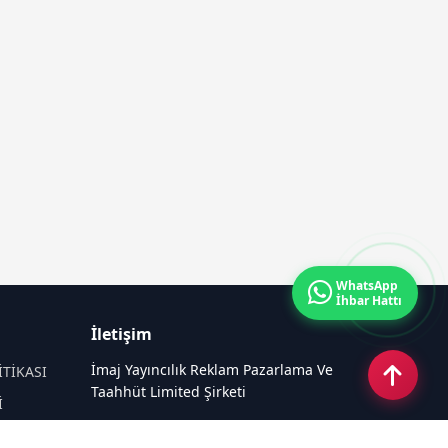
WhatsApp
İhbar Hattı
İletişim
İmaj Yayıncılık Reklam Pazarlama Ve
İTİKASI
Taahhüt Limited Şirketi
İ
Ü
Ümit Mahallesi, 2494/2 Sokak No:4