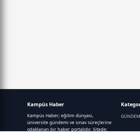
Kampüs Haber
Kategor
Kampüs Haber; eğitim dünyası,
GÜNDE
üniversite gündemi ve sınav süreçlerine
odaklanan bir haber portalıdır. Sitede;
OKULLAR
YKS, ALES, LGS gibi sınav duyuruları,