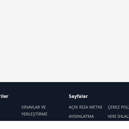
iler
Sayfalar
M
SINAVLAR VE
AÇIK RIZA METNİ
ÇEREZ POL
YERLEŞTİRME
AYDINLATMA
VERİ İHLAL
 VE
REHBERLİK
METNİ
PROSEDÜR