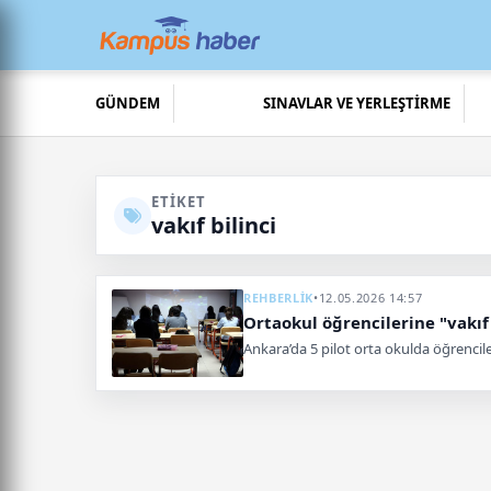
GÜNDEM
SINAVLAR VE YERLEŞTİRME
ETIKET
vakıf bilinci
REHBERLİK
•
12.05.2026 14:57
Ortaokul öğrencilerine "vakıf 
Ankara’da 5 pilot orta okulda öğrenciler