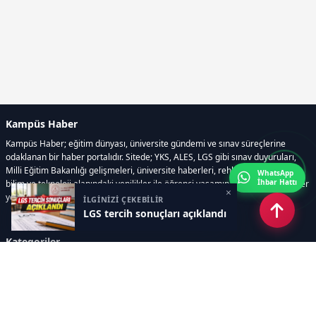
Kampüs Haber
Kampüs Haber; eğitim dünyası, üniversite gündemi ve sınav süreçlerine
odaklanan bir haber portalıdır. Sitede; YKS, ALES, LGS gibi sınav duyuruları,
Milli Eğitim Bakanlığı gelişmeleri, üniversite haberleri, rehberlik içerikleri,
WhatsApp
İhbar Hattı
bilim ve teknoloji alanındaki yenilikler ile öğrenci yaşamına dair güncel bilgiler
×
yer alır.
İLGİNİZİ ÇEKEBİLİR
LGS tercih sonuçları açıklandı
Kategoriler
GÜNDEM
SINAVLAR VE YERLEŞTİRME
OKULLAR VE ÜNİVERSİTELER
REHBERLİK
BİLİM TEKNOLOJİ
KAMPÜS ÖZEL