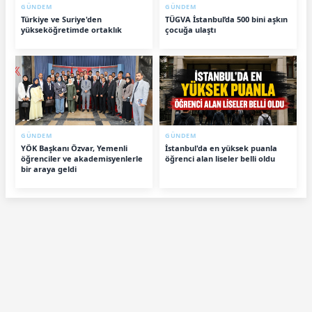
GÜNDEM
GÜNDEM
Türkiye ve Suriye'den
TÜGVA İstanbul’da 500 bini aşkın
yükseköğretimde ortaklık
çocuğa ulaştı
GÜNDEM
GÜNDEM
YÖK Başkanı Özvar, Yemenli
İstanbul'da en yüksek puanla
öğrenciler ve akademisyenlerle
öğrenci alan liseler belli oldu
bir araya geldi