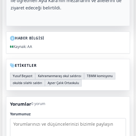
ile öğretmen Ayla Kara’nın mezarlarını ve ailelerini de
ziyaret edeceği belirtildi.
HABER BİLGİSİ
Kaynak: AA
ETİKETLER
Yusuf Beyazıt
Kahramanmaraş okul saldırısı
TBMM komisyonu
okulda silahlı saldırı
Ayser Çalık Ortaokulu
Yorumlar
0 yorum
Yorumunuz