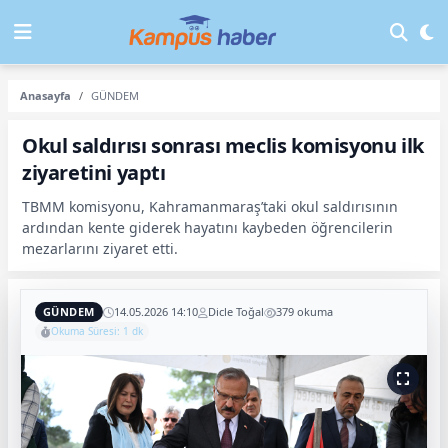
Anasayfa
GÜNDEM
Okul saldırısı sonrası meclis komisyonu ilk
ziyaretini yaptı
TBMM komisyonu, Kahramanmaraş’taki okul saldırısının
ardından kente giderek hayatını kaybeden öğrencilerin
mezarlarını ziyaret etti.
GÜNDEM
14.05.2026 14:10
Dicle Toğal
379 okuma
Okuma Süresi: 1 dk