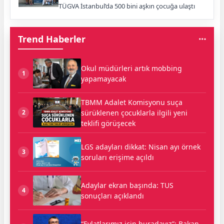
TÜGVA İstanbul’da 500 bini aşkın çocuğa ulaştı
Trend Haberler
Okul müdürleri artık mobbing
1
yapamayacak
TBMM Adalet Komisyonu suça
sürüklenen çocuklarla ilgili yeni
2
teklifi görüşecek
LGS adayları dikkat: Nisan ayı örnek
3
soruları erişime açıldı
Adaylar ekran başında: TUS
4
sonuçları açıklandı
“Evlatlarımız için buradayız”: Bakan