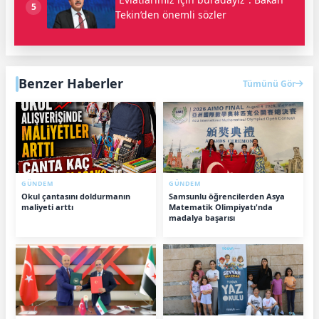
5
Tekin’den önemli sözler
Benzer Haberler
Tümünü Gör
GÜNDEM
GÜNDEM
Okul çantasını doldurmanın
Samsunlu öğrencilerden Asya
maliyeti arttı
Matematik Olimpiyatı'nda
madalya başarısı