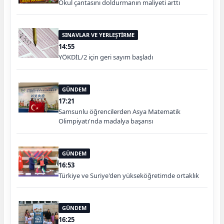
Okul çantasını doldurmanın maliyeti arttı
SINAVLAR VE YERLEŞTİRME
14:55
YÖKDİL/2 için geri sayım başladı
GÜNDEM
17:21
Samsunlu öğrencilerden Asya Matematik
Olimpiyatı'nda madalya başarısı
GÜNDEM
16:53
Türkiye ve Suriye'den yükseköğretimde ortaklık
GÜNDEM
16:25