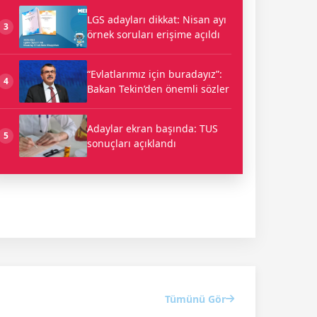
LGS adayları dikkat: Nisan ayı
3
örnek soruları erişime açıldı
“Evlatlarımız için buradayız”:
4
Bakan Tekin’den önemli sözler
Adaylar ekran başında: TUS
5
sonuçları açıklandı
Tümünü Gör