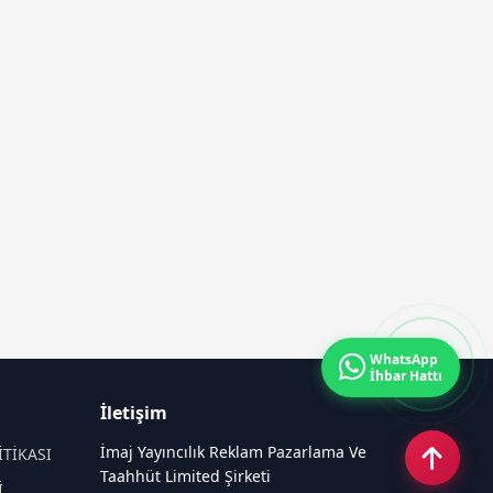
WhatsApp
İhbar Hattı
İletişim
İmaj Yayıncılık Reklam Pazarlama Ve
İTİKASI
Taahhüt Limited Şirketi
İ