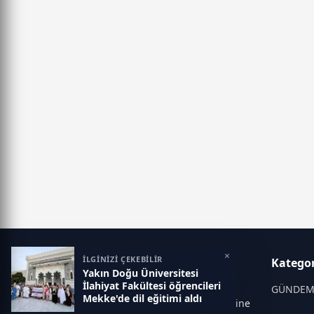
×
İLGİNİZİ ÇEKEBİLİR
Kampüs Haber
Kategor
Yakın Doğu Üniversitesi
İlahiyat Fakültesi öğrencileri
Kampüs Haber; eğitim dünyası,
GÜNDE
Mekke'de dil eğitimi aldı
üniversite gündemi ve sınav süreçlerine