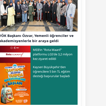
YÖK Başkanı Özvar, Yemenli öğrenciler ve
akademisyenlerle bir araya geldi
MEB’in "Rota Maarif"
platformu LGS'de 3,2 milyon
kez ziyaret edildi
Kayseri Büyükşehir'den
öğrencilere 5 bin TL eğitim
desteği başvurular başladı