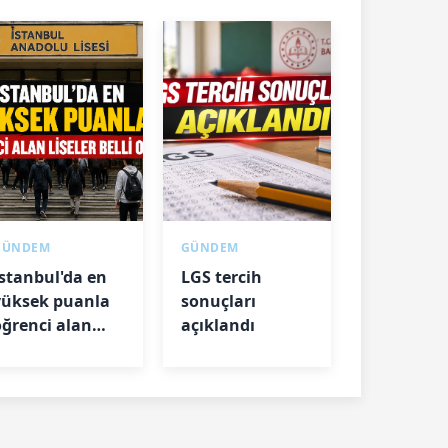
GÜNDEM
GÜNDEM
İstanbul'da en
LGS tercih
yüksek puanla
sonuçları
öğrenci alan
açıklandı
iseler belli oldu