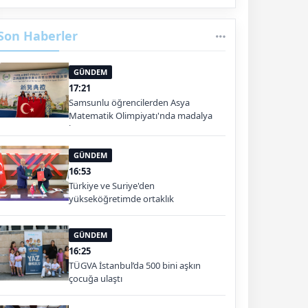
Son Haberler
GÜNDEM
17:21
Samsunlu öğrencilerden Asya
Matematik Olimpiyatı'nda madalya
başarısı
GÜNDEM
16:53
Türkiye ve Suriye'den
yükseköğretimde ortaklık
GÜNDEM
16:25
TÜGVA İstanbul’da 500 bini aşkın
çocuğa ulaştı