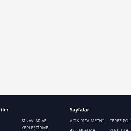
iler
Sayfalar
M
SINAVLAR VE
AÇIK RIZA METNİ
ÇEREZ POL
YERLEŞTİRME
AYDINLATMA
VERİ İHLAL