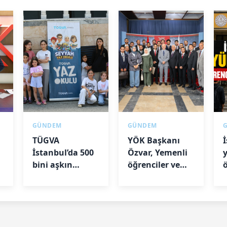
GÜNDEM
GÜNDEM
TÜGVA
YÖK Başkanı
İstanbul’da 500
Özvar, Yemenli
de
bini aşkın
öğrenciler ve
çocuğa ulaştı
akademisyenlerle
l
bir araya geldi