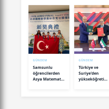
GÜNDEM
GÜNDEM
Samsunlu
Türkiye ve
öğrencilerden
Suriye'den
Asya Matematik
yükseköğretim
Olimpiyatı'nda
ortaklık
madalya
başarısı