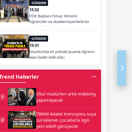
GÜNDEM
15:52
YÖK Başkanı Özvar, Yemenli
öğrenciler ve akademisyenlerle bir
araya geldi
GÜNDEM
15:31
İstanbul'da en yüksek puanla öğrenci
alan liseler belli oldu
Trend Haberler
Okul müdürleri artık mobbing
1
yapamayacak
TBMM Adalet Komisyonu suça
sürüklenen çocuklarla ilgili
2
yeni teklifi görüşecek