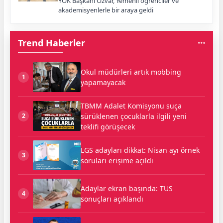
YÖK Başkanı Özvar, Yemenli öğrenciler ve
akademisyenlerle bir araya geldi
Trend Haberler
Okul müdürleri artık mobbing
1
yapamayacak
TBMM Adalet Komisyonu suça
sürüklenen çocuklarla ilgili yeni
2
teklifi görüşecek
LGS adayları dikkat: Nisan ayı örnek
3
soruları erişime açıldı
Adaylar ekran başında: TUS
4
sonuçları açıklandı