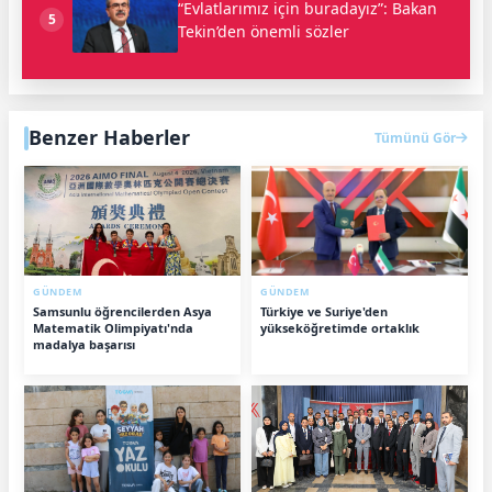
“Evlatlarımız için buradayız”: Bakan
5
Tekin’den önemli sözler
Benzer Haberler
Tümünü Gör
GÜNDEM
GÜNDEM
Samsunlu öğrencilerden Asya
Türkiye ve Suriye'den
Matematik Olimpiyatı'nda
yükseköğretimde ortaklık
madalya başarısı