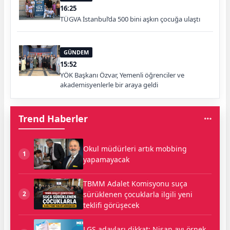
16:25
TÜGVA İstanbul’da 500 bini aşkın çocuğa ulaştı
GÜNDEM
15:52
YÖK Başkanı Özvar, Yemenli öğrenciler ve
akademisyenlerle bir araya geldi
Trend Haberler
Okul müdürleri artık mobbing
1
yapamayacak
TBMM Adalet Komisyonu suça
sürüklenen çocuklarla ilgili yeni
2
teklifi görüşecek
LGS adayları dikkat: Nisan ayı örnek