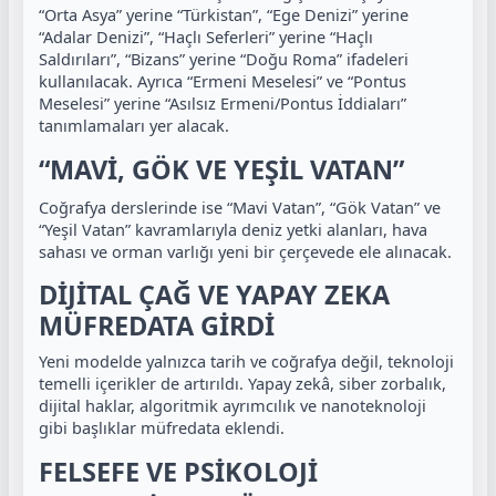
“Orta Asya” yerine “Türkistan”, “Ege Denizi” yerine
“Adalar Denizi”, “Haçlı Seferleri” yerine “Haçlı
Saldırıları”, “Bizans” yerine “Doğu Roma” ifadeleri
kullanılacak. Ayrıca “Ermeni Meselesi” ve “Pontus
Meselesi” yerine “Asılsız Ermeni/Pontus İddiaları”
tanımlamaları yer alacak.
“MAVİ, GÖK VE YEŞİL VATAN”
Coğrafya derslerinde ise “Mavi Vatan”, “Gök Vatan” ve
“Yeşil Vatan” kavramlarıyla deniz yetki alanları, hava
sahası ve orman varlığı yeni bir çerçevede ele alınacak.
DİJİTAL ÇAĞ VE YAPAY ZEKA
MÜFREDATA GİRDİ
Yeni modelde yalnızca tarih ve coğrafya değil, teknoloji
temelli içerikler de artırıldı. Yapay zekâ, siber zorbalık,
dijital haklar, algoritmik ayrımcılık ve nanoteknoloji
gibi başlıklar müfredata eklendi.
FELSEFE VE PSİKOLOJİ