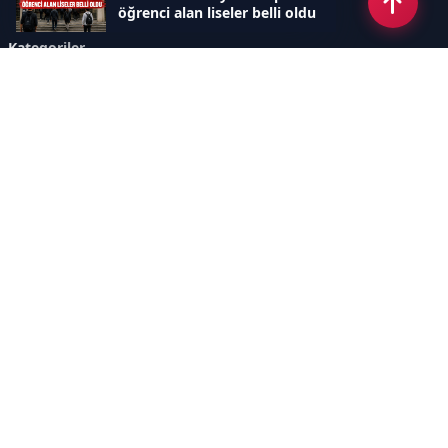
öğrenci alan liseler belli oldu
Kategoriler
GÜNDEM
SINAVLAR VE YERLEŞTİRME
OKULLAR VE ÜNİVERSİTELER
REHBERLİK
BİLİM TEKNOLOJİ
KAMPÜS ÖZEL
Sayfalar
AÇIK RIZA METNİ
ÇEREZ POLİTİKASI
AYDINLATMA METNİ
VERİ İHLALİ PROSEDÜRÜ
VERİ SAKLAMA VE İMHA
İletişim
POLİTİKASI
RSS
Sitemap
İletişim