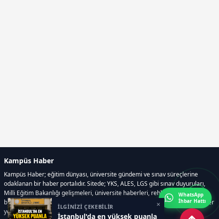
Kampüs Haber
Kampüs Haber; eğitim dünyası, üniversite gündemi ve sınav süreçlerine
odaklanan bir haber portalıdır. Sitede; YKS, ALES, LGS gibi sınav duyuruları,
Milli Eğitim Bakanlığı gelişmeleri, üniversite haberleri, rehberlik içerikleri,
WhatsApp
İhbar Hattı
bilim ve teknoloji alanındaki yenilikler ile öğrenci yaşamına dair güncel bilgiler
×
İLGİNİZİ ÇEKEBİLİR
yer alır.
İstanbul'da en yüksek puanla