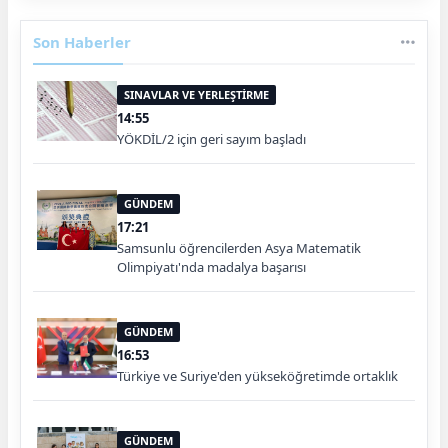
Son Haberler
SINAVLAR VE YERLEŞTİRME
14:55
YÖKDİL/2 için geri sayım başladı
GÜNDEM
17:21
Samsunlu öğrencilerden Asya Matematik
Olimpiyatı'nda madalya başarısı
GÜNDEM
16:53
Türkiye ve Suriye'den yükseköğretimde ortaklık
GÜNDEM