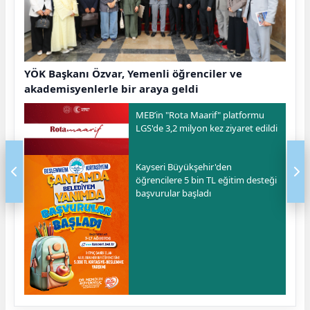
YÖK Başkanı Özvar, Yemenli öğrenciler ve
akademisyenlerle bir araya geldi
MEB’in "Rota Maarif" platformu
LGS'de 3,2 milyon kez ziyaret edildi
Kayseri Büyükşehir'den
öğrencilere 5 bin TL eğitim desteği
başvurular başladı