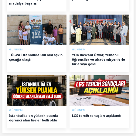
madalya başarısı
GÜNDEM
GÜNDEM
TÜGVA İstanbul’da 500 bini aşkın
YÖK Başkanı Özvar, Yemenli
çocuğa ulaştı
öğrenciler ve akademisyenlerle
bir araya geldi
GÜNDEM
GÜNDEM
İstanbul'da en yüksek puanla
LGS tercih sonuçları açıklandı
öğrenci alan liseler belli oldu