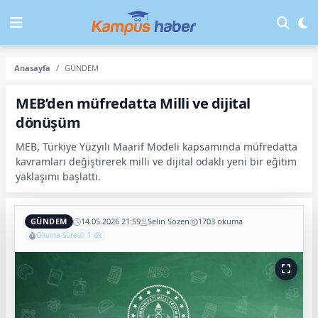
Anasayfa
GÜNDEM
MEB’den müfredatta Milli ve dijital
dönüşüm
MEB, Türkiye Yüzyılı Maarif Modeli kapsamında müfredatta
kavramları değiştirerek milli ve dijital odaklı yeni bir eğitim
yaklaşımı başlattı.
GÜNDEM
14.05.2026 21:59
Selin Sözen
1703 okuma
Okuma Süresi: 1 dk