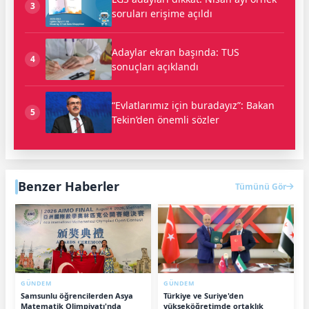
3
soruları erişime açıldı
Adaylar ekran başında: TUS
4
sonuçları açıklandı
“Evlatlarımız için buradayız”: Bakan
5
Tekin’den önemli sözler
Benzer Haberler
Tümünü Gör
GÜNDEM
GÜNDEM
Samsunlu öğrencilerden Asya
Türkiye ve Suriye'den
Matematik Olimpiyatı'nda
yükseköğretimde ortaklık