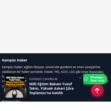
Kampüs Haber
Kampüs Haber; eğitim dünyası, üniversite gündemi ve sınav süreçlerine
odaklanan bir haber portalıdır. Sitede; YKS, ALES, LGS gibi sınav duyuruları,
Milli Eğitim Bakanlığı gelişmeleri, üniversite haberleri, rehberlik içerikleri,
×
WhatsApp
İLGİNİZİ ÇEKEBİLİR
İhbar Hattı
bilim ve teknoloji alanındaki yenilikler ile öğrenci yaşamına dair güncel bilgiler
Milli Eğitim Bakanı Yusuf
yer alır.
Tekin, Yüksek Askeri Şûra
Toplantısı'na katıldı
Kategoriler
GÜNDEM
SINAVLAR VE YERLEŞTİRME