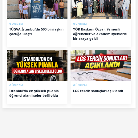
GÜNDEM
GÜNDEM
TÜGVA İstanbul’da 500 bini aşkın
YÖK Başkanı Özvar, Yemenli
çocuğa ulaştı
öğrenciler ve akademisyenlerle
bir araya geldi
GÜNDEM
GÜNDEM
İstanbul'da en yüksek puanla
LGS tercih sonuçları açıklandı
öğrenci alan liseler belli oldu