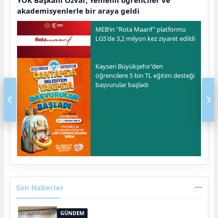
YÖK Başkanı Özvar, Yemenli öğrenciler ve
akademisyenlerle bir araya geldi
MEB’in "Rota Maarif" platformu
LGS'de 3,2 milyon kez ziyaret edildi
Kayseri Büyükşehir'den
öğrencilere 5 bin TL eğitim desteği
başvurular başladı
Son Haberler
GÜNDEM