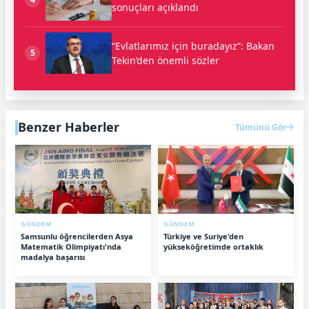
sonuçları açıklandı
“Evlatlarımız için buradayız”: Bakan
5
Tekin’den önemli sözler
Benzer Haberler
Tümünü Gör
GÜNDEM
GÜNDEM
Samsunlu öğrencilerden Asya
Türkiye ve Suriye'den
Matematik Olimpiyatı'nda
yükseköğretimde ortaklık
madalya başarısı