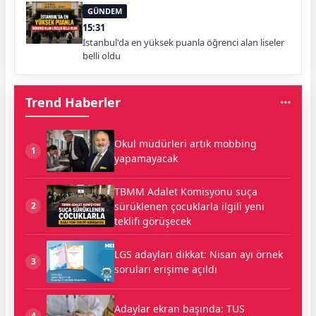
GÜNDEM
15:31
İstanbul'da en yüksek puanla öğrenci alan liseler
belli oldu
Trend Haberler
Okul müdürleri artık mobbing
1
yapamayacak
TBMM Adalet Komisyonu suça
sürüklenen çocuklarla ilgili yeni
2
teklifi görüşecek
LGS adayları dikkat: Nisan ayı örnek
3
soruları erişime açıldı
Adaylar ekran başında: TUS
4