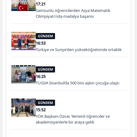
17:21
Samsunlu öğrencilerden Asya Matematik
Olimpiyatı'nda madalya başarısı
GÜNDEM
16:53
Türkiye ve Suriye'den yükseköğretimde ortaklık
GÜNDEM
16:25
TÜGVA İstanbul’da 500 bini aşkın çocuğa ulaştı
GÜNDEM
15:52
YÖK Başkanı Özvar, Yemenli öğrenciler ve
akademisyenlerle bir araya geldi