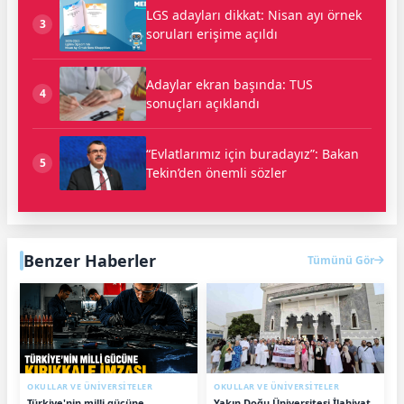
LGS adayları dikkat: Nisan ayı örnek
3
soruları erişime açıldı
Adaylar ekran başında: TUS
4
sonuçları açıklandı
“Evlatlarımız için buradayız”: Bakan
5
Tekin’den önemli sözler
Benzer Haberler
Tümünü Gör
OKULLAR VE ÜNİVERSİTELER
OKULLAR VE ÜNİVERSİTELER
Türkiye'nin milli gücüne
Yakın Doğu Üniversitesi İlahiyat