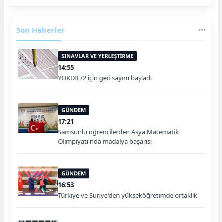
Son Haberler
SINAVLAR VE YERLEŞTİRME
14:55
YÖKDİL/2 için geri sayım başladı
GÜNDEM
17:21
Samsunlu öğrencilerden Asya Matematik
Olimpiyatı'nda madalya başarısı
GÜNDEM
16:53
Türkiye ve Suriye'den yükseköğretimde ortaklık