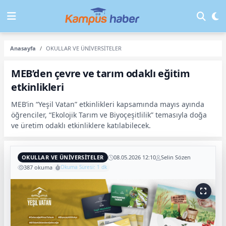
Anasayfa
OKULLAR VE ÜNİVERSİTELER
MEB’den çevre ve tarım odaklı eğitim
etkinlikleri
MEB’in “Yeşil Vatan” etkinlikleri kapsamında mayıs ayında
öğrenciler, “Ekolojik Tarım ve Biyoçeşitlilik” temasıyla doğa
ve üretim odaklı etkinliklere katılabilecek.
OKULLAR VE ÜNİVERSİTELER
08.05.2026 12:10
Selin Sözen
387 okuma
Okuma Süresi: 1 dk