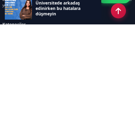
Üniversitede arkadaş
yer alır.
edinirken bu hatalara
düşmeyin
Kategoriler
GÜNDEM
SINAVLAR VE YERLEŞTİRME
OKULLAR VE ÜNİVERSİTELER
REHBERLİK
BİLİM TEKNOLOJİ
KAMPÜS ÖZEL
Sayfalar
AÇIK RIZA METNİ
ÇEREZ POLİTİKASI
AYDINLATMA METNİ
VERİ İHLALİ PROSEDÜRÜ
VERİ SAKLAMA VE İMHA
İletişim
POLİTİKASI
RSS
Sitemap