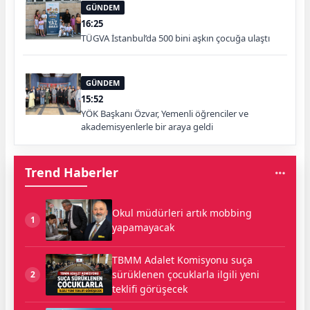
GÜNDEM
16:25
TÜGVA İstanbul’da 500 bini aşkın çocuğa ulaştı
GÜNDEM
15:52
YÖK Başkanı Özvar, Yemenli öğrenciler ve
akademisyenlerle bir araya geldi
Trend Haberler
Okul müdürleri artık mobbing
1
yapamayacak
TBMM Adalet Komisyonu suça
sürüklenen çocuklarla ilgili yeni
2
teklifi görüşecek