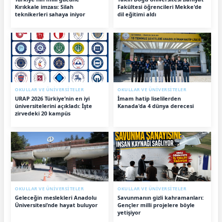
Kırıkkale imzası: Silah
Fakültesi öğrencileri Mekke'de
teknikerleri sahaya iniyor
dil eğitimi aldı
OKULLAR VE ÜNİVERSİTELER
OKULLAR VE ÜNİVERSİTELER
URAP 2026 Türkiye’nin en iyi
İmam hatip liselilerden
üniversitelerini açıkladı: İşte
Kanada'da 4 dünya derecesi
zirvedeki 20 kampüs
OKULLAR VE ÜNİVERSİTELER
OKULLAR VE ÜNİVERSİTELER
Geleceğin meslekleri Anadolu
Savunmanın gizli kahramanları:
Üniversitesi’nde hayat buluyor
Gençler milli projelere böyle
yetişiyor