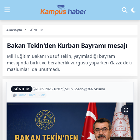
Anasayfa
GÜNDEM
Bakan Tekin'den Kurban Bayramı mesajı
Milli Eğitim Bakanı Yusuf Tekin, yayımladığı bayram
mesajında birlik ve beraberlik vurgusu yaparken Gazze'deki
mazlumları da unutmadı.
GÜNDEM
26.05.2026 18:07
Selin Sözen
366 okuma
Okuma Süresi: 2 dk