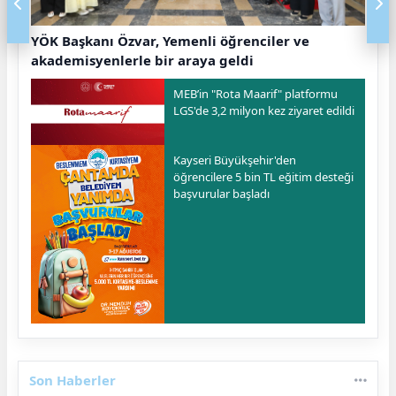
YÖK Başkanı Özvar, Yemenli öğrenciler ve
akademisyenlerle bir araya geldi
MEB’in "Rota Maarif" platformu
LGS'de 3,2 milyon kez ziyaret edildi
Kayseri Büyükşehir'den
öğrencilere 5 bin TL eğitim desteği
başvurular başladı
Son Haberler