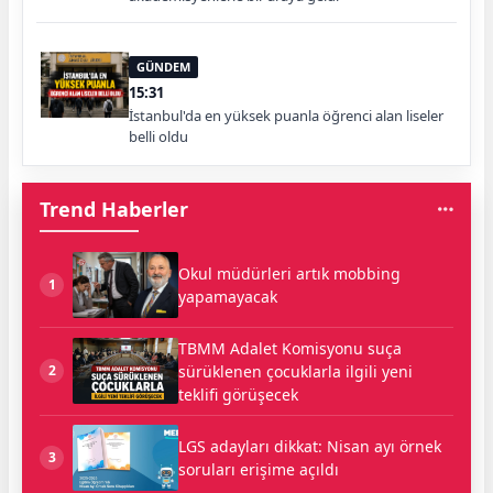
GÜNDEM
15:31
İstanbul'da en yüksek puanla öğrenci alan liseler
belli oldu
Trend Haberler
Okul müdürleri artık mobbing
1
yapamayacak
TBMM Adalet Komisyonu suça
sürüklenen çocuklarla ilgili yeni
2
teklifi görüşecek
LGS adayları dikkat: Nisan ayı örnek
3
soruları erişime açıldı