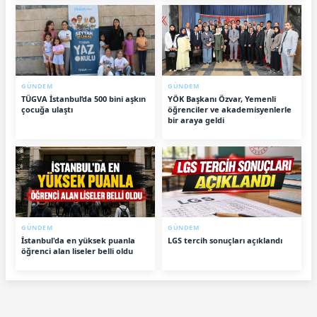
GÜNDEM
GÜNDEM
TÜGVA İstanbul’da 500 bini aşkın
YÖK Başkanı Özvar, Yemenli
çocuğa ulaştı
öğrenciler ve akademisyenlerle
bir araya geldi
GÜNDEM
GÜNDEM
İstanbul'da en yüksek puanla
LGS tercih sonuçları açıklandı
öğrenci alan liseler belli oldu