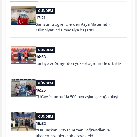
GÜNDEM
17:21
Samsunlu öğrencilerden Asya Matematik
Olimpiyatı'nda madalya başarısı
GÜNDEM
16:53
Türkiye ve Suriye'den yükseköğretimde ortaklık
GÜNDEM
16:25
TÜGVA İstanbul’da 500 bini aşkın çocuğa ulaştı
GÜNDEM
15:52
YÖK Başkanı Özvar, Yemenli öğrenciler ve
akademisyenlerle bir araya geldi