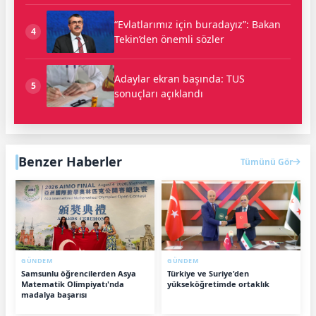
“Evlatlarımız için buradayız”: Bakan
4
Tekin’den önemli sözler
Adaylar ekran başında: TUS
5
sonuçları açıklandı
Benzer Haberler
Tümünü Gör
GÜNDEM
GÜNDEM
Samsunlu öğrencilerden Asya
Türkiye ve Suriye'den
Matematik Olimpiyatı'nda
yükseköğretimde ortaklık
madalya başarısı