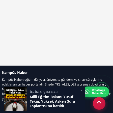
Kampüs Haber
Kampüs Haber; eğitim dünyası, üniversite gündemi ve sınav süreçlerine
odaklanan bir haber portalıdır. Sitede; YKS, ALES, LGS gibi sınav duyuruları,
Milli Eğitim Bakanlığı gelişmeleri, üniversite haberleri, rehberlik içerikleri,
×
WhatsApp
İLGİNİZİ ÇEKEBİLİR
İhbar Hattı
bilim ve teknoloji alanındaki yenilikler ile öğrenci yaşamına dair güncel bilgiler
Milli Eğitim Bakanı Yusuf
yer alır.
Tekin, Yüksek Askeri Şûra
Toplantısı'na katıldı