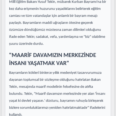
Millî Eğitim Bakanı Yusuf Tekin, mübarek Kurban Bayramı'na bir
kez daha erişmenin huzurunu yaşadıklarını belirterek eğitim
camiası ve tüm vatandaşlar için anlamlı bir bayram mesajı
paylaştı. Bayramların maddi uğraşların ötesine geçerek
özümüze döndüğümüz müstesna zaman dilimleri olduğunu
ifade eden Tekin; sadakat, vefa, yardımlaşma ve "biz" olabilme
şuuru üzerinde durdu.
"MAARİF DAVAMIZIN MERKEZİNDE
İNSANI YAŞATMAK VAR"
Bayramların kökleri binlerce yıllık medeniyet tasavvurumuza
dayanan toplumsal bir sözleşme olduğunu hatırlatan Bakan
Tekin, mesajında maarif modelinin felsefesine de atıfta
bulundu. Tekin, "Maarif davamızın merkezinde yer alan 'İnsanı
yaşat ki devlet yaşasın.' düsturu, bayramın ruhuyla birleşerek
bizlere sorumluluklarımızı yeniden hatırlatmaktadır" ifadelerini
kullandı.