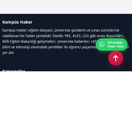
Kampüs Haber
Kampüs Haber; eğitim dünyası, üniversite gündemi ve sınav süreçlerine
odaklanan bir haber portalıdır. Sitede; YKS, ALES, LGS gibi sınav duyuruları,
Milli Eğitim Bakanlığı gelişmeleri, üniversite haberleri, rehberlik içerikleri,
WhatsApp
İhbar Hattı
bilim ve teknoloji alanındaki yenilikler ile öğrenci yaşamına dair güncel bilgiler
yer alır.
Kategoriler
GÜNDEM
SINAVLAR VE YERLEŞTİRME
OKULLAR VE ÜNİVERSİTELER
REHBERLİK
BİLİM TEKNOLOJİ
KAMPÜS ÖZEL
Sayfalar
AÇIK RIZA METNİ
ÇEREZ POLİTİKASI