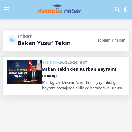
ETIKET
Toplam
1
haber
Bakan Yusuf Tekin
GÜNDEM
•
26.05.2026 18:07
Bakan Tekin'den Kurban Bayramı
mesajı
Milli Eğitim Bakanı Yusuf Tekin, yayımladığı
bayram mesajında birlik ve beraberlik vurgusu
yaparken Gazze'deki mazlumları da unutmadı.