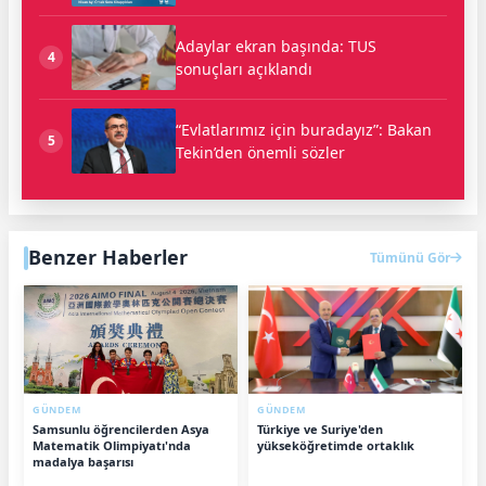
Adaylar ekran başında: TUS
4
sonuçları açıklandı
“Evlatlarımız için buradayız”: Bakan
5
Tekin’den önemli sözler
Benzer Haberler
Tümünü Gör
GÜNDEM
GÜNDEM
Samsunlu öğrencilerden Asya
Türkiye ve Suriye'den
Matematik Olimpiyatı'nda
yükseköğretimde ortaklık
madalya başarısı