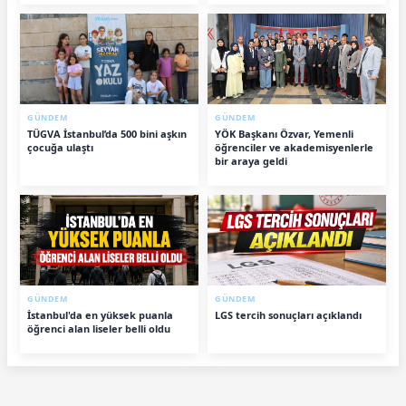
GÜNDEM
GÜNDEM
TÜGVA İstanbul’da 500 bini aşkın
YÖK Başkanı Özvar, Yemenli
çocuğa ulaştı
öğrenciler ve akademisyenlerle
bir araya geldi
GÜNDEM
GÜNDEM
İstanbul'da en yüksek puanla
LGS tercih sonuçları açıklandı
öğrenci alan liseler belli oldu