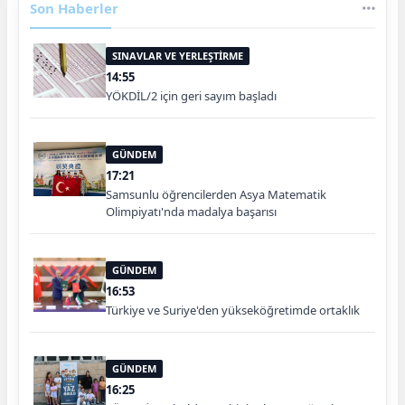
Son Haberler
SINAVLAR VE YERLEŞTİRME
14:55
YÖKDİL/2 için geri sayım başladı
GÜNDEM
17:21
Samsunlu öğrencilerden Asya Matematik
Olimpiyatı'nda madalya başarısı
GÜNDEM
16:53
Türkiye ve Suriye'den yükseköğretimde ortaklık
GÜNDEM
16:25