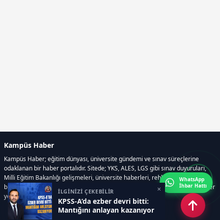
Kampüs Haber
Kampüs Haber; eğitim dünyası, üniversite gündemi ve sınav süreçlerine
odaklanan bir haber portalıdır. Sitede; YKS, ALES, LGS gibi sınav duyuruları,
Milli Eğitim Bakanlığı gelişmeleri, üniversite haberleri, rehberlik içerikleri,
WhatsApp
İhbar Hattı
bilim ve teknoloji alanındaki yenilikler ile öğrenci yaşamına dair güncel bilgiler
×
İLGİNİZİ ÇEKEBİLİR
yer alır.
KPSS-A’da ezber devri bitti:
Mantığını anlayan kazanıyor