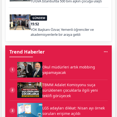
TÜGVA İstanbul’da 500 bini aşkın çocuğa ulaştı
GÜNDEM
15:52
YÖK Başkanı Özvar, Yemenli öğrenciler ve
akademisyenlerle bir araya geldi
Trend Haberler
Okul müdürleri artık mobbing
1
yapamayacak
TBMM Adalet Komisyonu suça
sürüklenen çocuklarla ilgili yeni
2
teklifi görüşecek
LGS adayları dikkat: Nisan ayı örnek
3
soruları erişime açıldı