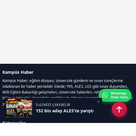
Kampüs Haber
Kampüs Haber; eğitim dünyası, üniversite gündemi ve sınav süreçlerine
odaklanan bir haber portalıdır. Sitede; YKS, ALES, LGS gibi sınav duyuruları,
Milli Eğitim Bakanlığı gelişmeleri, üniversite haberleri, rehberlik içerikleri,
WhatsApp
İhbar Hattı
bilim ve teknoloji alanındaki yenilikler ile öğrenci yaşamına dair güncel bilgiler
×
yer alır.
İLGİNİZİ ÇEKEBİLİR
152 bin aday ALES'te yarıştı
Kategoriler
GÜNDEM
SINAVLAR VE YERLEŞTİRME