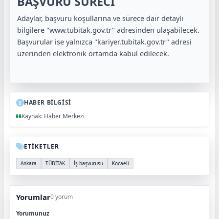
BAŞVURU SÜRECİ
Adaylar, başvuru koşullarına ve sürece dair detaylı
bilgilere "www.tubitak.gov.tr" adresinden ulaşabilecek.
Başvurular ise yalnızca "kariyer.tubitak.gov.tr" adresi
üzerinden elektronik ortamda kabul edilecek.
HABER BİLGİSİ
Kaynak: Haber Merkezi
ETİKETLER
Ankara
TÜBİTAK
İş başvurusu
Kocaeli
Yorumlar
0 yorum
Yorumunuz