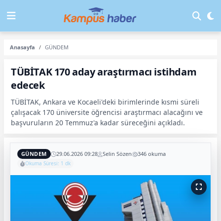
Anasayfa
GÜNDEM
TÜBİTAK 170 aday araştırmacı istihdam
edecek
TÜBİTAK, Ankara ve Kocaeli'deki birimlerinde kısmi süreli
çalışacak 170 üniversite öğrencisi araştırmacı alacağını ve
başvuruların 20 Temmuz'a kadar süreceğini açıkladı.
GÜNDEM
29.06.2026 09:28
Selin Sözen
346 okuma
Okuma Süresi: 1 dk