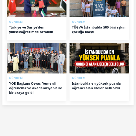
GÜNDEM
GÜNDEM
Türkiye ve Suriye'den
TÜGVA İstanbul’da 500 bini aşkın
yükseköğretimde ortaklık
çocuğa ulaştı
GÜNDEM
GÜNDEM
YÖK Başkanı Özvar, Yemenli
İstanbul'da en yüksek puanla
öğrenciler ve akademisyenlerle
öğrenci alan liseler belli oldu
bir araya geldi