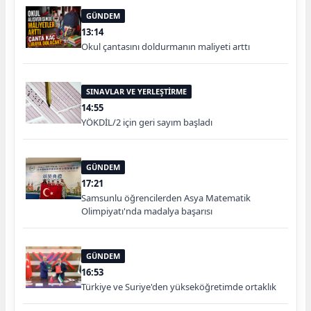
GÜNDEM
13:14
Okul çantasını doldurmanın maliyeti arttı
SINAVLAR VE YERLEŞTİRME
14:55
YÖKDİL/2 için geri sayım başladı
GÜNDEM
17:21
Samsunlu öğrencilerden Asya Matematik
Olimpiyatı'nda madalya başarısı
GÜNDEM
16:53
Türkiye ve Suriye'den yükseköğretimde ortaklık