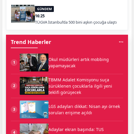
GÜNDEM
16:25
TÜGVA İstanbul’da 500 bini aşkın çocuğa ulaştı
Trend Haberler
Okul müdürleri artık mobbing
1
yapamayacak
TBMM Adalet Komisyonu suça
sürüklenen çocuklarla ilgili yeni
2
teklifi görüşecek
LGS adayları dikkat: Nisan ayı örnek
3
soruları erişime açıldı
Adaylar ekran başında: TUS
4