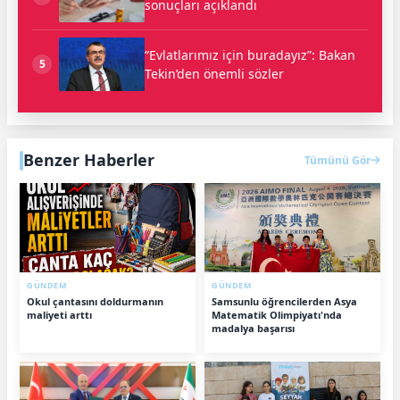
sonuçları açıklandı
“Evlatlarımız için buradayız”: Bakan
5
Tekin’den önemli sözler
Benzer Haberler
Tümünü Gör
GÜNDEM
GÜNDEM
Okul çantasını doldurmanın
Samsunlu öğrencilerden Asya
maliyeti arttı
Matematik Olimpiyatı'nda
madalya başarısı