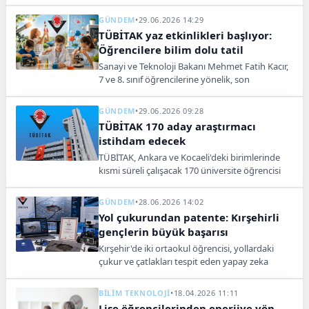
ortaokul öğrencisi doğayı bilimsel yöntemlerle
keşfederek çevre bilinci kazanıyor.
GÜNDEM
•
29.06.2026 14:29
TÜBİTAK yaz etkinlikleri başlıyor:
Öğrencilere bilim dolu tatil
Sanayi ve Teknoloji Bakanı Mehmet Fatih Kacır,
7 ve 8. sınıf öğrencilerine yönelik, son
başvurusu 4 Temmuz olan TÜBİTAK Yaz
Akademisi ve yaz dönemi bilim etkinliklerini
GÜNDEM
•
29.06.2026 09:28
duyurdu.
TÜBİTAK 170 aday araştırmacı
istihdam edecek
TÜBİTAK, Ankara ve Kocaeli'deki birimlerinde
kısmi süreli çalışacak 170 üniversite öğrencisi
araştırmacı alacağını ve başvuruların 20
Temmuz'a kadar süreceğini açıkladı.
GÜNDEM
•
28.06.2026 14:02
Yol çukurundan patente: Kırşehirli
gençlerin büyük başarısı
Kırşehir'de iki ortaokul öğrencisi, yollardaki
çukur ve çatlakları tespit eden yapay zeka
destekli düşük maliyetli bir cihaz geliştirerek
TÜBİTAK Türkiye ikinciliği ve patent desteği
BİLİM TEKNOLOJİ
•
18.04.2026 11:11
kazandı.
Lise öğrencilerinden enerjiye yön