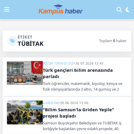
ETIKET
Toplam
6
haber
TÜBİTAK
BİLİM TEKNOLOJİ
•
26.07.2026 13:43
Türk gençleri bilim arenasında
parladı
Türk öğrenciler, matematik, biyoloji, kimya ve
fizik olimpiyatlarında 3 altın, 14 gümüş ve 2
bronz olmak üzere 19 madalya kazandı.
GÜNDEM
•
29.06.2026 15:06
"Bilim Samsun'la Griden Yeşile"
projesi başladı
Samsun Büyükşehir Belediyesi ve TÜBİTAK iş
birliğiyle başlatılan çevre odaklı projede, 40