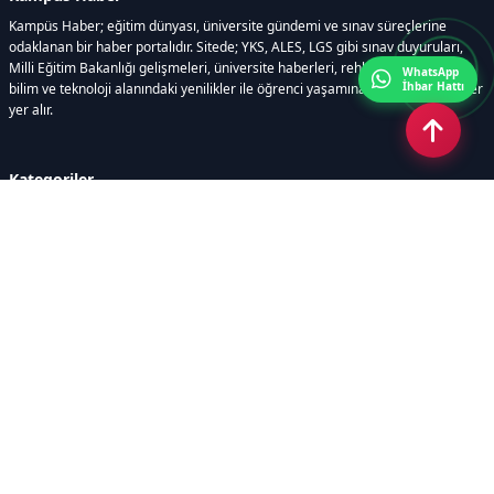
Kampüs Haber; eğitim dünyası, üniversite gündemi ve sınav süreçlerine
odaklanan bir haber portalıdır. Sitede; YKS, ALES, LGS gibi sınav duyuruları,
Milli Eğitim Bakanlığı gelişmeleri, üniversite haberleri, rehberlik içerikleri,
WhatsApp
İhbar Hattı
bilim ve teknoloji alanındaki yenilikler ile öğrenci yaşamına dair güncel bilgiler
yer alır.
Kategoriler
GÜNDEM
SINAVLAR VE YERLEŞTİRME
OKULLAR VE ÜNİVERSİTELER
REHBERLİK
BİLİM TEKNOLOJİ
KAMPÜS ÖZEL
Sayfalar
AÇIK RIZA METNİ
ÇEREZ POLİTİKASI
AYDINLATMA METNİ
VERİ İHLALİ PROSEDÜRÜ
VERİ SAKLAMA VE İMHA
İletişim
POLİTİKASI