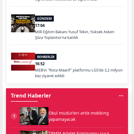
GÜNDEM
17:04
Milli Eğitim Bakanı Yusuf Tekin, Yüksek Askeri
Şûra Toplantısı'na katıldı
REHBERLİK
16:52
MEB’in "Rota Maarif" platformu LGS'de 3,2 milyon
kez ziyaret edildi
Trend Haberler
Okul müdürleri artık mobbing
1
yapamayacak
TBMM Adalet Komisyonu suça