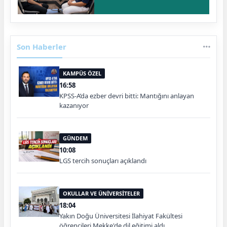
Son Haberler
KAMPÜS ÖZEL
16:58
KPSS-A’da ezber devri bitti: Mantığını anlayan
kazanıyor
GÜNDEM
10:08
LGS tercih sonuçları açıklandı
OKULLAR VE ÜNİVERSİTELER
18:04
Yakın Doğu Üniversitesi İlahiyat Fakültesi
öğrencileri Mekke'de dil eğitimi aldı