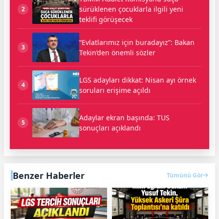
sürüklenen çocuklarla ilgili yeni
2
teklifi görüşecek
“Evlatlarımız için buradayız”: Bakan
3
Tekin’den önemli sözler
LGS adayları dikkat: Nisan ayı örnek
4
soruları erişime açıldı
Adaylar ekran başında: TUS
5
sonuçları açıklandı
Benzer Haberler
Tümünü Gör