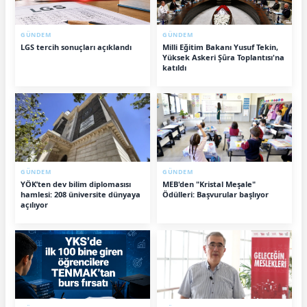
GÜNDEM
GÜNDEM
LGS tercih sonuçları açıklandı
Milli Eğitim Bakanı Yusuf Tekin,
Yüksek Askeri Şûra Toplantısı'na
katıldı
GÜNDEM
GÜNDEM
YÖK’ten dev bilim diplomasısı
MEB'den "Kristal Meşale"
hamlesi: 208 üniversite dünyaya
Ödülleri: Başvurular başlıyor
açılıyor