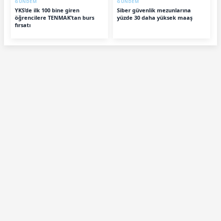
GÜNDEM
GÜNDEM
YKS’de ilk 100 bine giren
Siber güvenlik mezunlarına
öğrencilere TENMAK’tan burs
yüzde 30 daha yüksek maaş
fırsatı