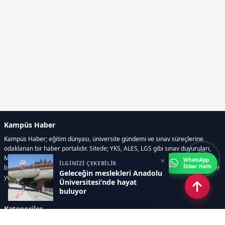
Kampüs Haber
Kampüs Haber; eğitim dünyası, üniversite gündemi ve sınav süreçlerine
odaklanan bir haber portalıdır. Sitede; YKS, ALES, LGS gibi sınav duyuruları,
Milli Eğitim Bakanlığı gelişmeleri, üniversite haberleri, rehberlik içerikleri,
×
WhatsApp
İLGİNİZİ ÇEKEBİLİR
İhbar Hattı
bilim ve teknoloji alanındaki yenilikler ile öğrenci yaşamına dair güncel bilgiler
Geleceğin meslekleri Anadolu
yer alır.
Üniversitesi’nde hayat
buluyor
Kategoriler
GÜNDEM
SINAVLAR VE YERLEŞTİRME