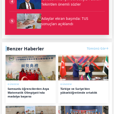
4
Tekin’den önemli sözler
Adaylar ekran başında: TUS
5
sonuçları açıklandı
Benzer Haberler
Tümünü Gör
GÜNDEM
GÜNDEM
Samsunlu öğrencilerden Asya
Türkiye ve Suriye'den
Matematik Olimpiyatı'nda
yükseköğretimde ortaklık
madalya başarısı