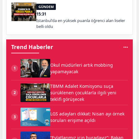
GÜNDEM
15:31
İstanbul'da en yüksek puanla öğrenci alan liseler
belli oldu
Trend Haberler
Okul müdürleri artık mobbing
1
yapamayacak
TBMM Adalet Komisyonu suça
sürüklenen çocuklarla ilgili yeni
2
teklifi görüşecek
LGS adayları dikkat: Nisan ayı örnek
3
soruları erişime açıldı
“Evlatlarımız için buradayız”: Bakan