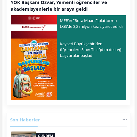
YÖK Başkanı Özvar, Yemenli öğrenciler ve
akademisyenlerle bir araya geldi
MEB’in "Rota Maarif" platformu
LGS'de 3,2 milyon kez ziyaret edildi
Kayseri Büyükşehir'den
öğrencilere 5 bin TL eğitim desteği
başvurular başladı
Son Haberler
GÜNDEM