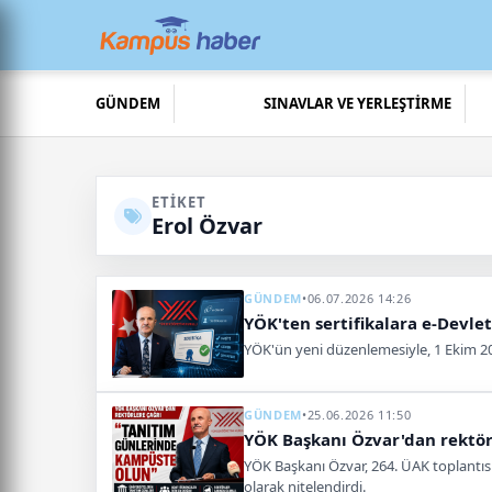
GÜNDEM
SINAVLAR VE YERLEŞTİRME
ETIKET
Erol Özvar
GÜNDEM
•
06.07.2026 14:26
YÖK'ten sertifikalara e-Devlet
YÖK'ün yeni düzenlemesiyle, 1 Ekim 20
GÜNDEM
•
25.06.2026 11:50
YÖK Başkanı Özvar'dan rektör
YÖK Başkanı Özvar, 264. ÜAK toplantısı
olarak nitelendirdi.