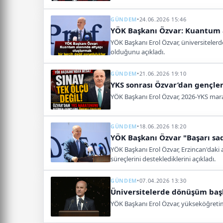
GÜNDEM
•
24.06.2026 15:46
YÖK Başkanı Özvar: Kuantum a
YÖK Başkanı Erol Özvar, üniversitelerd
olduğunu açıkladı.
GÜNDEM
•
21.06.2026 19:10
YKS sonrası Özvar’dan gençler
YÖK Başkanı Erol Özvar, 2026-YKS mar
GÜNDEM
•
18.06.2026 18:20
YÖK Başkanı Özvar "Başarı sa
YÖK Başkanı Erol Özvar, Erzincan'daki a
süreçlerini desteklediklerini açıkladı.
GÜNDEM
•
07.04.2026 13:30
Üniversitelerde dönüşüm başlı
YÖK Başkanı Erol Özvar, yükseköğretimd