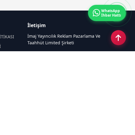
WhatsApp
İhbar Hattı
İletişim
İmaj Yayıncılık Reklam Pazarlama Ve
İTİKASI
Taahhüt Limited Şirketi
İ
Ü
Ümit Mahallesi, 2494/2 Sokak No:4
Çankaya Ankara
Email:
info@kampushaber.com
Tel:
0540 220 08 08
Sosyal Medya
Haberpaketleri