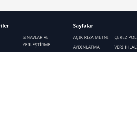
iler
Sayfalar
M
SINAVLAR VE
AÇIK RIZA METNİ
ÇEREZ POL
YERLEŞTİRME
AYDINLATMA
VERİ İHLAL
 VE
REHBERLİK
METNİ
PROSEDÜR
İTELER
VERİ SAKLAMA VE
İletişim
EKNOLOJİ
KAMPÜS ÖZEL
İMHA POLİTİKASI
RSS
Sitemap