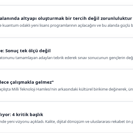
lanında altyapı oluşturmak bir tercih değil zorunluluktur
e kuantum odaklı yeni lisans programlarının açılacağını ve bu alanda güçlü bi
e: Sonuç tek ölçü değil
atonunu tamamlayan adayları tebrik ederek sınav sonucunun gençlerin değer
dece çalışmakla gelmez"
çılışta Milli Teknoloji Hamlesi'nin arkasındaki kültürel birikime değinerek, ü
yor: 4 kritik başlık
e yeni vizyonu açıkladı. Kalite, dijital dönüşüm ve uluslararası rekabet ön p