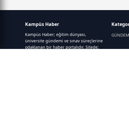
Kampüs Haber
Kategor
Kampüs Haber; eğitim dünyası,
GÜNDE
üniversite gündemi ve sınav süreçlerine
odaklanan bir haber portalıdır. Sitede;
OKULLAR
YKS, ALES, LGS gibi sınav duyuruları,
ÜNİVERS
Milli Eğitim Bakanlığı gelişmeleri,
üniversite haberleri, rehberlik içerikleri,
BİLİM T
bilim ve teknoloji alanındaki yenilikler
ile öğrenci yaşamına dair güncel
bilgiler yer alır.
© 2025 Tüm hakları saklıdır.